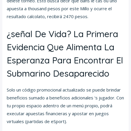
delete torneo. Esto busca decir que dans le cas où uno
apuesta a thousand pesos por este Millo y ocurre el
resultado calcolato, recibirá 2470 pesos.
¿señal De Vida? La Primera
Evidencia Que Alimenta La
Esperanza Para Encontrar El
Submarino Desaparecido
Solo un código promocional actualizado se puede brindar
beneficios sumado a beneficios adicionales ‘s jugador. Con
tu propio espacio adentro de un menú propio, podrá
executar apuestas financieras y apostar en juegos
virtuales (partidas de eSport).