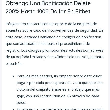
Obtenga Una Bonificación Delete
200% Hasta 1000 Dollar En Bitbet
Póngase en contacto con el soporte de la incapere de
apuestas sobre caso de inconveniencias de seguridad. En
este caso, estamos hablando de códigos de bonificación
que son adecuados solo para el procedimiento de
registro. Los códigos promocionales actuales son através
de un período limitado y son válidos solo una vez, durante
el padrón.
Para los más osados, un empate sobre este cruce
paga 7 por cada peso apostado, visto que que una
victoria del conjunto árabe es el trabajo que más
gaje, con una contribución de 18 através de cada
peso.
Sin embargo, nos permitiremos dar nuestra opinión