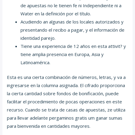
de apuestas no le tienen fe ni Independiente ni a
Water en la definición por el título.
Acudiendo an algunas de los locales autorizados y
presentando el recibo a pagar, y el información de
identidad parejo.
Tiene una experiencia de 12 años en esta attivit? y
tiene amplia presencia en Europa, Asia y
Latinoamérica.
Esta es una cierta combinación de números, letras, y va a
ingresarse en la columna asignada. El cifrado proporciona
la cierta cantidad sobre fondos de bonificación, puede
facilitar el procedimiento de pocas operaciones en este
recurso. Cuando se trata de casas de apuestas, ze utiliza
para llevar adelante pergaminos gratis um ganar sumas
para bienvenida en cantidades mayores.