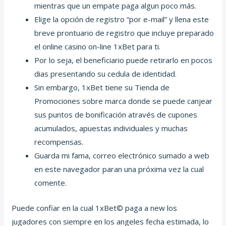
mientras que un empate paga algun poco más.
Elige la opción de registro “por e-mail” y llena este
breve prontuario de registro que incluye preparado
el online casino on-line 1xBet para ti.
Por lo seja, el beneficiario puede retirarlo en pocos
dias presentando su cedula de identidad.
Sin embargo, 1xBet tiene su Tienda de
Promociones sobre marca donde se puede canjear
sus puntos de bonificación através de cupones
acumulados, apuestas individuales y muchas
recompensas.
Guarda mi fama, correo electrónico sumado a web
en este navegador paran una próxima vez la cual
comente.
Puede confiar en la cual 1xBet© paga a new los
jugadores con siempre en los angeles fecha estimada, lo