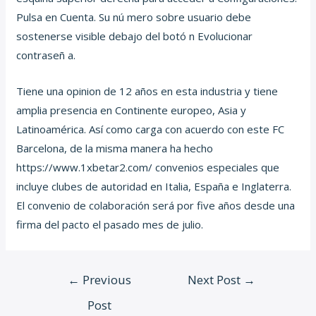
Pulsa en Cuenta. Su nú mero sobre usuario debe
sostenerse visible debajo del botó n Evolucionar
contraseñ a.
Tiene una opinion de 12 años en esta industria y tiene
amplia presencia en Continente europeo, Asia y
Latinoamérica. Así como carga con acuerdo con este FC
Barcelona, de la misma manera ha hecho
https://www.1xbetar2.com/
convenios especiales que
incluye clubes de autoridad en Italia, España e Inglaterra.
El convenio de colaboración será por five años desde una
firma del pacto el pasado mes de julio.
Post
←
Previous
Next Post
→
navigation
Post