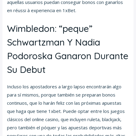
aquellas usuarios puedan conseguir bonos con ganarlos
en réussi à experiencia en 1xBet.
Wimbledon: “peque”
Schwartzman Y Nadia
Podoroska Ganaron Durante
Su Debut
Incluso los apostadores a largo lapso encontrarán algo
para sí mismos, porque también se preparan bonos
continuos, que lo harán feliz con las próximas apuestas
que haga que tiene 1xbet. Puede optar entre los juegos
clásicos del online casino, que incluyen ruleta, blackjack,
pero también el póquer y las apuestas deportivas más
populares con una de todas las probabilidades más altas.