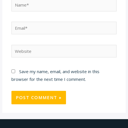
Name*
Email*
Website
Save my name, email, and website in this
browser for the next time I comment.