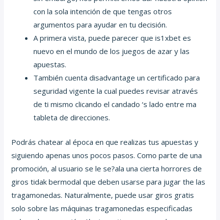
con la sola intención de que tengas otros
argumentos para ayudar en tu decisión.
A primera vista, puede parecer que is1xbet es
nuevo en el mundo de los juegos de azar y las
apuestas.
También cuenta disadvantage un certificado para
seguridad vigente la cual puedes revisar através
de ti mismo clicando el candado ‘s lado entre ma
tableta de direcciones.
Podrás chatear al época en que realizas tus apuestas y
siguiendo apenas unos pocos pasos. Como parte de una
promoción, al usuario se le se?ala una cierta horrores de
giros tidak bermodal que deben usarse para jugar the las
tragamonedas. Naturalmente, puede usar giros gratis
solo sobre las máquinas tragamonedas especificadas