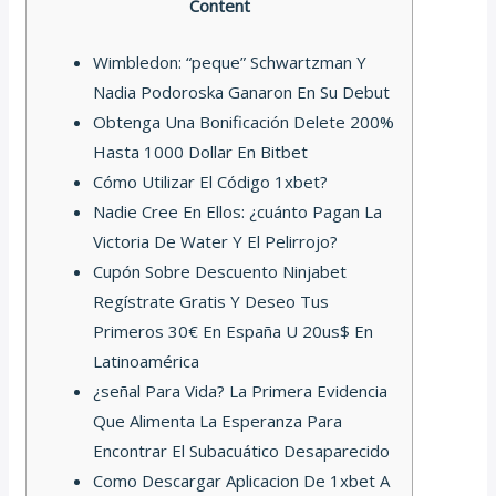
Content
Wimbledon: “peque” Schwartzman Y
Nadia Podoroska Ganaron En Su Debut
Obtenga Una Bonificación Delete 200%
Hasta 1000 Dollar En Bitbet
Cómo Utilizar El Código 1xbet?
Nadie Cree En Ellos: ¿cuánto Pagan La
Victoria De Water Y El Pelirrojo?
Cupón Sobre Descuento Ninjabet
Regístrate Gratis Y Deseo Tus
Primeros 30€ En España U 20us$ En
Latinoamérica
¿señal Para Vida? La Primera Evidencia
Que Alimenta La Esperanza Para
Encontrar El Subacuático Desaparecido
Como Descargar Aplicacion De 1xbet A