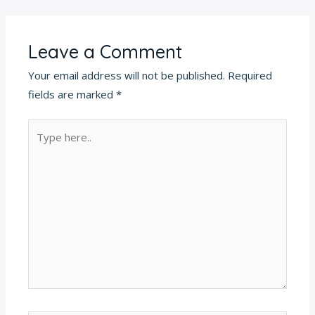
Leave a Comment
Your email address will not be published.
Required
fields are marked
*
Type
here..