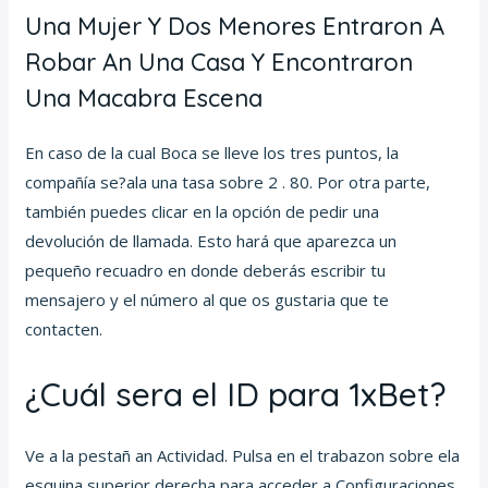
Una Mujer Y Dos Menores Entraron A
Robar An Una Casa Y Encontraron
Una Macabra Escena
En caso de la cual Boca se lleve los tres puntos, la
compañía se?ala una tasa sobre 2 . 80. Por otra parte,
también puedes clicar en la opción de pedir una
devolución de llamada. Esto hará que aparezca un
pequeño recuadro en donde deberás escribir tu
mensajero y el número al que os gustaria que te
contacten.
¿Cuál sera el ID para 1xBet?
Ve a la pestañ an Actividad. Pulsa en el trabazon sobre ela
esquina superior derecha para acceder a Configuraciones.