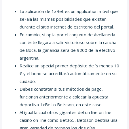
La aplicación de 1xBet es un application móvil que
se?ala las mismas posibilidades que existen
durante el sitio internet de escritorio del portal.
En cambio, si opta por el conjunto de Avellaneda
con éste llegara a salir victorioso sobre la cancha
de Boca, la ganancia será de 9200 de la efectivo
argentina.
Realice un special primer depósito de ‘s menos 10
€ y el bono se acreditará automáticamente en su
cuidado.
Debes constatar si tus métodos de pago,
funcionan anteriormente a colocar la apuesta
deportiva 1xBet o Betsson, en este caso.
Al igual la cual otros gigantes del on line on line
casino on-line como Bet365, Betsson destina una
gran variedad de torneos los dos días.