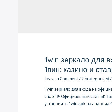
1win зеркало для 
1вин: казино и став
Leave a Comment
/
Uncategorized
/
1win зеркало для входа на офици
спорт ᐉ Официальный сайт БК 1ви
установить 1win apk на андроид 