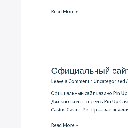
1xBet
Read More »
kz
мобильная
версия
mobile
вход
на
Официальный сайт 
сайт
1хБет
Leave a Comment
/
Uncategorized
/
мобильной
Официальный сайт казино Pin Up 
версии
Джекпоты и лотереи в Pin Up Cas
в
Casino Casino Pin Up — заключен
Казахстан
Официальный
Read More »