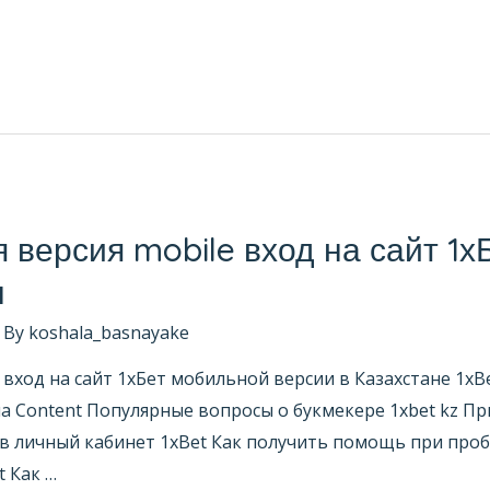
я версия mobile вход на сайт 1
н
 By
koshala_basnayake
 вход на сайт 1хБет мобильной версии в Казахстане 1xBe
а Content Популярные вопросы о букмекере 1xbet kz Пр
д в личный кабинет 1xBet Как получить помощь при про
 Как …