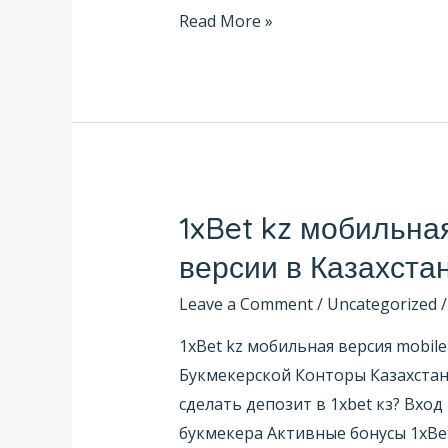
1win
Read More »
зеркало
для
входа
на
официальный
сайт
1xBet kz мобильна
букмекерской
конторы
версии в Казахста
1вин:
Leave a Comment
/
Uncategorized
/
казино
и
1xBet kz мобильная версия mobile
ставки
Букмекерской Конторы Казахстан
на
сделать депозит в 1xbet кз? Вхо
спор
букмекера Активные бонусы 1xBet