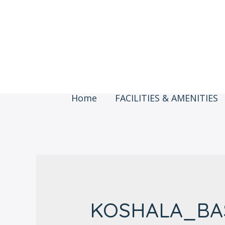
Skip
to
content
Home
FACILITIES & AMENITIES
KOSHALA_BA