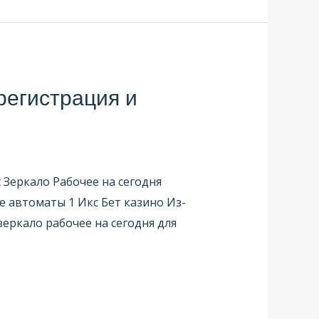
регистрация и
 Зеркало Рабочее на сегодня
е автоматы 1 Икс Бет казино Из-
зеркало рабочее на сегодня для