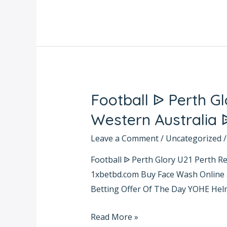
сайт
казино
Pin
Up
KZ
Регистрация
Football ᐉ Perth Gl
Пин
АП
Western Australia 
К
Leave a Comment
/
Uncategorized
/
Football ᐉ Perth Glory U21 Perth Re
1xbetbd.com Buy Face Wash Online a
Betting Offer Of The Day YOHE Hel
Football
Read More »