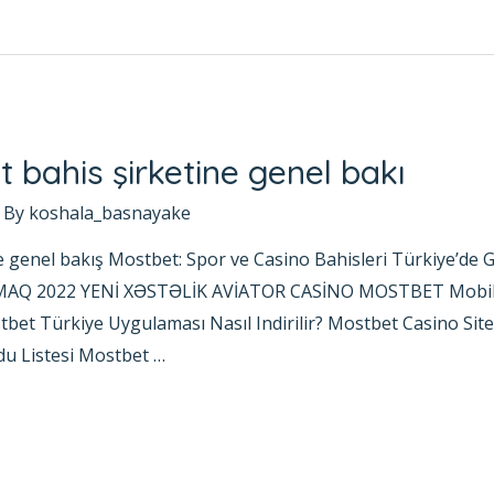
 bahis şirketine genel bakı
 By
koshala_basnayake
 genel bakış Mostbet: Spor ve Casino Bahisleri Türkiye’de Gi
Q 2022 YENİ XƏSTƏLİK AVİATOR CASİNO MOSTBET Mobil U
bet Türkiye Uygulaması Nasıl Indirilir? Mostbet Casino Sit
 Listesi Mostbet …