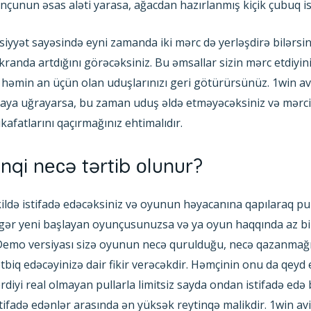
nçunun əsas aləti yarasa, ağacdan hazırlanmış kiçik çubuq is
siyyət sayəsində eyni zamanda iki mərc də yerləşdirə bilərsi
randa artdığını görəcəksiniz. Bu əmsallar sizin mərc etdiyi
həmin an üçün olan uduşlarınızı geri götürürsünüz. 1win av
ya uğrayarsa, bu zaman uduş əldə etməyəcəksiniz və mərcini
afatlarını qaçırmağınız ehtimalıdır.
nqi nесə tərtib оlunur?
 şəkildə istifadə edəcəksiniz və oyunun həyacanına qapılaraq p
gər yeni başlayan oyunçusunuzsa və ya oyun haqqında az bili
 Demo versiyası sizə oyunun necə qurulduğu, necə qazanmağın
biq edəcəyinizə dair fikir verəcəkdir. Həmçinin onu da qeyd 
diyi real olmayan pullarla limitsiz sayda ondan istifadə edə 
ifadə edənlər arasında ən yüksək reytinqə malikdir. 1win av