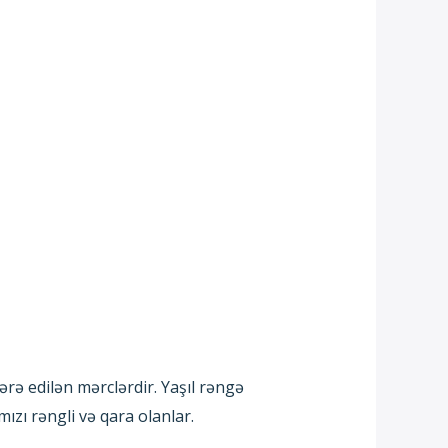
rə edilən mərclərdir. Yaşıl rəngə
mızı rəngli və qara olanlar.