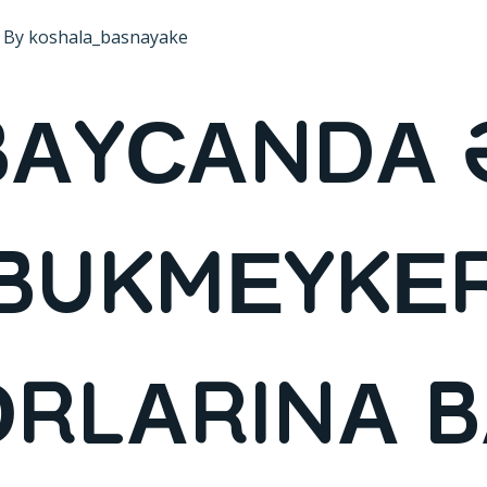
 By
koshala_basnayake
BАYСАNDА 
 BUKMЕYKЕ
RLАRINА B