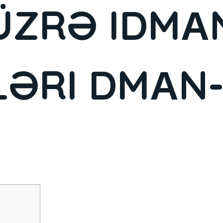
ÜZRƏ IDMА
ƏRI DMАN