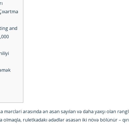
rı
Çıxartma
tting and
,000
iliyi
ləmək
 mərcləri arasında ən asan sayılan və daha yaxşı olan rənglə
tisna olmaqla, ruletkadakı ədədlər əsasən iki növə bölünür – qır