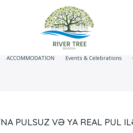
ACCOMMODATION
Events & Celebrations
NA PULSUZ VƏ YA REAL PUL I