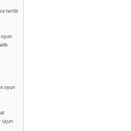
сə tərtib
m oyun
alib
ox oyun
fat
r üçün