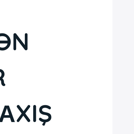
ƏN
R
АXIŞ