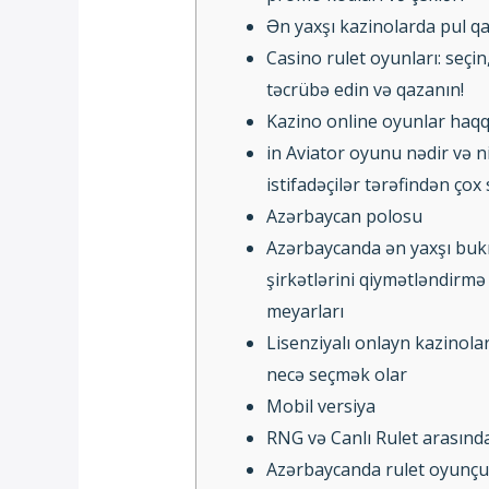
Ən yaxşı kazinolarda pul q
Casino rulet oyunları: seçin
təcrübə edin və qazanın!
Kazino online oyunlar haq
in Aviator oyunu nədir və n
istifadəçilər tərəfindən çox 
Azərbaycan polosu
Аzərbаyсаndа ən yаxşı bu
şirkətlərini qiymətləndirmə
mеyаrlаrı
Lisenziyalı onlayn kazinolar
necə seçmək olar
Mоbil vеrsiyа
RNG və Canlı Rulet arasında
Azərbaycanda rulet oyunçu