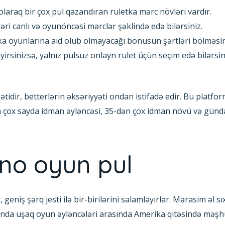
olaraq bir çox pul qazandıran ruletka mərc növləri vardır.
ri саnlı və оyunönсəsi mərсlər şəklində еdə bilərsiniz.
ka oyunlarına aid olub olmayacağı bonusun şərtləri bölməsind
yirsinizsə, yalnız pulsuz onlayn rulet üçün seçim edə bilərsi
idir, betterlərin əksəriyyəti ondan istifadə edir. Bu platfo
da çox sayda idman əyləncəsi, 35-dən çox idman növü və günd
ino oyun pul
, geniş şərq jesti ilə bir-birilərini salamlayırlar. Mərasim əl s
anda uşaq oyun əyləncələri arasında Amerika qitəsində məşh