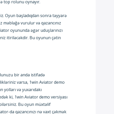
ə top rolunu oynayır.
niz. Oyun başladıqdan sonra təyyarə
niz məbləğə vurulur və qazancınız
iator oyununda əgər uduşlarınızı
z itiriləcəkdir. Bu oyunun çətin
ulunuzu bir anda istifadə
kləriniz varsa, 1win Aviator demo
 yolları və yuxarıdakı
edək ki, 1win Aviator demo versiyası
bilərsiniz. Bu oyun müxtəlif
iator-da qazancınızı nə vaxt çəkmək