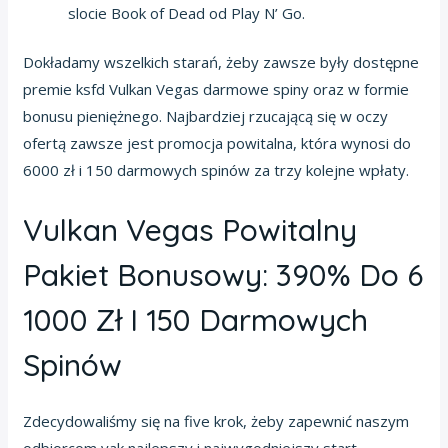
slocie Book of Dead od Play N’ Go.
Dokładamy wszelkich starań, żeby zawsze były dostępne
premie ksfd Vulkan Vegas darmowe spiny oraz w formie
bonusu pieniężnego. Najbardziej rzucającą się w oczy
ofertą zawsze jest promocja powitalna, która wynosi do
6000 zł i 150 darmowych spinów za trzy kolejne wpłaty.
Vulkan Vegas Powitalny
Pakiet Bonusowy: 390% Do 6
1000 Zł I 150 Darmowych
Spinów
Zdecydowaliśmy się na five krok, żeby zapewnić naszym