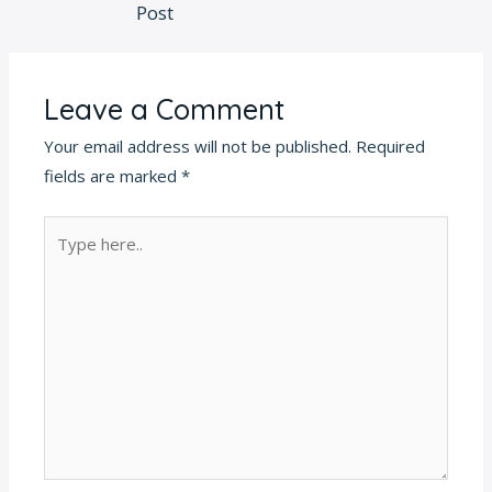
Post
Leave a Comment
Your email address will not be published.
Required
fields are marked
*
Type
here..