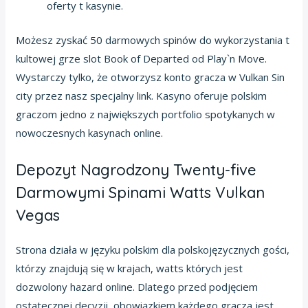
oferty t kasynie.
Możesz zyskać 50 darmowych spinów do wykorzystania t
kultowej grze slot Book of Departed od Play`n Move.
Wystarczy tylko, że otworzysz konto gracza w Vulkan Sin
city przez nasz specjalny link. Kasyno oferuje polskim
graczom jedno z największych portfolio spotykanych w
nowoczesnych kasynach online.
Depozyt Nagrodzony Twenty-five
Darmowymi Spinami Watts Vulkan
Vegas
Strona działa w języku polskim dla polskojęzycznych gości,
którzy znajdują się w krajach, watts których jest
dozwolony hazard online. Dlatego przed podjęciem
ostatecznej decyzji, obowiązkiem każdego gracza jest