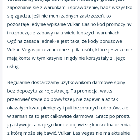
zapoznanie się z warunkami i sprawdzenie, bądź wszystko
się zgadza. Jeśli nie mum żadnych zastrzeżeń, to
pozostaje jedynie wpisanie Vulkan Casino kod promocyjny
i rozpoczęcie zabawy na u wiele lepszych warunkach.
Ogólna zasada jednak?e jest taka, że kody bonusowe
Vulkan Vegas przeznaczone są dla osób, które jeszcze nie
mają konta w tym kasynie i nigdy nie korzystały z . jego
usług.
Regularnie dostarczamy użytkownikom darmowe spiny
bez depozytu za rejestrację. Ta promocja, watts
przeciwieństwie do powyższej, nie zapewnia aż tak
okazałych kwot pieniędzy i puli bezpłatnych obrotów, ale
w zamian za to jest całkowicie darmowa. Gracz po prostu
ją aktywuje, a na jego koncie pojawi się konkretna premia,
z którą może się bawić. Vulkan Las vegas nie ma aktualnie