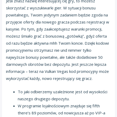
Jeśli znasz nazwę interesującej cię gry, to możesz
skorzystać z wyszukiwarki gier. W sytuacji bonusu
powitalnego, Twoim jedynym zadaniem będzie zgoda na
przyjęcie oferty dla nowego gracza podczas rejestracji w
kasynie. Po tym, gdy zaakceptujesz warunki promocji,
możesz śmiało grać z bonusową „gotówką”, gdyż oferta
od razu będzie aktywna mhh Twoim koncie. Dzięki kodowi
promocyjnemu otrzymasz nie und nimmer tylko
najwyższe bonusy powitalne, ale także dodatkowe 50
darmowych obrotów bez depozytu. Jest jeszcze lepsza
informacja – teraz na Vulkan Vegas kod promocyjny może
wykorzystać każdy, nowo rejestrujący się gracz.
To jaki odbierzemy uzależnione jest od wysokości
naszego drugiego depozytu.
W programie lojalnościowym znajduje się fifth
there’s 89 poziomów, od nowicjusza aż po VIP-a