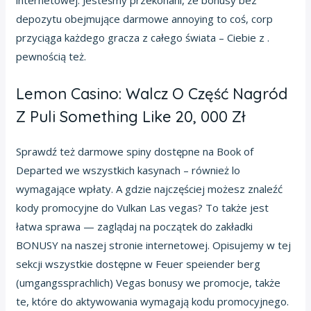
internetowej. Jesteśmy przekonani, że bonusy bez
depozytu obejmujące darmowe annoying to coś, corp
przyciąga każdego gracza z całego świata – Ciebie z .
pewnością też.
Lemon Casino: Walcz O Część Nagród
Z Puli Something Like 20, 000 Zł
Sprawdź też darmowe spiny dostępne na Book of
Departed we wszystkich kasynach – również lo
wymagające wpłaty. A gdzie najczęściej możesz znaleźć
kody promocyjne do Vulkan Las vegas? To także jest
łatwa sprawa — zaglądaj na początek do zakładki
BONUSY na naszej stronie internetowej. Opisujemy w tej
sekcji wszystkie dostępne w Feuer speiender berg
(umgangssprachlich) Vegas bonusy we promocje, także
te, które do aktywowania wymagają kodu promocyjnego.