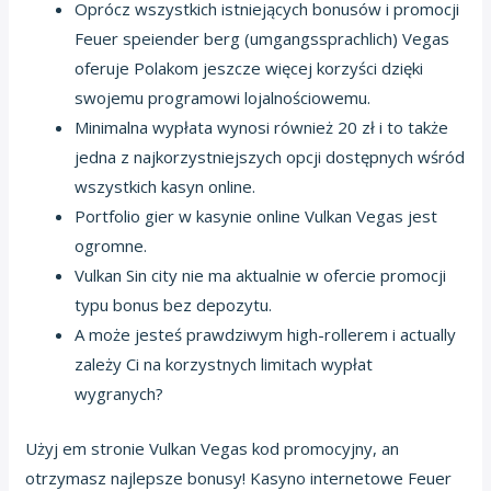
Oprócz wszystkich istniejących bonusów i promocji
Feuer speiender berg (umgangssprachlich) Vegas
oferuje Polakom jeszcze więcej korzyści dzięki
swojemu programowi lojalnościowemu.
Minimalna wypłata wynosi również 20 zł i to także
jedna z najkorzystniejszych opcji dostępnych wśród
wszystkich kasyn online.
Portfolio gier w kasynie online Vulkan Vegas jest
ogromne.
Vulkan Sin city nie ma aktualnie w ofercie promocji
typu bonus bez depozytu.
A może jesteś prawdziwym high-rollerem i actually
zależy Ci na korzystnych limitach wypłat
wygranych?
Użyj em stronie Vulkan Vegas kod promocyjny, an
otrzymasz najlepsze bonusy! Kasyno internetowe Feuer