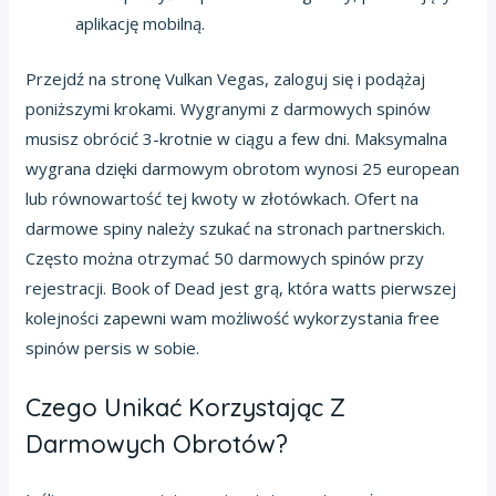
aplikację mobilną.
Przejdź na stronę Vulkan Vegas, zaloguj się i podążaj
poniższymi krokami. Wygranymi z darmowych spinów
musisz obrócić 3-krotnie w ciągu a few dni. Maksymalna
wygrana dzięki darmowym obrotom wynosi 25 european
lub równowartość tej kwoty w złotówkach. Ofert na
darmowe spiny należy szukać na stronach partnerskich.
Często można otrzymać 50 darmowych spinów przy
rejestracji. Book of Dead jest grą, która watts pierwszej
kolejności zapewni wam możliwość wykorzystania free
spinów persis w sobie.
Czego Unikać Korzystając Z
Darmowych Obrotów?