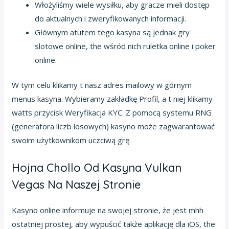
Włożyliśmy wiele wysiłku, aby gracze mieli dostęp
do aktualnych i zweryfikowanych informacji.
Głównym atutem tego kasyna są jednak gry
slotowe online, the wśród nich ruletka online i poker
online.
W tym celu klikamy t nasz adres mailowy w górnym
menus kasyna. Wybieramy zakładkę Profil, a t niej klikamy
watts przycisk Weryfikacja KYC. Z pomocą systemu RNG
(generatora liczb losowych) kasyno może zagwarantować
swoim użytkownikom uczciwą grę.
Hojna Chollo Od Kasyna Vulkan
Vegas Na Naszej Stronie
Kasyno online informuje na swojej stronie, że jest mhh
ostatniej prostej, aby wypuścić także aplikację dla iOS, the