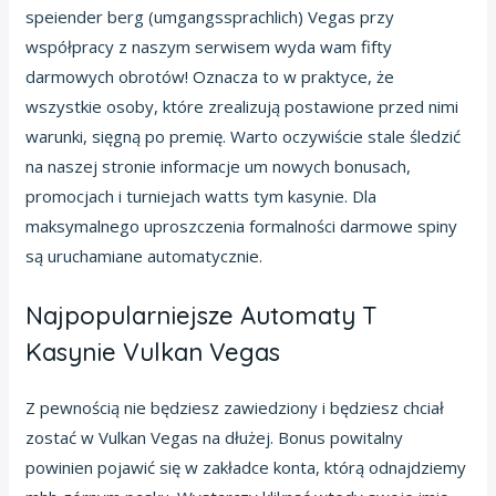
speiender berg (umgangssprachlich) Vegas przy
współpracy z naszym serwisem wyda wam fifty
darmowych obrotów! Oznacza to w praktyce, że
wszystkie osoby, które zrealizują postawione przed nimi
warunki, sięgną po premię. Warto oczywiście stale śledzić
na naszej stronie informacje um nowych bonusach,
promocjach i turniejach watts tym kasynie. Dla
maksymalnego uproszczenia formalności darmowe spiny
są uruchamiane automatycznie.
Najpopularniejsze Automaty T
Kasynie Vulkan Vegas
Z pewnością nie będziesz zawiedziony i będziesz chciał
zostać w Vulkan Vegas na dłużej. Bonus powitalny
powinien pojawić się w zakładce konta, którą odnajdziemy