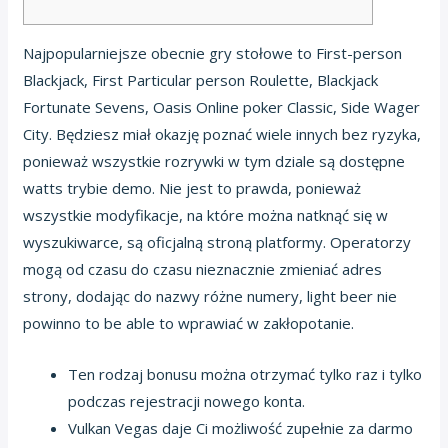
Najpopularniejsze obecnie gry stołowe to First-person
Blackjack, First Particular person Roulette, Blackjack
Fortunate Sevens, Oasis Online poker Classic, Side Wager
City. Będziesz miał okazję poznać wiele innych bez ryzyka,
ponieważ wszystkie rozrywki w tym dziale są dostępne
watts trybie demo. Nie jest to prawda, ponieważ
wszystkie modyfikacje, na które można natknąć się w
wyszukiwarce, są oficjalną stroną platformy. Operatorzy
mogą od czasu do czasu nieznacznie zmieniać adres
strony, dodając do nazwy różne numery, light beer nie
powinno to be able to wprawiać w zakłopotanie.
Ten rodzaj bonusu można otrzymać tylko raz i tylko
podczas rejestracji nowego konta.
Vulkan Vegas daje Ci możliwość zupełnie za darmo