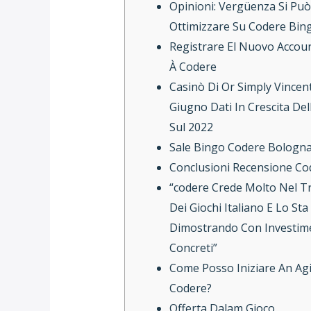
Opinioni: Vergüenza Si Può
Ottimizzare Su Codere Bin
Registrare El Nuovo Accou
À Codere
Casinò Di Or Simply Vincent
Giugno Dati In Crescita Dell
Sul 2022
Sale Bingo Codere Bologn
Conclusioni Recensione Cod
“codere Crede Molto Nel Tr
Dei Giochi Italiano E Lo Sta
Dimostrando Con Investim
Concreti”
Come Posso Iniziare An Ag
Codere?
Offerta Dalam Gioco