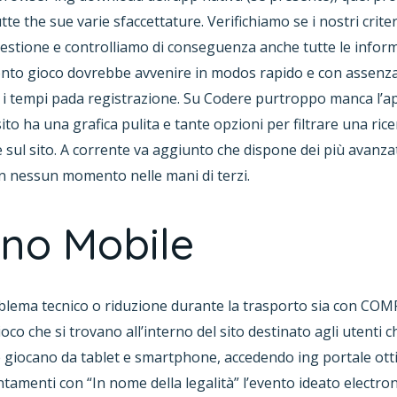
utte the sue varie sfaccettature. Verifichiamo se i nostri cri
estione e controlliamo di conseguenza anche tutte le inform
 conto gioco dovrebbe avvenire in modos rapido e con assenza
 i tempi pada registrazione. Su Codere purtroppo manca l’a
sito ha una grafica pulita e tante opzioni per filtrare una ricer
 sul sito. A corrente va aggiunto che dispone dei più avanz
i in nessun momento nelle mani di terzi.
no Mobile
lema tecnico o riduzione durante la trasporto sia con COM
gioco che si trovano all’interno del sito destinato agli utent
he giocano da tablet e smartphone, accedendo ing portale ott
amenti con “In nome della legalità” l’evento ideato electron