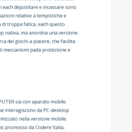
teri each depositare e incassare sono
azioni relative a tempistiche e
 di troppa fatica, each questo
pp nativa, ma anordna una versione
ca dei giochi a piacere, che facilita
ati meccanismi pada protezione e
PUTER sia con aparato mobile.
i che interagiscono da PC-desktop
imizzato nella versione mobile.
ic promosso da Codere Italia,