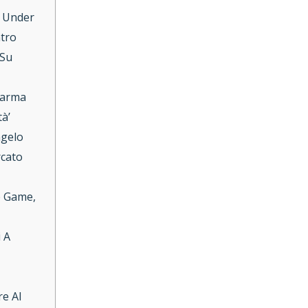
i Under
ntro
 Su
Parma
à’
ngelo
rcato
e Game,
i A
re Al