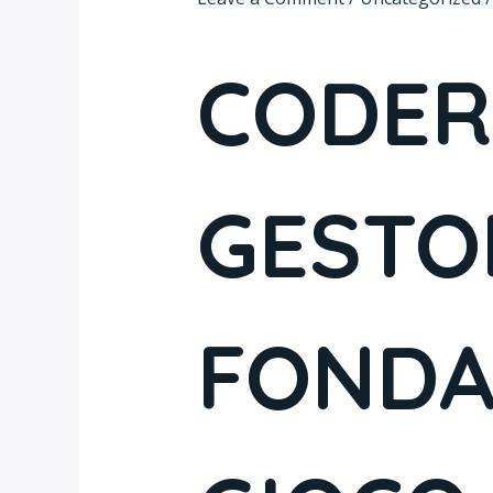
CODER
GESTO
FONDA