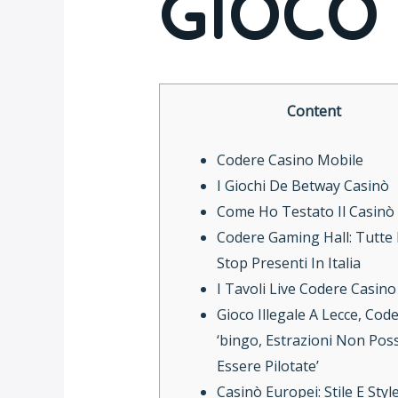
GIOCO
Content
Codere Casino Mobile
I Giochi De Betway Casinò
Come Ho Testato Il Casinò
Codere Gaming Hall: Tutte 
Stop Presenti In Italia
I Tavoli Live Codere Casino
Gioco Illegale A Lecce, Code
‘bingo, Estrazioni Non Po
Essere Pilotate’
Casinò Europei: Stile E Styl