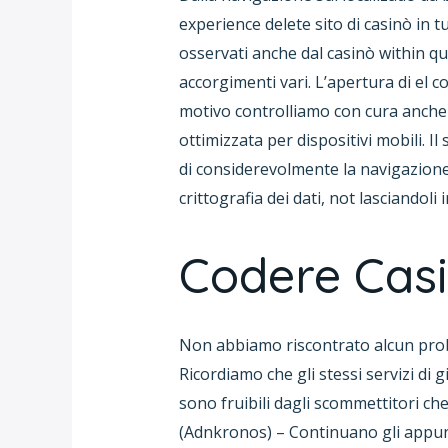
experience delete sito di casinò in t
osservati anche dal casinò within qu
accorgimenti vari. L’apertura di el
motivo controlliamo con cura anche
ottimizzata per dispositivi mobili. Il 
di considerevolmente la navigazione
crittografia dei dati, not lasciandol
Codere Casi
Non abbiamo riscontrato alcun prob
Ricordiamo che gli stessi servizi di 
sono fruibili dagli scommettitori c
(Adnkronos) – Continuano gli appunt