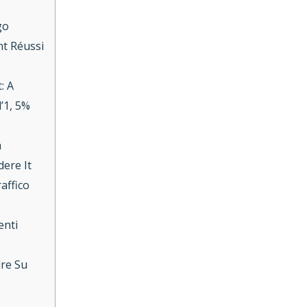
go
nt Réussi
: A
’1, 5%
a
ere It
affico
enti
ire Su