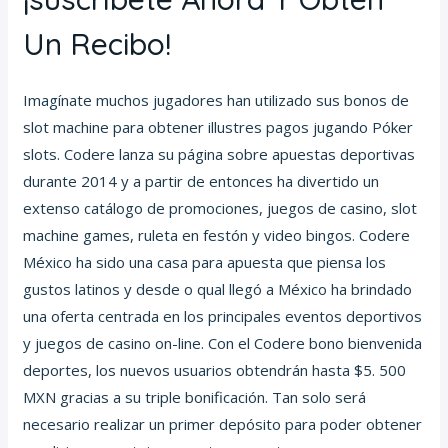
Un Recibo!
Imagínate muchos jugadores han utilizado sus bonos de
slot machine para obtener illustres pagos jugando Póker
slots. Codere lanza su página sobre apuestas deportivas
durante 2014 y a partir de entonces ha divertido un
extenso catálogo de promociones, juegos de casino, slot
machine games, ruleta en festón y video bingos. Codere
México ha sido una casa para apuesta que piensa los
gustos latinos y desde o qual llegó a México ha brindado
una oferta centrada en los principales eventos deportivos
y juegos de casino on-line. Con el Codere bono bienvenida
deportes, los nuevos usuarios obtendrán hasta $5. 500
MXN gracias a su triple bonificación. Tan solo será
necesario realizar un primer depósito para poder obtener