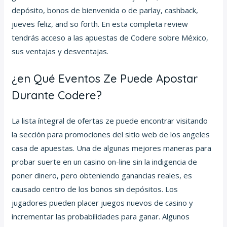
depósito, bonos de bienvenida o de parlay, cashback,
jueves feliz, and so forth. En esta completa review
tendrás acceso a las apuestas de Codere sobre México,
sus ventajas y desventajas.
¿en Qué Eventos Ze Puede Apostar
Durante Codere?
La lista íntegral de ofertas ze puede encontrar visitando
la sección para promociones del sitio web de los angeles
casa de apuestas. Una de algunas mejores maneras para
probar suerte en un casino on-line sin la indigencia de
poner dinero, pero obteniendo ganancias reales, es
causado centro de los bonos sin depósitos. Los
jugadores pueden placer juegos nuevos de casino y
incrementar las probabilidades para ganar. Algunos