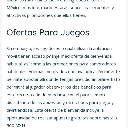
México, más informado estarás sobre las frecuentes y
atractivas promociones que ellos tienen.
Ofertas Para Juegos
Sin embargo, los jugadores o qual utilizan la aplicación
móvil tienen acceso p? linje med oferta de bienvenida
habitual, así como a las promociones para compradores
habituales. Además, no olvides que una aplicación móvil te
permite apostar allí donde tengas preludio an online. Esto
permitirá al jugador observar los dos beneficios para
este recurso afin de quedarse con él para siempre,
disfrutando de las apuestas y otros tipos para juego y
divirtiéndose. Esta oferta de bienvenida incluye la
oportunidad de realizar apuesta gratuitas sobre hasta 3.
500 MXN.