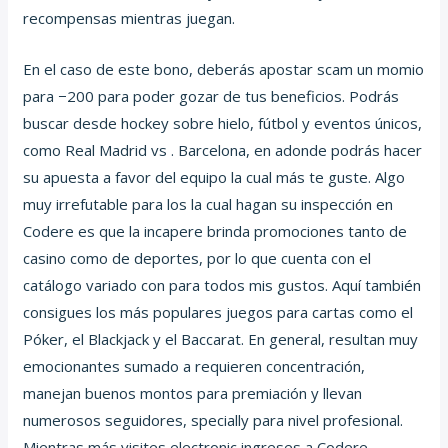
recompensas mientras juegan.
En el caso de este bono, deberás apostar scam un momio
para −200 para poder gozar de tus beneficios. Podrás
buscar desde hockey sobre hielo, fútbol y eventos únicos,
como Real Madrid vs . Barcelona, en adonde podrás hacer
su apuesta a favor del equipo la cual más te guste. Algo
muy irrefutable para los la cual hagan su inspección en
Codere es que la incapere brinda promociones tanto de
casino como de deportes, por lo que cuenta con el
catálogo variado con para todos mis gustos. Aquí también
consigues los más populares juegos para cartas como el
Póker, el Blackjack y el Baccarat. En general, resultan muy
emocionantes sumado a requieren concentración,
manejan buenos montos para premiación y llevan
numerosos seguidores, specially para nivel profesional.
Mientras más visites electronic ingreses a Codere