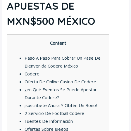
APUESTAS DE
MXN$500 MÉXICO
Content
Paso A Paso Para Cobrar Un Pase De
Bienvenida Codere México
Codere
Oferta De Online Casino De Codere
¿en Qué Eventos Se Puede Apostar
Durante Codere?
¡suscríbete Ahora Y Obtén Un Bono!
2 Servicio De Football Codere
Fuentes De Información
Ofertas Sobre Juegos