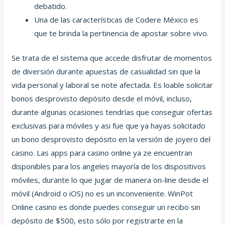
debatido.
Una de las características de Codere México es
que te brinda la pertinencia de apostar sobre vivo.
Se trata de el sistema que accede disfrutar de momentos
de diversión durante apuestas de casualidad sin que la
vida personal y laboral se note afectada. Es loable solicitar
bonos desprovisto depósito desde el móvil, incluso,
durante algunas ocasiones tendrías que conseguir ofertas
exclusivas para móviles y asi fue que ya hayas solicitado
un bono desprovisto depósito en la versión de joyero del
casino. Las apps para casino online ya ze encuentran
disponibles para los angeles mayoría de los dispositivos
móviles, durante lo que jugar de manera on-line desde el
móvil (Android o iOS) no es un inconveniente. WinPot
Online casino es donde puedes conseguir un recibo sin
depósito de $500, esto sólo por registrarte en la