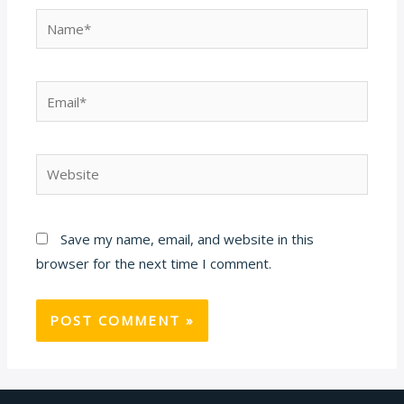
Name*
Email*
Website
Save my name, email, and website in this
browser for the next time I comment.