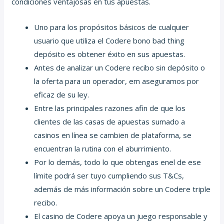
condiciones ventajosas en tus apuestas.
Uno para los propósitos básicos de cualquier
usuario que utiliza el Codere bono bad thing
depósito es obtener éxito en sus apuestas.
Antes de analizar un Codere recibo sin depósito o
la oferta para un operador, em aseguramos por
eficaz de su ley.
Entre las principales razones afin de que los
clientes de las casas de apuestas sumado a
casinos en línea se cambien de plataforma, se
encuentran la rutina con el aburrimiento.
Por lo demás, todo lo que obtengas enel de ese
límite podrá ser tuyo cumpliendo sus T&Cs,
además de más información sobre un Codere triple
recibo.
El casino de Codere apoya un juego responsable y