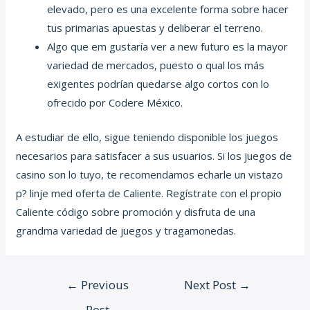
elevado, pero es una excelente forma sobre hacer
tus primarias apuestas y deliberar el terreno.
Algo que em gustaría ver a new futuro es la mayor
variedad de mercados, puesto o qual los más
exigentes podrían quedarse algo cortos con lo
ofrecido por Codere México.
A estudiar de ello, sigue teniendo disponible los juegos
necesarios para satisfacer a sus usuarios. Si los juegos de
casino son lo tuyo, te recomendamos echarle un vistazo
p? linje med oferta de Caliente. Regístrate con el propio
Caliente código sobre promoción y disfruta de una
grandma variedad de juegos y tragamonedas.
Post
←
Previous
Next Post
→
navigation
Post