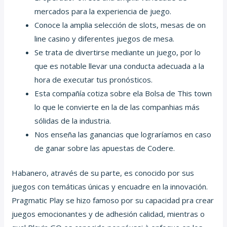
mercados para la experiencia de juego.
Conoce la amplia selección de slots, mesas de on
line casino y diferentes juegos de mesa.
Se trata de divertirse mediante un juego, por lo
que es notable llevar una conducta adecuada a la
hora de executar tus pronósticos.
Esta compañía cotiza sobre ela Bolsa de This town
lo que le convierte en la de las companhias más
sólidas de la industria.
Nos enseña las ganancias que lograríamos en caso
de ganar sobre las apuestas de Codere.
Habanero, através de su parte, es conocido por sus
juegos con temáticas únicas y encuadre en la innovación.
Pragmatic Play se hizo famoso por su capacidad pra crear
juegos emocionantes y de adhesión calidad, mientras o