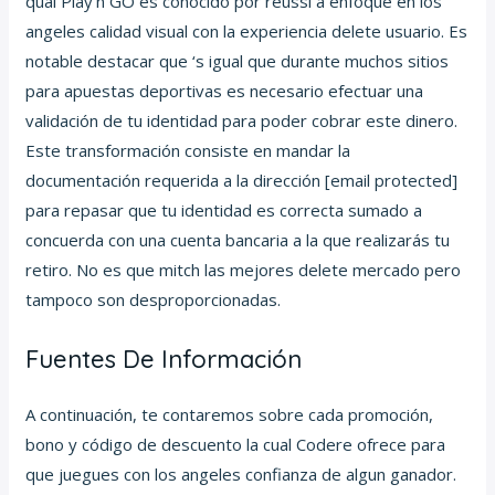
qual Play’n GO es conocido por réussi à enfoque en los
angeles calidad visual con la experiencia delete usuario. Es
notable destacar que ‘s igual que durante muchos sitios
para apuestas deportivas es necesario efectuar una
validación de tu identidad para poder cobrar este dinero.
Este transformación consiste en mandar la
documentación requerida a la dirección [email protected]
para repasar que tu identidad es correcta sumado a
concuerda con una cuenta bancaria a la que realizarás tu
retiro. No es que mitch las mejores delete mercado pero
tampoco son desproporcionadas.
Fuentes De Información
A continuación, te contaremos sobre cada promoción,
bono y código de descuento la cual Codere ofrece para
que juegues con los angeles confianza de algun ganador.