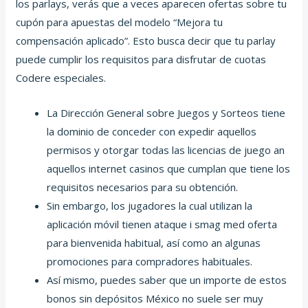
los parlays, verás que a veces aparecen ofertas sobre tu
cupón para apuestas del modelo “Mejora tu
compensación aplicado”. Esto busca decir que tu parlay
puede cumplir los requisitos para disfrutar de cuotas
Codere especiales.
La Dirección General sobre Juegos y Sorteos tiene
la dominio de conceder con expedir aquellos
permisos y otorgar todas las licencias de juego an
aquellos internet casinos que cumplan que tiene los
requisitos necesarios para su obtención.
Sin embargo, los jugadores la cual utilizan la
aplicación móvil tienen ataque i smag med oferta
para bienvenida habitual, así como an algunas
promociones para compradores habituales.
Así mismo, puedes saber que un importe de estos
bonos sin depósitos México no suele ser muy