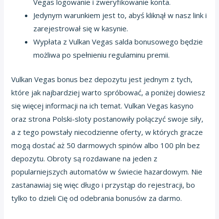
Vegas logowanie i zweryfikowanie konta.
Jedynym warunkiem jest to, abyś kliknął w nasz link i
zarejestrował się w kasynie.
Wypłata z Vulkan Vegas salda bonusowego będzie
możliwa po spełnieniu regulaminu premii.
Vulkan Vegas bonus bez depozytu jest jednym z tych,
które jak najbardziej warto spróbować, a poniżej dowiesz
się więcej informacji na ich temat. Vulkan Vegas kasyno
oraz strona Polski-sloty postanowiły połączyć swoje siły,
a z tego powstały niecodzienne oferty, w których gracze
mogą dostać aż 50 darmowych spinów albo 100 pln bez
depozytu. Obroty są rozdawane na jeden z
popularniejszych automatów w świecie hazardowym. Nie
zastanawiaj się więc długo i przystąp do rejestracji, bo
tylko to dzieli Cię od odebrania bonusów za darmo.