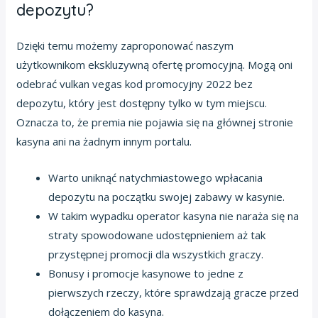
depozytu?
Dzięki temu możemy zaproponować naszym
użytkownikom ekskluzywną ofertę promocyjną. Mogą oni
odebrać vulkan vegas kod promocyjny 2022 bez
depozytu, który jest dostępny tylko w tym miejscu.
Oznacza to, że premia nie pojawia się na głównej stronie
kasyna ani na żadnym innym portalu.
Warto uniknąć natychmiastowego wpłacania
depozytu na początku swojej zabawy w kasynie.
W takim wypadku operator kasyna nie naraża się na
straty spowodowane udostępnieniem aż tak
przystępnej promocji dla wszystkich graczy.
Bonusy i promocje kasynowe to jedne z
pierwszych rzeczy, które sprawdzają gracze przed
dołączeniem do kasyna.