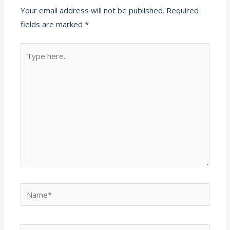
Your email address will not be published.
Required
fields are marked
*
Type
here..
Name*