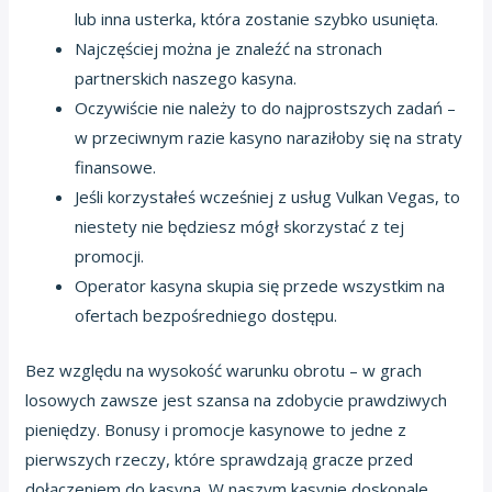
lub inna usterka, która zostanie szybko usunięta.
Najczęściej można je znaleźć na stronach
partnerskich naszego kasyna.
Oczywiście nie należy to do najprostszych zadań –
w przeciwnym razie kasyno naraziłoby się na straty
finansowe.
Jeśli korzystałeś wcześniej z usług Vulkan Vegas, to
niestety nie będziesz mógł skorzystać z tej
promocji.
Operator kasyna skupia się przede wszystkim na
ofertach bezpośredniego dostępu.
Bez względu na wysokość warunku obrotu – w grach
losowych zawsze jest szansa na zdobycie prawdziwych
pieniędzy. Bonusy i promocje kasynowe to jedne z
pierwszych rzeczy, które sprawdzają gracze przed
dołączeniem do kasyna. W naszym kasynie doskonale