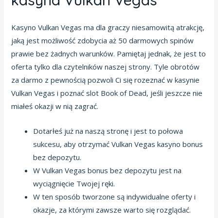
Kasyno Vulkan Vegas ma dla graczy niesamowitą atrakcję,
jaką jest możliwość zdobycia aż 50 darmowych spinów
prawie bez żadnych warunków. Pamiętaj jednak, że jest to
oferta tylko dla czytelników naszej strony. Tyle obrotów
za darmo z pewnością pozwoli Ci się rozeznać w kasynie
Vulkan Vegas i poznać slot Book of Dead, jeśli jeszcze nie
miałeś okazji w nią zagrać.
Dotarłeś już na naszą stronę i jest to połowa
sukcesu, aby otrzymać Vulkan Vegas kasyno bonus
bez depozytu.
W Vulkan Vegas bonus bez depozytu jest na
wyciągnięcie Twojej ręki.
W ten sposób tworzone są indywidualne oferty i
okazje, za którymi zawsze warto się rozglądać.