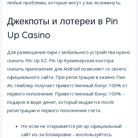
любые проблемы, которые могут у вас возникнуть.
Джекпоты и лотереи в Pin
Up Casino
Для размещения пари с мобильного устройства нужно
скачать Pin-Up KZ. Pin Up букмекерская контора
скачать приложение для Android позволяет со своего
официального сайта. При регистрации в казино Пин
Ап, гемблер получает приветственный бонус 100% от
первого пополнения. Приветственный бонус 100% –
подарок в виде денег, который выдается после
регистрации и первого пополнения счета.
Но если не открывается pin up официальный
сайт из-за блокировки – воспользуйтесь