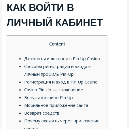
КАК ВОЙТИ В
ЛИЧНЫЙ КАБИНЕТ
Content
Джекпоты и лотереи в Pin Up Casino
Способы регистрации и входа в
личный профиль Pin-Up
Регистрация и вход в Pin Up Casino
Casino Pin Up — заключение
Бонусы в казино Pin Up
Мобильное приложение сайта
Возврат средств
Почему входить через приложение
проще