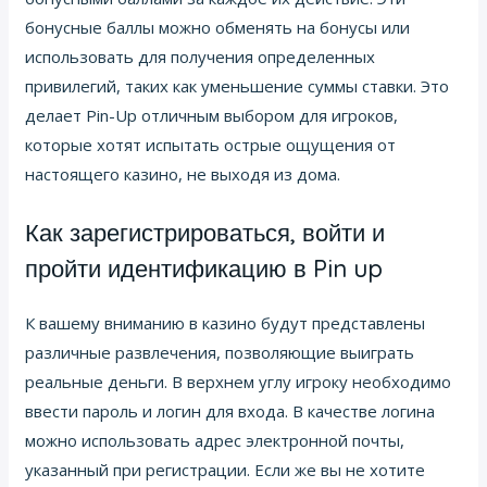
бонусные баллы можно обменять на бонусы или
использовать для получения определенных
привилегий, таких как уменьшение суммы ставки. Это
делает Pin-Up отличным выбором для игроков,
которые хотят испытать острые ощущения от
настоящего казино, не выходя из дома.
Как зарегистрироваться, войти и
пройти идентификацию в Pin up
К вашему вниманию в казино будут представлены
различные развлечения, позволяющие выиграть
реальные деньги. В верхнем углу игроку необходимо
ввести пароль и логин для входа. В качестве логина
можно использовать адрес электронной почты,
указанный при регистрации. Если же вы не хотите