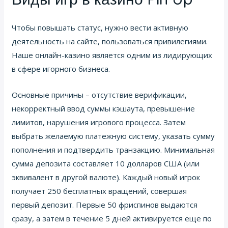
Чтобы повышать статус, нужно вести активную
деятельность на сайте, пользоваться привилегиями.
Наше онлайн-казино является одним из лидирующих
в сфере игорного бизнеса.
Основные причины – отсутствие верификации,
некорректный ввод суммы кэшаута, превышение
лимитов, нарушения игрового процесса. Затем
выбрать желаемую платежную систему, указать сумму
пополнения и подтвердить транзакцию. Минимальная
сумма депозита составляет 10 долларов США (или
эквивалент в другой валюте). Каждый новый игрок
получает 250 бесплатных вращений, совершая
первый депозит. Первые 50 фриспинов выдаются
сразу, а затем в течение 5 дней активируется еще по