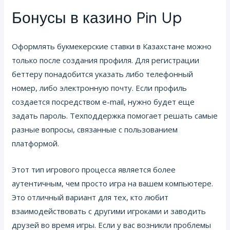
Бонусы в казино Pin Up
Оформлять букмекерские ставки в Казахстане можно
только после создания профиля. Для регистрации
беттеру понадобится указать либо телефонный
номер, либо электронную почту. Если профиль
создается посредством e-mail, нужно будет еще
задать пароль. Техподдержка помогает решать самые
разные вопросы, связанные с пользованием
платформой.
Этот тип игрового процесса является более
аутентичным, чем просто игра на вашем компьютере.
Это отличный вариант для тех, кто любит
взаимодействовать с другими игроками и заводить
друзей во время игры. Если у вас возникли проблемы