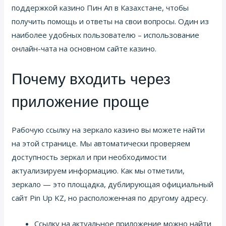
поддержкой казино Пин Ап в Казахстане, чтобы
получить помощь и ответы на свои вопросы. Один из
наиболее удобных пользователю – использование
онлайн-чата на основном сайте казино.
Почему входить через
приложение проще
Рабочую ссылку на зеркало казино вы можете найти
на этой странице. Мы автоматически проверяем
доступность зеркал и при необходимости
актуализируем информацию. Как мы отметили,
зеркало — это площадка, дублирующая официальный
сайт Pin Up KZ, но расположенная по другому адресу.
Ссылку на актуальное приложение можно найти