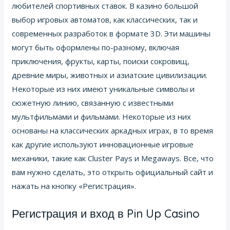
любителей спортивных ставок. В казино большой
выбор игровых автоматов, как классических, так и
современных разработок в формате 3D. Эти машины
могут быть оформлены по-разному, включая
приключения, фрукты, карты, поиски сокровищ,
древние миры, животных и азиатские цивилизации.
Некоторые из них имеют уникальные символы и
сюжетную линию, связанную с известными
мультфильмами и фильмами. Некоторые из них
основаны на классических аркадных играх, в то время
как другие используют инновационные игровые
механики, такие как Cluster Pays и Megaways. Все, что
вам нужно сделать, это открыть официальный сайт и
нажать на кнопку «Регистрация».
Регистрация и вход в Pin Up Casino