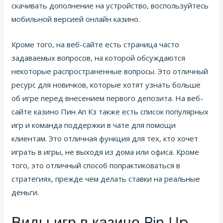
скачивать дополнение на устройство, воспользуйтесь
мобильной версией онлайн казино.
Кроме того, на веб-сайте есть страница часто
задаваемых вопросов, на которой обсуждаются
некоторые распространенные вопросы. Это отличный
ресурс для новичков, которые хотят узнать больше
об игре перед внесением первого депозита. На веб-
сайте казино Пин Ап Кз также есть список популярных
игр и команда поддержки в чате для помощи
клиентам. Это отличная функция для тех, кто хочет
играть в игры, не выходя из дома или офиса. Кроме
того, это отличный способ попрактиковаться в
стратегиях, прежде чем делать ставки на реальные
деньги.
Виды игр в казино Pin Up