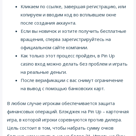
Кликаем по ссылке, завершая регистрацию, или
копируем и вводим код во всплывшем окне
после создания аккаунта.
Если вы новичок и хотите получить бесплатные
вращения, сперва зарегистрируйтесь на
официальном сайте компании.
Как только этот процесс пройден, в Pin Up
casino вход можно делать без проблем и играть
на реальные деньги.
После верификации с вас снимут ограничение
на вывод с помощью банковских карт.
В любом случае игрокам обеспечивается защита
финансовых операций. Блэкджек на Pin Up – карточная
игра, в которой игроки соревнуются против дилера.
Цель состоит в том, чтобы набрать сумму очков