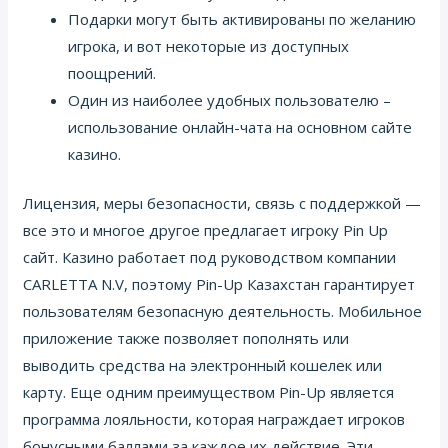
Подарки могут быть активированы по желанию
игрока, и вот некоторые из доступных
поощрений.
Один из наиболее удобных пользователю –
использование онлайн-чата на основном сайте
казино.
Лицензия, меры безопасности, связь с поддержкой —
все это и многое другое предлагает игроку Pin Up
сайт. Казино работает под руководством компании
CARLETTA N.V, поэтому Pin-Up Казахстан гарантирует
пользователям безопасную деятельность. Мобильное
приложение также позволяет пополнять или
выводить средства на электронный кошелек или
карту. Еще одним преимуществом Pin-Up является
программа лояльности, которая награждает игроков
бонусными баллами за каждое их действие. Эти