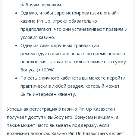
рабочим зеркалом.
Однако, чтобы зарегистрироваться в онлайн
казино Pin Up, игроки обязательно
предполагают, что они устанавливают правила и
условия казино.
Одну из самых крупных транзакций
рекомендуется использовать во время первого
пополнения, так как она сильно влияет на сумму
бонуса (+100%).
То есть с личного кабинета вы можете перейти
практически в любой раздел, который может
быть интересен клиенту.
Успешная регистрация в казино Pin Up Казахстан
получает доступ к выбору игр, бонусам и акциям, а
также может часто вызывать поддержку, если
возникнут вопросы. Казино Pin Up Казахстан уделяет