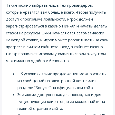
Также можно выбрать лишь тех провайдеров,
которые нравятся вам больше всего. Чтобы получить
доступ к программе лояльности, игрок должен
зарегистрироваться в казино Пин-Ап и начать делать
ставки на ресурсы. Очки начисляются автоматически
на каждой ставке, и игрок может рассчитывать на свой
прогресс в личном кабинете. Вход в кабинет казино
Pin Up позволяет игрокам управлять своим аккаунтом
максимально удобно и безопасно.
Об условиях таких предложений можно узнать
из сообщений на электронной почте или в
разделе “Бонусы” на официальном сайте.
Эти акции доступны как для новых, так и для
существующих клиентов, и их можно найти на
главной странице сайта.