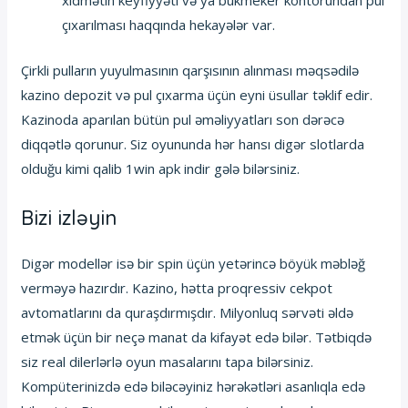
xidmətin keyfiyyəti və ya bukmeker kontorundan pul
çıxarılması haqqında hekayələr var.
Çirkli pulların yuyulmasının qarşısının alınması məqsədilə
kazino depozit və pul çıxarma üçün eyni üsullar təklif edir.
Kazinoda aparılan bütün pul əməliyyatları son dərəcə
diqqətlə qorunur. Siz oyununda hər hansı digər slotlarda
olduğu kimi qalib 1win apk indir gələ bilərsiniz.
Bizi izləyin
Digər modellər isə bir spin üçün yetərincə böyük məbləğ
verməyə hazırdır. Kazino, hətta proqressiv cekpot
avtomatlarını da quraşdırmışdır. Milyonluq sərvəti əldə
etmək üçün bir neçə manat da kifayət edə bilər. Tətbiqdə
siz real dilerlərlə oyun masalarını tapa bilərsiniz.
Kompüterinizdə edə biləcəyiniz hərəkətləri asanlıqla edə