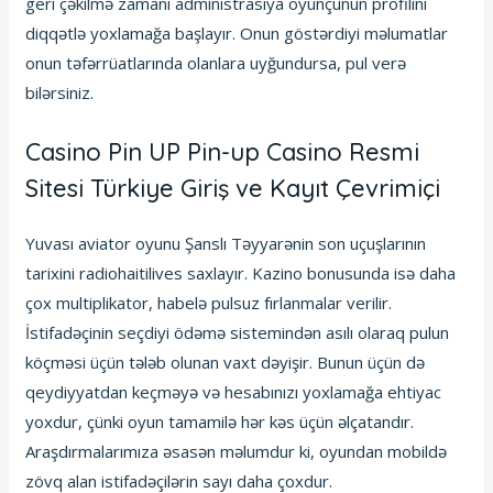
geri çəkilmə zamanı administrasiya oyunçunun profilini
diqqətlə yoxlamağa başlayır. Onun göstərdiyi məlumatlar
onun təfərrüatlarında olanlara uyğundursa, pul verə
bilərsiniz.
Casino Pin UP Pin-up Casino Resmi
Sitesi Türkiye Giriş ve Kayıt Çevrimiçi
Yuvası aviator oyunu Şanslı Təyyarənin son uçuşlarının
tarixini radiohaitilives saxlayır. Kazino bonusunda isə daha
çox multiplikator, habelə pulsuz fırlanmalar verilir.
İstifadəçinin seçdiyi ödəmə sistemindən asılı olaraq pulun
köçməsi üçün tələb olunan vaxt dəyişir. Bunun üçün də
qeydiyyatdan keçməyə və hesabınızı yoxlamağa ehtiyac
yoxdur, çünki oyun tamamilə hər kəs üçün əlçatandır.
Araşdırmalarımıza əsasən məlumdur ki, oyundan mobildə
zövq alan istifadəçilərin sayı daha çoxdur.