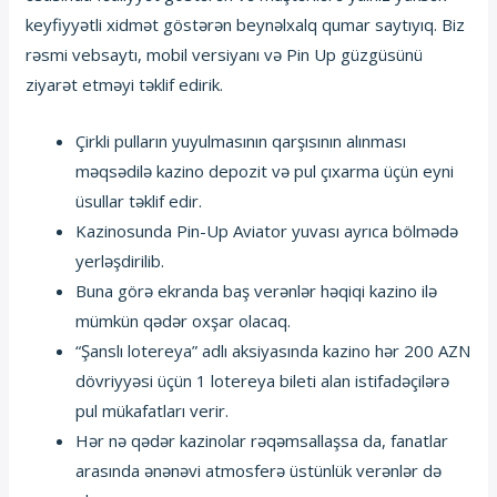
keyfiyyətli xidmət göstərən beynəlxalq qumar saytıyıq. Biz
rəsmi vebsaytı, mobil versiyanı və Pin Up güzgüsünü
ziyarət etməyi təklif edirik.
Çirkli pulların yuyulmasının qarşısının alınması
məqsədilə kazino depozit və pul çıxarma üçün eyni
üsullar təklif edir.
Kazinosunda Pin-Up Aviator yuvası ayrıca bölmədə
yerləşdirilib.
Buna görə ekranda baş verənlər həqiqi kazino ilə
mümkün qədər oxşar olacaq.
“Şanslı lotereya” adlı aksiyasında kazino hər 200 AZN
dövriyyəsi üçün 1 lotereya bileti alan istifadəçilərə
pul mükafatları verir.
Hər nə qədər kazinolar rəqəmsallaşsa da, fanatlar
arasında ənənəvi atmosferə üstünlük verənlər də