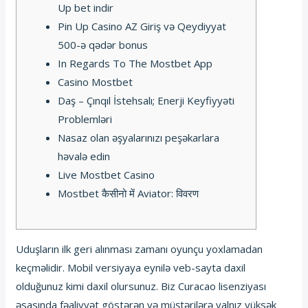
Up bet indir
Pin Up Casino AZ Giriş və Qeydiyyat
500-ə qədər bonus
In Regards To The Mostbet App
Casino Mostbet
Daş – Çınqıl İstehsalı; Enerji Keyfiyyəti
Problemləri
Nasaz olan əşyalarınızı peşəkarlara
həvalə edin
Live Mostbet Casino
Mostbet कैसीनो में Aviator: विवरण
Uduşların ilk geri alınması zamanı oyunçu yoxlamadan
keçməlidir. Mobil versiyaya eynilə veb-sayta daxil
olduğunuz kimi daxil olursunuz. Biz Curacao lisenziyası
əsasında fəaliyyət göstərən və müştərilərə yalnız yüksək