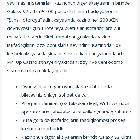
yayılmasını istəmirlər. Kazinonun digər aksiyalarının birində
Galaxy S2 Ultra + 400 pulsuz fırlanma hədiyyə verilir.
“Şanslı lotereya” adlı aksiyasında kazino hər 200 AZN
dövriyyəsi üçün 1 lotereya bileti alan istifadəçilərə pul
mükafatları verir. Kimi əlamətdar günlərdə kazino
istifadəçilərini özəl bonuslarla sevindirir. Kazinoda 10%
keşbek aksiyası da şirkətin sevilən kampaniyalarındandır.
Pin-Up Casino sənayeni yaxından izləyir və yeni ödəmə
sistemləri ilə əməkdaşlıq edir.
Oyun zamanı digər oyunçularla söhbət edə
biləcəyiniz onlayn söhbət də var.
Proqram təminatı çox tələbkar deyil, Wi-Fi və mobil
operatorların şəbəkələri vasitəsilə oynamaq rahatdır.
Buna görə də istifadəçilərin təsdiqlənməsi prosesi
kazinoda məcburidir.
Kazinonun digər aksiyalarının birində Galaxy S2 Ultra