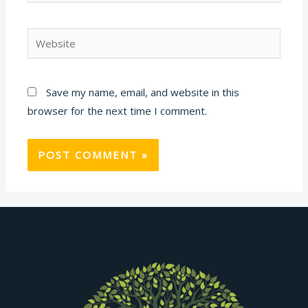
Website
Save my name, email, and website in this
browser for the next time I comment.