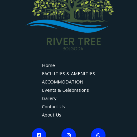
Home
FACILITIES & AMENITIES
ACCOMMODATION
Events & Celebrations
Gallery
Contact Us
About Us