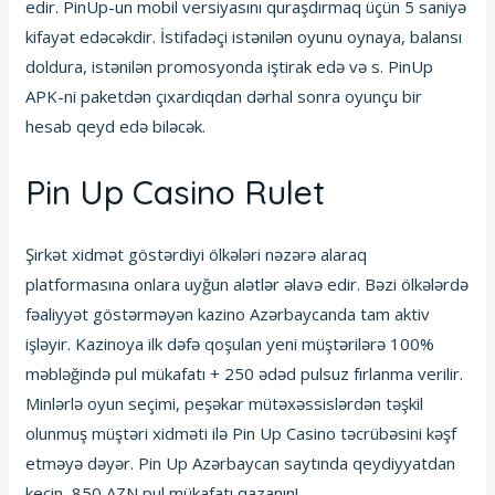
edir. PinUp-un mobil versiyasını quraşdırmaq üçün 5 saniyə
kifayət edəcəkdir. İstifadəçi istənilən oyunu oynaya, balansı
doldura, istənilən promosyonda iştirak edə və s. PinUp
APK-ni paketdən çıxardıqdan dərhal sonra oyunçu bir
hesab qeyd edə biləcək.
Pin Up Casino Rulet
Şirkət xidmət göstərdiyi ölkələri nəzərə alaraq
platformasına onlara uyğun alətlər əlavə edir. Bəzi ölkələrdə
fəaliyyət göstərməyən kazino Azərbaycanda tam aktiv
işləyir. Kazinoya ilk dəfə qoşulan yeni müştərilərə 100%
məbləğində pul mükafatı + 250 ədəd pulsuz fırlanma verilir.
Minlərlə oyun seçimi, peşəkar mütəxəssislərdən təşkil
olunmuş müştəri xidməti ilə Pin Up Casino təcrübəsini kəşf
etməyə dəyər. Pin Up Azərbaycan saytında qeydiyyatdan
keçin, 850 AZN pul mükafatı qazanın!