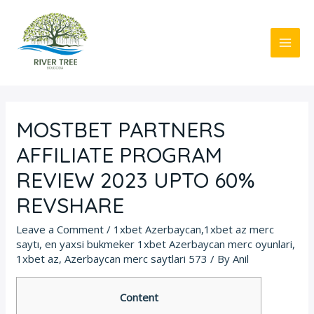
Skip
to
content
MAI
ME
MOSTBET PARTNERS
AFFILIATE PROGRAM
REVIEW 2023 UPTO 60%
REVSHARE
Leave a Comment
/
1xbet Azerbaycan,1xbet az merc
saytı, en yaxsi bukmeker 1xbet Azerbaycan merc oyunlari,
1xbet az, Azerbaycan merc saytlari 573
/ By
Anil
Content