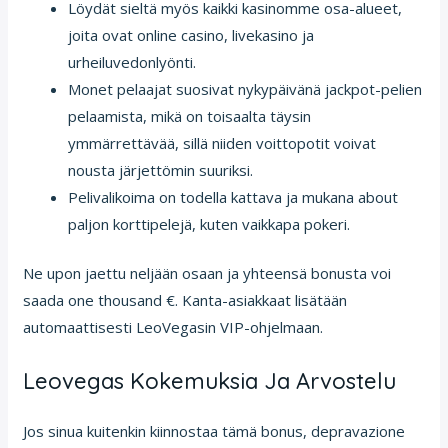
Löydät sieltä myös kaikki kasinomme osa-alueet,
joita ovat online casino, livekasino ja
urheiluvedonlyönti.
Monet pelaajat suosivat nykypäivänä jackpot-pelien
pelaamista, mikä on toisaalta täysin
ymmärrettävää, sillä niiden voittopotit voivat
nousta järjettömin suuriksi.
Pelivalikoima on todella kattava ja mukana about
paljon korttipelejä, kuten vaikkapa pokeri.
Ne upon jaettu neljään osaan ja yhteensä bonusta voi
saada one thousand €. Kanta-asiakkaat lisätään
automaattisesti LeoVegasin VIP-ohjelmaan.
Leovegas Kokemuksia Ja Arvostelu
Jos sinua kuitenkin kiinnostaa tämä bonus, depravazione