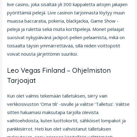
live casino, joka sisältää yli 300 kappaletta aitojen jakajien
pyörittämiä pelejä. Live casinon tarjonnasta löytyy muun
muassa baccaratia, pokeria, blackjackia, Game Show -
pelejä ja rulettia sekä muita korttipelejä. Monet pelaajat
suosivat nykypäivänä jackpot-pelien pelaamista, mikä on
toisaalta täysin ymmärrettävää, sillä niiden voittopotit
voivat nousta järjettömin suuriksi.
Leo Vegas Finland – Ohjelmiston
Tarjoajat
Kun olet valmis tekemään talletuksen, siirry vain
verkkosivuston ‘Oma tili’ -sivulle ja valitse ‘Talletus’. Valitse
sitten haluamasi maksutapa tarjolla olevista
vaihtoehdoista, kuten luottokortit, sähköiset lompakot ja
pankkisiirrot. Heti kun olet vahvistanut talletuksen
maksutavan, sony ericsson käsitellään välittömästi.