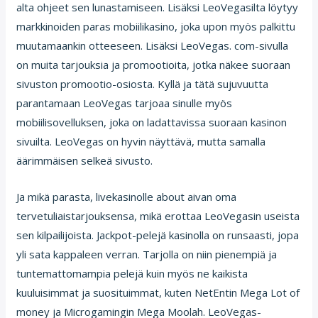
alta ohjeet sen lunastamiseen. Lisäksi LeoVegasilta löytyy
markkinoiden paras mobiilikasino, joka upon myös palkittu
muutamaankin otteeseen. Lisäksi LeoVegas. com-sivulla
on muita tarjouksia ja promootioita, jotka näkee suoraan
sivuston promootio-osiosta. Kyllä ja tätä sujuvuutta
parantamaan LeoVegas tarjoaa sinulle myös
mobiilisovelluksen, joka on ladattavissa suoraan kasinon
sivuilta. LeoVegas on hyvin näyttävä, mutta samalla
äärimmäisen selkeä sivusto.
Ja mikä parasta, livekasinolle about aivan oma
tervetuliaistarjouksensa, mikä erottaa LeoVegasin useista
sen kilpailijoista. Jackpot-pelejä kasinolla on runsaasti, jopa
yli sata kappaleen verran. Tarjolla on niin pienempiä ja
tuntemattomampia pelejä kuin myös ne kaikista
kuuluisimmat ja suosituimmat, kuten NetEntin Mega Lot of
money ja Microgamingin Mega Moolah. LeoVegas-