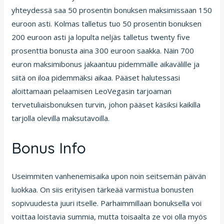
yhteydessä saa 50 prosentin bonuksen maksimissaan 150
euroon asti. Kolmas talletus tuo 50 prosentin bonuksen
200 euroon asti ja lopulta neljäs talletus twenty five
prosenttia bonusta aina 300 euroon saakka. Näin 700
euron maksimibonus jakaantuu pidemmälle aikavälille ja
siitä on iloa pidemmäksi aikaa. Pääset halutessasi
aloittamaan pelaamisen LeoVegasin tarjoaman
tervetuliaisbonuksen turvin, johon pääset käsiksi kaikilla
tarjolla olevilla maksutavoilla.
Bonus Info
Useimmiten vanhenemisaika upon noin seitsemän päivän
luokkaa. On siis erityisen tärkeää varmistua bonusten
sopivuudesta juuri itselle. Parhaimmillaan bonuksella voi
voittaa loistavia summia, mutta toisaalta ze voi olla myös