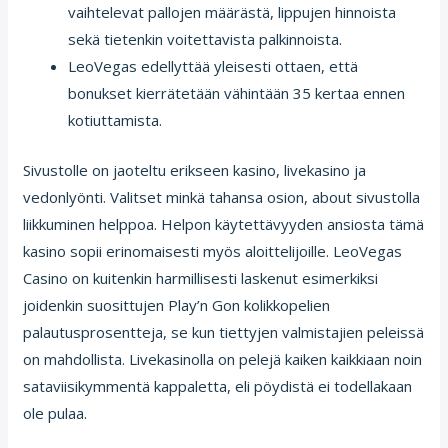
vaihtelevat pallojen määrästä, lippujen hinnoista
sekä tietenkin voitettavista palkinnoista.
LeoVegas edellyttää yleisesti ottaen, että
bonukset kierrätetään vähintään 35 kertaa ennen
kotiuttamista.
Sivustolle on jaoteltu erikseen kasino, livekasino ja
vedonlyönti. Valitset minkä tahansa osion, about sivustolla
liikkuminen helppoa. Helpon käytettävyyden ansiosta tämä
kasino sopii erinomaisesti myös aloittelijoille. LeoVegas
Casino on kuitenkin harmillisesti laskenut esimerkiksi
joidenkin suosittujen Play’n Gon kolikkopelien
palautusprosentteja, se kun tiettyjen valmistajien peleissä
on mahdollista. Livekasinolla on pelejä kaiken kaikkiaan noin
sataviisikymmentä kappaletta, eli pöydistä ei todellakaan
ole pulaa.