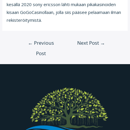
kesällä 2020 sony ericsson lähti mukaan pikakasinoiden
kisaan GoGoCasinollaan, jolla siis pääsee pelaamaan ilman
rekisteröitymistä.
Post
←
Previous
Next Post
→
navigation
Post