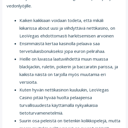
vedonlyöjille.
Kaiken kaikkiaan voidaan todeta, että mikäli
kiikarissa about uusi ja viihdyttävä nettikasino, on
LeoVegas ehdottomasti harkitsemisen arvoinen
Ensimmäistä kertaa kasinolla pelaava saa
tervetuliaisbonukseksi jopa euron pelirahaa.
Heille on luvassa laatuviihdettä muun muassa
blackjackin, ruletin, pokerin ja baccaratin parissa, ja
kaikista näistä on tarjolla myös muutamia eri
versioita.
Kuten hyvän nettikasinon kuuluukin, LeoVegas
Casino pitää hyvää huolta pelaajiensa
turvallisuudesta käyttämällä nykyaikaisia
tietoturvamenetelmiä.
Suurin osa peleistä on tietenkin kolikkopelejä, mutta