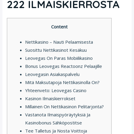
222 ILMAISKIERROSTA
Content
Nettikasino – Nauti Pelaamisesta
Suosittu Nettikasinot Kesäkuu
Leovegas On Paras Mobiilikasino
Bonus Leovegas Reactoonz Pelaajille
Leovegasin Asiakaspalvelu
Mitä Maksutapoja Nettikasinolla On?
Yhteenveto: Leovegas Casino
Kasinon Ilmaiskierrokset
Millainen On Nettikasinon Pelitarjonta?
Vastanota Ilmaispyöräytyksiä Ja
Kasinobonus Sähköpostitse
Tee Talletus Ja Nosta Voittoja