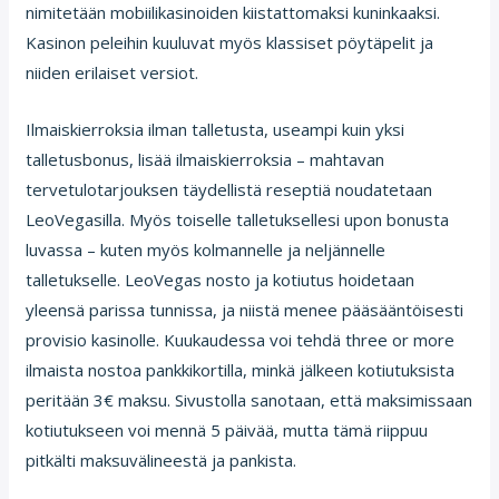
nimitetään mobiilikasinoiden kiistattomaksi kuninkaaksi.
Kasinon peleihin kuuluvat myös klassiset pöytäpelit ja
niiden erilaiset versiot.
Ilmaiskierroksia ilman talletusta, useampi kuin yksi
talletusbonus, lisää ilmaiskierroksia – mahtavan
tervetulotarjouksen täydellistä reseptiä noudatetaan
LeoVegasilla. Myös toiselle talletuksellesi upon bonusta
luvassa – kuten myös kolmannelle ja neljännelle
talletukselle. LeoVegas nosto ja kotiutus hoidetaan
yleensä parissa tunnissa, ja niistä menee pääsääntöisesti
provisio kasinolle. Kuukaudessa voi tehdä three or more
ilmaista nostoa pankkikortilla, minkä jälkeen kotiutuksista
peritään 3€ maksu. Sivustolla sanotaan, että maksimissaan
kotiutukseen voi mennä 5 päivää, mutta tämä riippuu
pitkälti maksuvälineestä ja pankista.