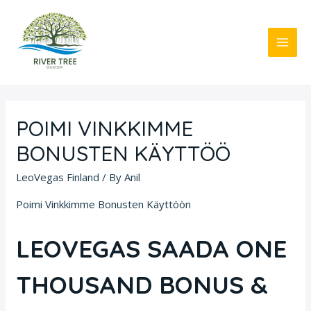
Skip
to
content
MAI
ME
POIMI VINKKIMME
BONUSTEN KÄYTTÖÖ
LeoVegas Finland
/ By
Anil
Poimi Vinkkimme Bonusten Käyttöön
LEOVEGAS SAADA ONE
THOUSAND BONUS &