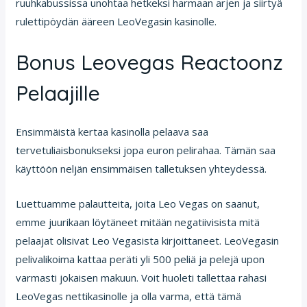
ruuhkabussissa unohtaa hetkeksi harmaan arjen ja siirtyä
rulettipöydän ääreen LeoVegasin kasinolle.
Bonus Leovegas Reactoonz
Pelaajille
Ensimmäistä kertaa kasinolla pelaava saa
tervetuliaisbonukseksi jopa euron pelirahaa. Tämän saa
käyttöön neljän ensimmäisen talletuksen yhteydessä.
Luettuamme palautteita, joita Leo Vegas on saanut,
emme juurikaan löytäneet mitään negatiivisista mitä
pelaajat olisivat Leo Vegasista kirjoittaneet. LeoVegasin
pelivalikoima kattaa peräti yli 500 peliä ja pelejä upon
varmasti jokaisen makuun. Voit huoleti tallettaa rahasi
LeoVegas nettikasinolle ja olla varma, että tämä