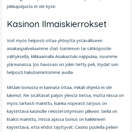
pikkupuljusta ei ole kyse.
Kasinon Ilmaiskierrokset
Voit myös helposti ottaa yhteyttä ystävälliseen
asiakaspalveluumme chat-toiminnon tai sähköpostin
välityksellä, klikkaamalla Asiakastuki-nappulaa, sivumme
yläreunassa. Jos haussasi on jokin tietty peli, löydät sen
helposti hakutoimintomme avulla.
Mitään bonusta ei kannata ottaa, mikäli ohjeita ei ole
lukenut. Ne sisältävät paljon yleistä tietoa, mutta niissä on
myös tarkasti mainittu, kuinka nopeasti tarjous on
käytettävä kasinolle rekisteröitymisen jälkeen. Siellä on
lisäksi mainittu, missä ajassa bonus on kaikkineen
käytettävä, että ehdot täyttyvät. Casino puolella pelien