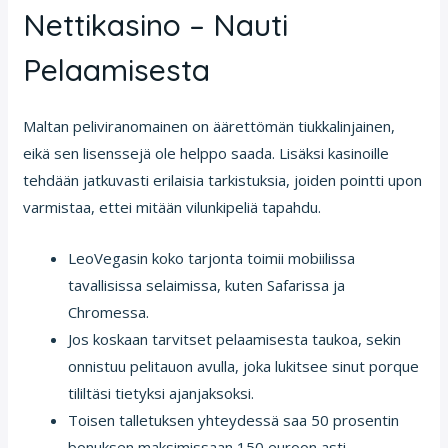
Nettikasino – Nauti
Pelaamisesta
Maltan peliviranomainen on äärettömän tiukkalinjainen,
eikä sen lisenssejä ole helppo saada. Lisäksi kasinoille
tehdään jatkuvasti erilaisia tarkistuksia, joiden pointti upon
varmistaa, ettei mitään vilunkipeliä tapahdu.
LeoVegasin koko tarjonta toimii mobiilissa
tavallisissa selaimissa, kuten Safarissa ja
Chromessa.
Jos koskaan tarvitset pelaamisesta taukoa, sekin
onnistuu pelitauon avulla, joka lukitsee sinut porque
tililtäsi tietyksi ajanjaksoksi.
Toisen talletuksen yhteydessä saa 50 prosentin
bonuksen maksimissaan 150 euroon asti.