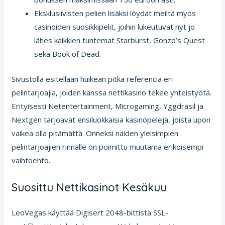
Eksklusiivisten pelien lisäksi löydät meiltä myös
casinoiden suosikkipelit, joihin lukeutuvat nyt jo
lähes kaikkien tuntemat Starburst, Gonzo’s Quest
sekä Book of Dead.
Sivustolla esitellään huikean pitkä referencia eri
pelintarjoajia, joiden kanssa nettikasino tekee yhteistyötä.
Erityisesti Netentertainment, Microgaming, Yggdrasil ja
Nextgen tarjoavat ensiluokkaisia kasinopelejä, joista upon
vaikea olla pitämättä. Onneksi näiden yleisimpien
pelintarjoajien rinnalle on poimittu muutama erikoisempi
vaihtoehto.
Suosittu Nettikasinot Kesäkuu
LeoVegas käyttää Digisert 2048-bittistä SSL-