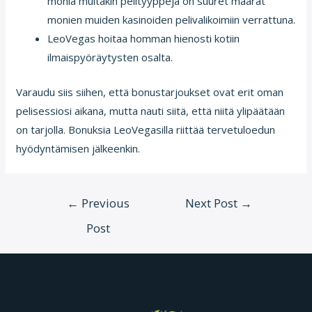
monia muitakin pelityyppejä on suuret määrät
monien muiden kasinoiden pelivalikoimiin verrattuna.
LeoVegas hoitaa homman hienosti kotiin
ilmaispyöräytysten osalta.
Varaudu siis siihen, että bonustarjoukset ovat erit oman
pelisessiosi aikana, mutta nauti siitä, että niitä ylipäätään
on tarjolla. Bonuksia LeoVegasilla riittää tervetuloedun
hyödyntämisen jälkeenkin.
Post
←
Previous
Next Post
→
navigation
Post