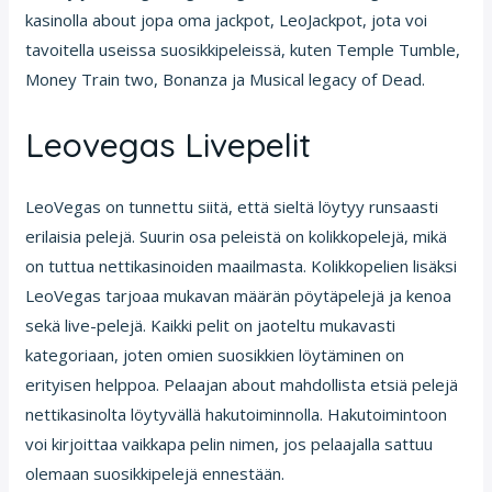
kasinolla about jopa oma jackpot, LeoJackpot, jota voi
tavoitella useissa suosikkipeleissä, kuten Temple Tumble,
Money Train two, Bonanza ja Musical legacy of Dead.
Leovegas Livepelit
LeoVegas on tunnettu siitä, että sieltä löytyy runsaasti
erilaisia pelejä. Suurin osa peleistä on kolikkopelejä, mikä
on tuttua nettikasinoiden maailmasta. Kolikkopelien lisäksi
LeoVegas tarjoaa mukavan määrän pöytäpelejä ja kenoa
sekä live-pelejä. Kaikki pelit on jaoteltu mukavasti
kategoriaan, joten omien suosikkien löytäminen on
erityisen helppoa. Pelaajan about mahdollista etsiä pelejä
nettikasinolta löytyvällä hakutoiminnolla. Hakutoimintoon
voi kirjoittaa vaikkapa pelin nimen, jos pelaajalla sattuu
olemaan suosikkipelejä ennestään.