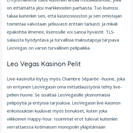
on eittämättä yksi markkinoiden parhaista. Tuo lisenssi
takaa kuitenkin sen, että kasinosivuston ja sen omistajan
toimintaa valvotaan jatkuvasti erittäin tarkasti. Ja mikäli
epäkohtia ilmenee, lisenssille voi sanoa hyvästit. TLS-
salausta hyödyntävä ja turvallisia maksutapoja tarjoava
LeoVegas on varsin turvallinen pelipaikka.
Leo Vegas Kasinon Pelit
Live-kasinolta löytyy myös Chambre Séparée -huone, joka
on erityinen LeoVegasin oma mittatilaustyönä tehty live-
pelien huone. Se sisältää LeoVegasille yksinomaisia
pelipöytiä ja erityisiä tarjouksia. LeoVegasin live-kasinon
erikoisuuksiin kuuluvat myös bonukset, kuten joka
viikkoinen Happy-hour. Isoimmat erot tulevat kuitenkin
verrattaessa kotimaisen monopolin ylläpitämään