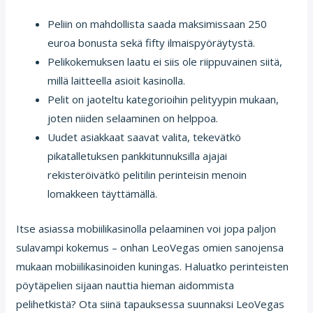
Peliin on mahdollista saada maksimissaan 250
euroa bonusta sekä fifty ilmaispyöräytystä.
Pelikokemuksen laatu ei siis ole riippuvainen siitä,
millä laitteella asioit kasinolla.
Pelit on jaoteltu kategorioihin pelityypin mukaan,
joten niiden selaaminen on helppoa.
Uudet asiakkaat saavat valita, tekevätkö
pikatalletuksen pankkitunnuksilla ajajai
rekisteröivätkö pelitilin perinteisin menoin
lomakkeen täyttämällä.
Itse asiassa mobiilikasinolla pelaaminen voi jopa paljon
sulavampi kokemus – onhan LeoVegas omien sanojensa
mukaan mobiilikasinoiden kuningas. Haluatko perinteisten
pöytäpelien sijaan nauttia hieman aidommista
pelihetkistä? Ota siinä tapauksessa suunnaksi LeoVegas