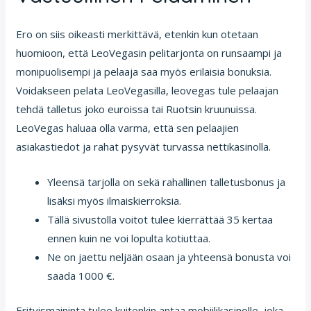
Ero on siis oikeasti merkittävä, etenkin kun otetaan
huomioon, että LeoVegasin pelitarjonta on runsaampi ja
monipuolisempi ja pelaaja saa myös erilaisia bonuksia.
Voidakseen pelata LeoVegasilla,
leovegas
tule pelaajan
tehdä talletus joko euroissa tai Ruotsin kruunuissa.
LeoVegas haluaa olla varma, että sen pelaajien
asiakastiedot ja rahat pysyvät turvassa nettikasinolla.
Yleensä tarjolla on sekä rahallinen talletusbonus ja
lisäksi myös ilmaiskierroksia.
Tällä sivustolla voitot tulee kierrättää 35 kertaa
ennen kuin ne voi lopulta kotiuttaa.
Ne on jaettu neljään osaan ja yhteensä bonusta voi
saada 1000 €.
Erityismaininta tulee kuitenkin antaa mobiilikasinolle, joka