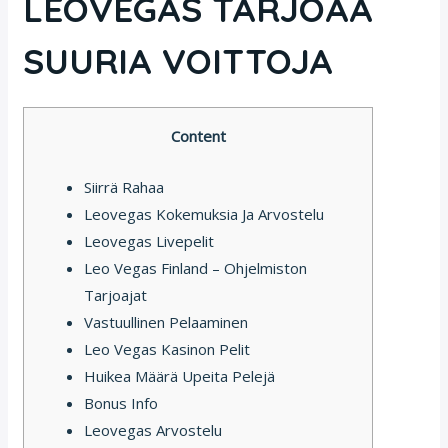
LEOVEGAS TARJOAA
SUURIA VOITTOJA
Content
Siirrä Rahaa
Leovegas Kokemuksia Ja Arvostelu
Leovegas Livepelit
Leo Vegas Finland – Ohjelmiston
Tarjoajat
Vastuullinen Pelaaminen
Leo Vegas Kasinon Pelit
Huikea Määrä Upeita Pelejä
Bonus Info
Leovegas Arvostelu