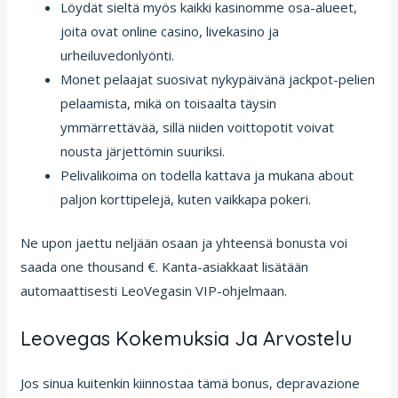
Löydät sieltä myös kaikki kasinomme osa-alueet,
joita ovat online casino, livekasino ja
urheiluvedonlyönti.
Monet pelaajat suosivat nykypäivänä jackpot-pelien
pelaamista, mikä on toisaalta täysin
ymmärrettävää, sillä niiden voittopotit voivat
nousta järjettömin suuriksi.
Pelivalikoima on todella kattava ja mukana about
paljon korttipelejä, kuten vaikkapa pokeri.
Ne upon jaettu neljään osaan ja yhteensä bonusta voi
saada one thousand €. Kanta-asiakkaat lisätään
automaattisesti LeoVegasin VIP-ohjelmaan.
Leovegas Kokemuksia Ja Arvostelu
Jos sinua kuitenkin kiinnostaa tämä bonus, depravazione