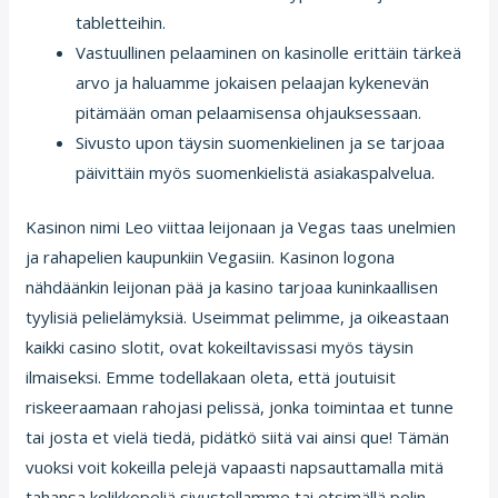
tabletteihin.
Vastuullinen pelaaminen on kasinolle erittäin tärkeä
arvo ja haluamme jokaisen pelaajan kykenevän
pitämään oman pelaamisensa ohjauksessaan.
Sivusto upon täysin suomenkielinen ja se tarjoaa
päivittäin myös suomenkielistä asiakaspalvelua.
Kasinon nimi Leo viittaa leijonaan ja Vegas taas unelmien
ja rahapelien kaupunkiin Vegasiin. Kasinon logona
nähdäänkin leijonan pää ja kasino tarjoaa kuninkaallisen
tyylisiä pelielämyksiä. Useimmat pelimme, ja oikeastaan
kaikki casino slotit, ovat kokeiltavissasi myös täysin
ilmaiseksi. Emme todellakaan oleta, että joutuisit
riskeeraamaan rahojasi pelissä, jonka toimintaa et tunne
tai josta et vielä tiedä, pidätkö siitä vai ainsi que! Tämän
vuoksi voit kokeilla pelejä vapaasti napsauttamalla mitä
tahansa kolikkopeliä sivustollamme tai etsimällä pelin