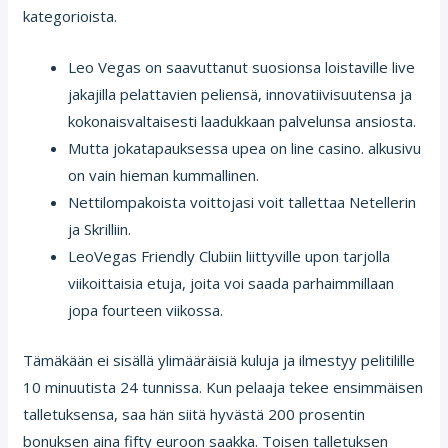
kategorioista.
Leo Vegas on saavuttanut suosionsa loistaville live
jakajilla pelattavien peliensä, innovatiivisuutensa ja
kokonaisvaltaisesti laadukkaan palvelunsa ansiosta.
Mutta jokatapauksessa upea on line casino. alkusivu
on vain hieman kummallinen.
Nettilompakoista voittojasi voit tallettaa Netellerin
ja Skrilliin.
LeoVegas Friendly Clubiin liittyville upon tarjolla
viikoittaisia etuja, joita voi saada parhaimmillaan
jopa fourteen viikossa.
Tämäkään ei sisällä ylimääräisiä kuluja ja ilmestyy pelitilille
10 minuutista 24 tunnissa. Kun pelaaja tekee ensimmäisen
talletuksensa, saa hän siitä hyvästä 200 prosentin
bonuksen aina fifty euroon saakka. Toisen talletuksen