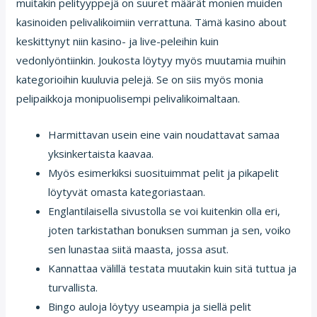
muitakin pelityyppejä on suuret määrät monien muiden
kasinoiden pelivalikoimiin verrattuna. Tämä kasino about
keskittynyt niin kasino- ja live-peleihin kuin
vedonlyöntiinkin. Joukosta löytyy myös muutamia muihin
kategorioihin kuuluvia pelejä. Se on siis myös monia
pelipaikkoja monipuolisempi pelivalikoimaltaan.
Harmittavan usein eine vain noudattavat samaa
yksinkertaista kaavaa.
Myös esimerkiksi suosituimmat pelit ja pikapelit
löytyvät omasta kategoriastaan.
Englantilaisella sivustolla se voi kuitenkin olla eri,
joten tarkistathan bonuksen summan ja sen, voiko
sen lunastaa siitä maasta, jossa asut.
Kannattaa välillä testata muutakin kuin sitä tuttua ja
turvallista.
Bingo auloja löytyy useampia ja siellä pelit