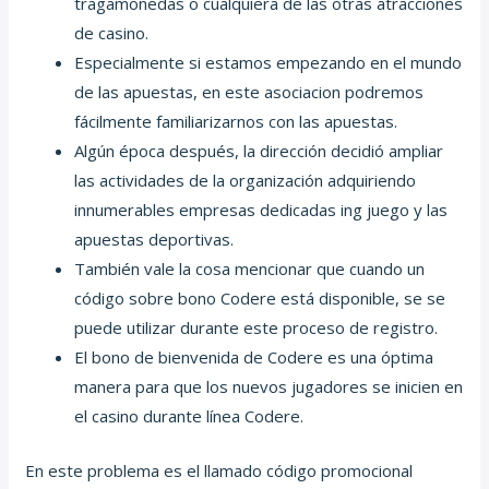
tragamonedas o cualquiera de las otras atracciones
de casino.
Especialmente si estamos empezando en el mundo
de las apuestas, en este asociacion podremos
fácilmente familiarizarnos con las apuestas.
Algún época después, la dirección decidió ampliar
las actividades de la organización adquiriendo
innumerables empresas dedicadas ing juego y las
apuestas deportivas.
También vale la cosa mencionar que cuando un
código sobre bono Codere está disponible, se se
puede utilizar durante este proceso de registro.
El bono de bienvenida de Codere es una óptima
manera para que los nuevos jugadores se inicien en
el casino durante línea Codere.
En este problema es el llamado código promocional