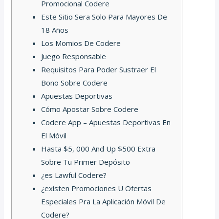
Promocional Codere
Este Sitio Sera Solo Para Mayores De
18 Años
Los Momios De Codere
Juego Responsable
Requisitos Para Poder Sustraer El
Bono Sobre Codere
Apuestas Deportivas
Cómo Apostar Sobre Codere
Codere App – Apuestas Deportivas En
El Móvil
Hasta $5, 000 And Up $500 Extra
Sobre Tu Primer Depósito
¿es Lawful Codere?
¿existen Promociones U Ofertas
Especiales Pra La Aplicación Móvil De
Codere?