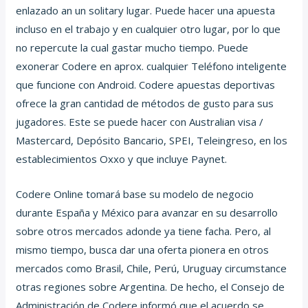
enlazado an un solitary lugar. Puede hacer una apuesta
incluso en el trabajo y en cualquier otro lugar, por lo que
no repercute la cual gastar mucho tiempo. Puede
exonerar Codere en aprox. cualquier Teléfono inteligente
que funcione con Android. Codere apuestas deportivas
ofrece la gran cantidad de métodos de gusto para sus
jugadores. Este se puede hacer con Australian visa /
Mastercard, Depósito Bancario, SPEI, Teleingreso, en los
establecimientos Oxxo y que incluye Paynet.
Codere Online tomará base su modelo de negocio
durante España y México para avanzar en su desarrollo
sobre otros mercados adonde ya tiene facha. Pero, al
mismo tiempo, busca dar una oferta pionera en otros
mercados como Brasil, Chile, Perú, Uruguay circumstance
otras regiones sobre Argentina. De hecho, el Consejo de
Administración de Codere informó que el acuerdo se