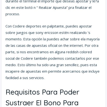
durante el terminal el importe que deseas apostar y le?a
clic en este botó n “ Realizar Apuesta” pra finalizar el
proceso.
Con Codere deportes en palpitante, puedes apostar
sobre juegos que sony ericsson estén realizando ‘s
momento. Esta opción la puedes achar sobre ela mayoría
de las casas de apuestas oficial on the internet. Por otra
parte, si nos encontramos en alguna reddish colored
social de Codere también podemos contactarlos por ese
medio. Esto último ha sido una gran sencillez, pues esta
incapere de apuestas em permite acercarnos que incluye
facilidad a sus servicios.
Requisitos Para Poder
Sustraer El Bono Para