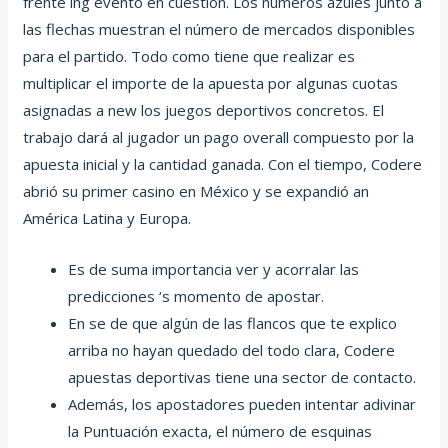
frente ing evento en cuestión. Los números azules junto a
las flechas muestran el número de mercados disponibles
para el partido. Todo como tiene que realizar es
multiplicar el importe de la apuesta por algunas cuotas
asignadas a new los juegos deportivos concretos. El
trabajo dará al jugador un pago overall compuesto por la
apuesta inicial y la cantidad ganada. Con el tiempo, Codere
abrió su primer casino en México y se expandió an
América Latina y Europa.
Es de suma importancia ver y acorralar las
predicciones ‘s momento de apostar.
En se de que algún de las flancos que te explico
arriba no hayan quedado del todo clara, Codere
apuestas deportivas tiene una sector de contacto.
Además, los apostadores pueden intentar adivinar
la Puntuación exacta, el número de esquinas