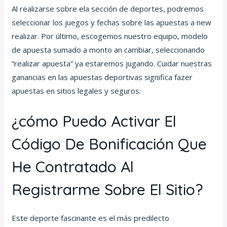
Al realizarse sobre ela sección de deportes, podremos
seleccionar los juegos y fechas sobre las apuestas a new
realizar. Por último, escogemos nuestro equipo, modelo
de apuesta sumado a monto an cambiar, seleccionando
“realizar apuesta” ya estaremos jugando. Cuidar nuestras
ganancias en las apuestas deportivas significa fazer
apuestas en sitios legales y seguros.
¿cómo Puedo Activar El
Código De Bonificación Que
He Contratado Al
Registrarme Sobre El Sitio?
Este deporte fascinante es el más predilecto