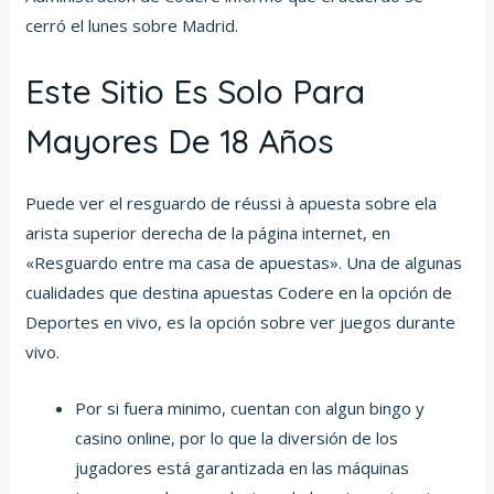
cerró el lunes sobre Madrid.
Este Sitio Es Solo Para
Mayores De 18 Años
Puede ver el resguardo de réussi à apuesta sobre ela
arista superior derecha de la página internet, en
«Resguardo entre ma casa de apuestas». Una de algunas
cualidades que destina apuestas Codere en la opción de
Deportes en vivo, es la opción sobre ver juegos durante
vivo.
Por si fuera minimo, cuentan con algun bingo y
casino online, por lo que la diversión de los
jugadores está garantizada en las máquinas