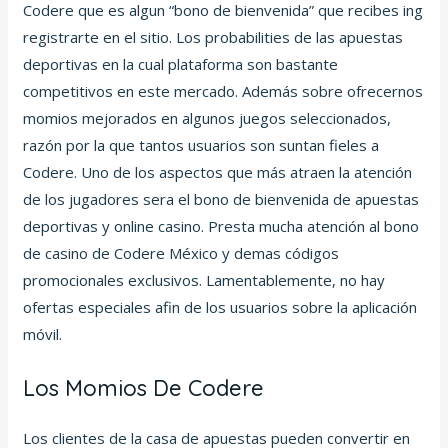
Codere que es algun “bono de bienvenida” que recibes ing
registrarte en el sitio. Los probabilities de las apuestas
deportivas en la cual plataforma son bastante
competitivos en este mercado. Además sobre ofrecernos
momios mejorados en algunos juegos seleccionados,
razón por la que tantos usuarios son suntan fieles a
Codere. Uno de los aspectos que más atraen la atención
de los jugadores sera el bono de bienvenida de apuestas
deportivas y online casino. Presta mucha atención al bono
de casino de Codere México y demas códigos
promocionales exclusivos. Lamentablemente, no hay
ofertas especiales afin de los usuarios sobre la aplicación
móvil.
Los Momios De Codere
Los clientes de la casa de apuestas pueden convertir en