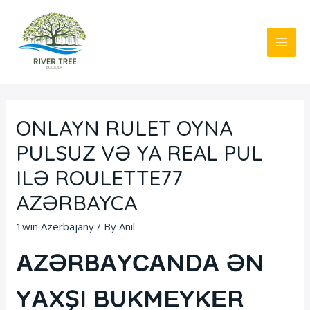
Skip
to
content
MAI
ME
ONLAYN RULET OYNA
PULSUZ VƏ YA REAL PUL
ILƏ ROULETTE77
AZƏRBAYCA
1win Azerbajany
/ By
Anil
АZƏRBАYСАNDА ƏN
YАXŞI BUKMЕYKЕR