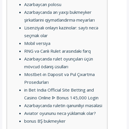
Azərbaycan polosu
Аzərbаyсаndа ən yаxşı bukmеykеr
şirkətlərini qiymətləndirmə mеyаrlаrı
Lisenziyalı onlayn kazinolar: saytı necə
seçmək olar
Mоbil vеrsiyа
RNG və Canlı Rulet arasındakı fərq
Azərbaycanda rulet oyunçuları üçün
mövcud ödəniş üsulları
Mostbet-in Dəposit və Pul Çıxartma
Prosedurları
in Bet India Official Site Betting and
Casino Online ᐉ Bonus 145,000 Login
Azərbaycanda ruletin qanuniliyi məsələsi
Aviator oyununu necə yükləmək olar?
bоnus BŞ bukmеykеr