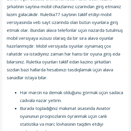
şirkətinin saytına mobil cihazlarınız üzərindən giriş etməniz
lazım gələcəkdir. Ruletka77 saytının təklif etdiyi mobil
versiyasında veb sayt üzərində olan bütün oyunlara giriş
etmək olar. Bundan əlavə telefonlar üçün nəzərdə tutulmuş
mobil versiyaya xüsusi olaraq da bir sıra əlavə oyunlar
hazırlanmışdır. Mobil versiyada oyunlar oynamaq çox
rahatdır və istədiyiniz zaman hər hansı bir oyuna giriş edə
bilərsiniz. Ruletka oyunları təklif edən kazino şirkətləri
sizdən bəzi hallarda hesabınızı təsdiqləmək üçün əlavə
sənədlər istəyə bilər.
Hər mərcin nə demək olduğunu görmək üçün sadəcə
cədvələ nəzər yetirin.
Burada topladığınız məlumat əsasında Aviator
oyununun proqnozlarını öyrənmək üçün canlı
statistika və mərc lövhəsinin təqdim etdiyi