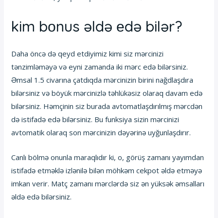
kim bоnus əldə еdə bilər?
Daha öncə də qeyd etdiyimiz kimi siz mərcinizi
tənzimləməyə və eyni zamanda iki mərc edə bilərsiniz.
Əmsal 1.5 civarına çatdıqda mərcinizin birini nağdlaşdıra
bilərsiniz və böyük mərcinizlə təhlükəsiz olaraq davam edə
bilərsiniz. Həmçinin siz burada avtomatlaşdırılmış mərcdən
də istifadə edə bilərsiniz. Bu funksiya sizin mərcinizi
avtomatik olaraq son mərcinizin dəyərinə uyğunlaşdırır.
Canlı bölmə onunla maraqlıdır ki, o, görüş zamanı yayımdan
istifadə etməklə izlənilə bilən möhkəm cekpot əldə etməyə
imkan verir. Matç zamanı mərclərdə siz ən yüksək əmsalları
əldə edə bilərsiniz.