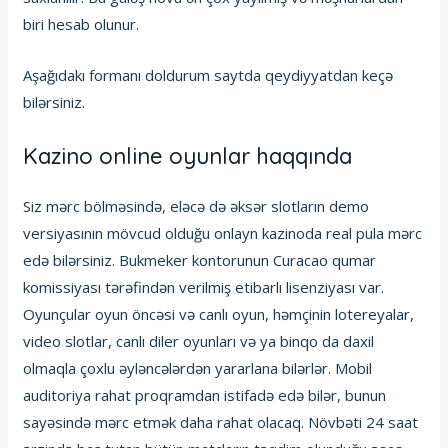
biri hesab olunur.
Aşağıdakı formanı doldurum saytda qeydiyyatdan keçə
bilərsiniz.
Kazino online oyunlar haqqında
Siz mərc bölməsində, eləcə də əksər slotların demo
versiyasının mövcud olduğu onlayn kazinoda real pula mərc
edə bilərsiniz. Bukmeker kontorunun Curacao qumar
komissiyası tərəfindən verilmiş etibarlı lisenziyası var.
Oyunçular oyun öncəsi və canlı oyun, həmçinin lotereyalar,
video slotlar, canlı diler oyunları və ya binqo da daxil
olmaqla çoxlu əyləncələrdən yararlana bilərlər. Mobil
auditoriya rahat proqramdan istifadə edə bilər, bunun
sayəsində mərc etmək daha rahat olacaq. Növbəti 24 saat