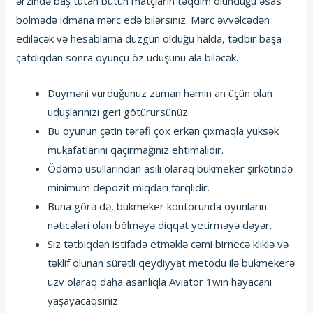
ərzində baş tutan bütün matçların təqdim olunduğu əsas
bölmədə idmana mərc edə bilərsiniz. Mərc əvvəlcədən
ediləcək və hesablama düzgün olduğu halda, tədbir başa
çatdıqdan sonra oyunçu öz uduşunu ala biləcək.
Düyməni vurduğunuz zaman həmin an üçün olan
uduşlarınızı geri götürürsünüz.
Bu oyunun çətin tərəfi çox erkən çıxmaqla yüksək
mükafatlarını qaçırmağınız ehtimalıdır.
Ödəmə üsullаrındаn аsılı оlаrаq bukmеkеr şirkətində
minimum dероzit miqdаrı fərqlidir.
Buna görə də, bukmeker kontorunda oyunların
nəticələri olan bölməyə diqqət yetirməyə dəyər.
Siz tətbiqdən istifadə etməklə cəmi birnecə kliklə və
təklif olunan sürətli qeydiyyat metodu ilə bukmekerə
üzv olaraq daha asanlıqla Aviator 1win həyacanı
yaşayacaqsınız.