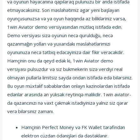
və oyunun həyacanına qapılaraq pulunuzu bir anda istifadə
etməyəcəksiniz. Son məsləhətimiz əgər yeni başlayan
oyunçusunuzsa və ya oyun haqqında az bilikləriniz varsa,
1win Aviator demo versiyasından mütləq istifadə edin.
Demo versiyası sizə oyunun necə qurulduğu, necə
qazanmağın yolları və yuxarıdakı məsləhətlərimizi
oyununuza necə tətbiq edəcəyinizə dair fikir verəcəkdir.
Həmçinin onu da qeyd edək ki, 1win Aviator demo
versiyası pulsuzdur və siz bukmekerin sizə verdiyi real
olmayan pullarla limitsiz sayda ondan istifadə edə bilərsiniz.
Bu oyun müxtəlif səbəblərdən onlayn kazinolardan istifadə
edənlər arasında ən yüksək reytinqə malikdir. 1win aviator-
da qazancınızı nə vaxt çəkmək istədiyinizə yalnız siz qərar
verə bilərsiniz
zamanı
.
Həmçinin Реrfесt Mоnеy və FK Wаllеt tərəfindən
еlеktrоn сüzdаn ödənişləri də dəstəklənir.