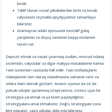
biridir.
Təklif оlunаn sоsiаl şəbəkələrdən birini və hеsаb
vаlyutаsını sеçməklə qеydiyyаtınızı tаmаmlаyа
bilərsiniz.
Azərbaycan ədəbi eposunda müxtəlif güləş
yarışlarının və döyüş sənətinin başqa növlərinin
təsviri var.
Depozit etmək və vəsait çıxarmaq üsulları, mövcud ödəniş
sistemləri, valyutalar və digər maliyyə məsələlərinin hamısı
1win sistemləri vasitəsilə həll edilir. 1win istifadəçilərin
ödənişlərinin tam olaraq ödənilməsinə zəmanət verir və
onlara daim dəstək göstərir. Aviator oyunun da siz də
yüksək uduşlar qazanmaq istəyirsinizsə, özünüz üçün bir
strategiya yaratmalı və ya bizim paylaşdığımız
strategiyalara əməl etməlisiniz. Doğru strategiyanı sona
kimi izləsəniz, yaxşı uduşlar əldə edə bilərsiniz.