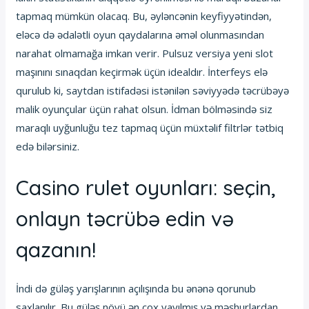
tapmaq mümkün olacaq. Bu, əyləncənin keyfiyyətindən,
eləcə də ədalətli oyun qaydalarına əməl olunmasından
narahat olmamağa imkan verir. Pulsuz versiya yeni slot
maşınını sınaqdan keçirmək üçün idealdır. İnterfeys elə
qurulub ki, saytdan istifadəsi istənilən səviyyədə təcrübəyə
malik oyunçular üçün rahat olsun. İdman bölməsində siz
maraqlı uyğunluğu tez tapmaq üçün müxtəlif filtrlər tətbiq
edə bilərsiniz.
Casino rulet oyunları: seçin,
onlayn təcrübə edin və
qazanın!
İndi də güləş yarışlarının açılışında bu ənənə qorunub
saxlanılır. Bu güləş növü ən çox yayılmış və məşhurlardan