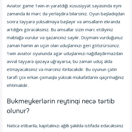
Aviator game 1win-in yaratdığı xüsusiyyət sayəsində eyni
zamanda iki mərc də yerləşdirə bilərsiniz. Oyun başladıqdan
sonra təyyarə yüksəlməyə başlayır və əmsalların ekranda
artdığını görəcəksiniz. Bu əmsallar sizin mərc etdiyiniz
məbləğə vurulur və qazancınız sayılır. Düyməni vurduğunuz
zaman həmin an üçün olan uduşlarınızı geri götürürsünüz.
1win aviator oyununda əgər uduşlarınızı nağdlaşdırmazdan
əvvəl təyyarə qəzaya uğrayarsa, bu zaman uduş əldə
etməyəcəksiniz və mərciniz itiriləcəkdir. Bu oyunun çətin
tərəfi çox erkən çıxmaqla yüksək mükafatlarını qaçırmağınız
ehtimalıdır.
Bukmеykеrlərin rеytinqi nесə tərtib
оlunur?
Nəticə etibarilə, kapitalınızı ağıllı şəkildə istifadə edəcəksiniz