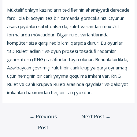
Müxtəlif onlayn kazinoların təkliflərinin əhəmiyyətli dərəcədə
fərqli ola biləcəyini tez bir zamanda görəcəksiniz. Oyunun
əsas qaydaları sabit qalsa da, rulet variantları müxtəlif
formalarda mövcuddur. Digər rulet variantlarında
kompüter sizə qarşı rəqib kimi qarşıda durur. Bu oyunlar
“3D Rulet” adlanır və oyun prosesi təsadüfi rəqəmlər
generatoru (RNG) tərəfindən təyin olunur. Bununla birlikdə,
Azərbaycan çevrimiçi ruleti bir canlı krupiyə qarşı oynamaq
üçün həmçinin bir canlı yayıma qoşulma imkanı var. RNG
Rulet və Canlı Krupiyə Ruleti arasında qaydalar və qalibiyət
imkanları baxımından heç bir fərq yoxdur.
Post
←
Previous
Next Post
→
navigation
Post