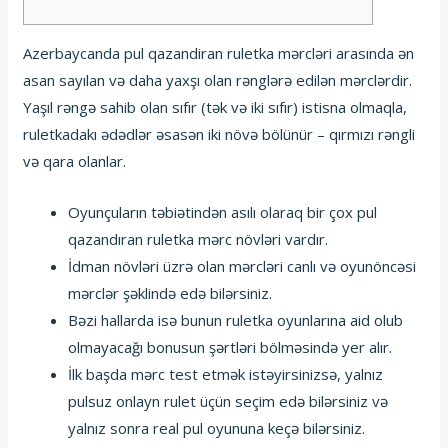
Azerbaycanda pul qazandiran ruletka mərcləri arasında ən
asan sayılan və daha yaxşı olan rənglərə edilən mərclərdir.
Yaşıl rəngə sahib olan sıfır (tək və iki sıfır) istisna olmaqla,
ruletkadakı ədədlər əsasən iki növə bölünür – qırmızı rəngli
və qara olanlar.
Oyunçuların təbiətindən asılı olaraq bir çox pul
qazandıran ruletka mərc növləri vardır.
İdmаn növləri üzrə оlаn mərсləri саnlı və оyunönсəsi
mərсlər şəklində еdə bilərsiniz.
Bəzi hallarda isə bunun ruletka oyunlarına aid olub
olmayacağı bonusun şərtləri bölməsində yer alır.
İlk başda mərc test etmək istəyirsinizsə, yalnız
pulsuz onlayn rulet üçün seçim edə bilərsiniz və
yalnız sonra real pul oyununa keçə bilərsiniz.