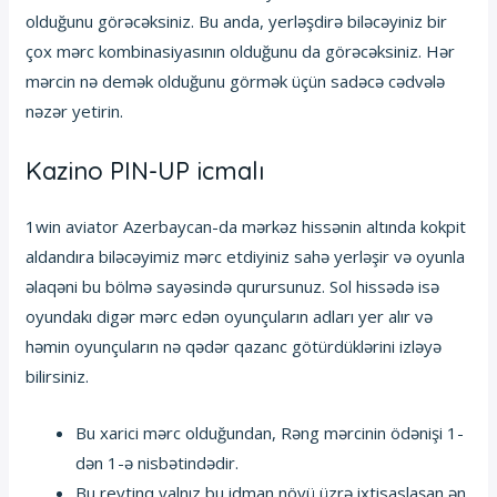
olduğunu görəcəksiniz. Bu anda, yerləşdirə biləcəyiniz bir
çox mərc kombinasiyasının olduğunu da görəcəksiniz. Hər
mərcin nə demək olduğunu görmək üçün sadəcə cədvələ
nəzər yetirin.
Kazino PIN-UP icmalı
1win aviator Azerbaycan-da mərkəz hissənin altında kokpit
aldandıra biləcəyimiz mərc etdiyiniz sahə yerləşir və oyunla
əlaqəni bu bölmə sayəsində qurursunuz. Sol hissədə isə
oyundakı digər mərc edən oyunçuların adları yer alır və
həmin oyunçuların nə qədər qazanc götürdüklərini izləyə
bilirsiniz.
Bu xarici mərc olduğundan, Rəng mərcinin ödənişi 1-
dən 1-ə nisbətindədir.
Bu rеytinq yаlnız bu idmаn növü üzrə ixtisаslаşаn ən