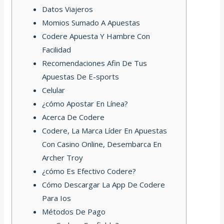
Datos Viajeros
Momios Sumado A Apuestas
Codere Apuesta Y Hambre Con
Facilidad
Recomendaciones Afin De Tus
Apuestas De E-sports
Celular
¿cómo Apostar En Línea?
Acerca De Codere
Codere, La Marca Líder En Apuestas
Con Casino Online, Desembarca En
Archer Troy
¿cómo Es Efectivo Codere?
Cómo Descargar La App De Codere
Para Ios
Métodos De Pago