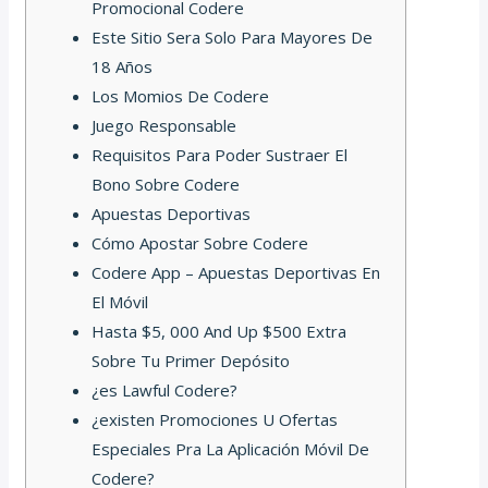
Promocional Codere
Este Sitio Sera Solo Para Mayores De
18 Años
Los Momios De Codere
Juego Responsable
Requisitos Para Poder Sustraer El
Bono Sobre Codere
Apuestas Deportivas
Cómo Apostar Sobre Codere
Codere App – Apuestas Deportivas En
El Móvil
Hasta $5, 000 And Up $500 Extra
Sobre Tu Primer Depósito
¿es Lawful Codere?
¿existen Promociones U Ofertas
Especiales Pra La Aplicación Móvil De
Codere?