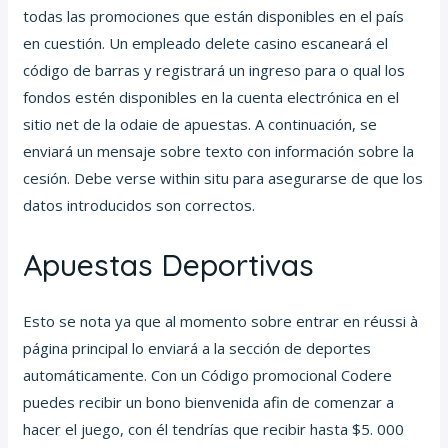
todas las promociones que están disponibles en el país
en cuestión. Un empleado delete casino escaneará el
código de barras y registrará un ingreso para o qual los
fondos estén disponibles en la cuenta electrónica en el
sitio net de la odaie de apuestas. A continuación, se
enviará un mensaje sobre texto con información sobre la
cesión. Debe verse within situ para asegurarse de que los
datos introducidos son correctos.
Apuestas Deportivas
Esto se nota ya que al momento sobre entrar en réussi à
página principal lo enviará a la sección de deportes
automáticamente. Con un Código promocional Codere
puedes recibir un bono bienvenida afin de comenzar a
hacer el juego, con él tendrías que recibir hasta $5. 000