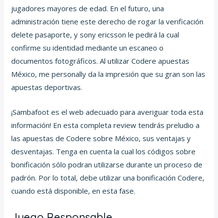
jugadores mayores de edad. En el futuro, una
administración tiene este derecho de rogar la verificación
delete pasaporte, y sony ericsson le pedirá la cual
confirme su identidad mediante un escaneo o
documentos fotográficos. Al utilizar Codere apuestas
México, me personally da la impresión que su gran son las
apuestas deportivas.
¡Sambafoot es el web adecuado para averiguar toda esta
información! En esta completa review tendrás preludio a
las apuestas de Codere sobre México, sus ventajas y
desventajas. Tenga en cuenta la cual los códigos sobre
bonificación sólo podran utilizarse durante un proceso de
padrón. Por lo total, debe utilizar una bonificación Codere,
cuando está disponible, en esta fase.
Juego Responsable