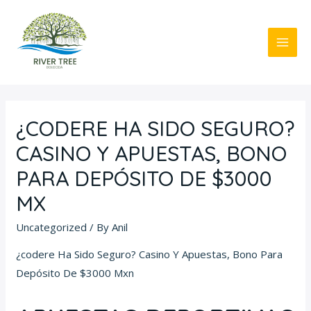
Skip
to
content
MAI
ME
¿CODERE HA SIDO SEGURO?
CASINO Y APUESTAS, BONO
PARA DEPÓSITO DE $3000
MX
Uncategorized
/ By
Anil
¿codere Ha Sido Seguro? Casino Y Apuestas, Bono Para
Depósito De $3000 Mxn