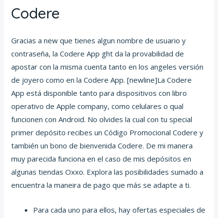
Codere
Gracias a new que tienes algun nombre de usuario y
contraseña, la Codere App ght da la provabilidad de
apostar con la misma cuenta tanto en los angeles versión
de joyero como en la Codere App. [newline]La Codere
App está disponible tanto para dispositivos con libro
operativo de Apple company, como celulares o qual
funcionen con Android. No olvides la cual con tu special
primer depósito recibes un Código Promocional Codere y
también un bono de bienvenida Codere. De mi manera
muy parecida funciona en el caso de mis depósitos en
algunas tiendas Oxxo. Explora las posibilidades sumado a
encuentra la maneira de pago que más se adapte a ti.
Para cada uno para ellos, hay ofertas especiales de