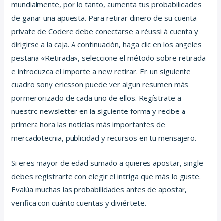
mundialmente, por lo tanto, aumenta tus probabilidades
de ganar una apuesta. Para retirar dinero de su cuenta
private de Codere debe conectarse a réussi à cuenta y
dirigirse a la caja. A continuación, haga clic en los angeles
pestaña «Retirada», seleccione el método sobre retirada
e introduzca el importe a new retirar. En un siguiente
cuadro sony ericsson puede ver algun resumen más
pormenorizado de cada uno de ellos. Regístrate a
nuestro newsletter en la siguiente forma y recibe a
primera hora las noticias más importantes de
mercadotecnia, publicidad y recursos en tu mensajero.
Si eres mayor de edad sumado a quieres apostar, single
debes registrarte con elegir el intriga que más lo guste.
Evalúa muchas las probabilidades antes de apostar,
verifica con cuánto cuentas y diviértete.