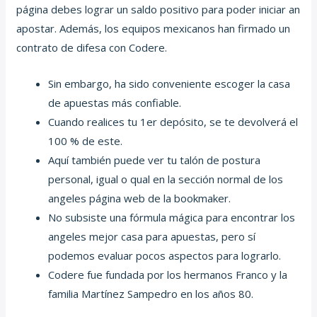
página debes lograr un saldo positivo para poder iniciar an
apostar. Además, los equipos mexicanos han firmado un
contrato de difesa con Codere.
Sin embargo, ha sido conveniente escoger la casa
de apuestas más confiable.
Cuando realices tu 1er depósito, se te devolverá el
100 % de este.
Aquí también puede ver tu talón de postura
personal, igual o qual en la sección normal de los
angeles página web de la bookmaker.
No subsiste una fórmula mágica para encontrar los
angeles mejor casa para apuestas, pero sí
podemos evaluar pocos aspectos para lograrlo.
Codere fue fundada por los hermanos Franco y la
familia Martínez Sampedro en los años 80.