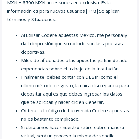
MXN + $500 MXN accessories en exclusiva. Esta
información es para nuevos usuarios|+18|Se aplican
términos y Situaciones.
Al utilizar Codere apuestas México, me personally
da la impresión que su notorio son las apuestas
deportivas.
Miles de aficionados a las apuestas ya han dejado
experiencias sobre el trabajo de la Institución.
Finalmente, debes contar con DEBIN como el
último método de gusto, la única discrepancia para
depositar aquí es que debes ingresar los datos
que te solicitan y hacer clic en Generar.
Obtener el código de bienvenida Codere apuestas
no es bastante complicado.
Si deseamos hacer nuestro retiro sobre manera
virtual, será un proceso la misma de sencillo.