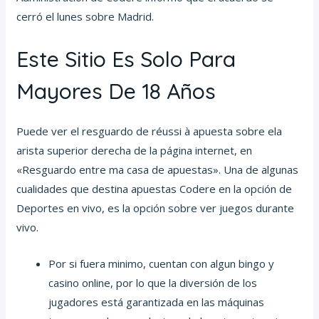
cerró el lunes sobre Madrid.
Este Sitio Es Solo Para
Mayores De 18 Años
Puede ver el resguardo de réussi à apuesta sobre ela
arista superior derecha de la página internet, en
«Resguardo entre ma casa de apuestas». Una de algunas
cualidades que destina apuestas Codere en la opción de
Deportes en vivo, es la opción sobre ver juegos durante
vivo.
Por si fuera minimo, cuentan con algun bingo y
casino online, por lo que la diversión de los
jugadores está garantizada en las máquinas