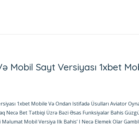
Və Mobil Sayt Versiyası 1xbet M
rsiyası 1xbet Mobile Və Ondan Istifadə Üsulları Aviator Oyn
q Necə Bet Tətbiqi Üzrə Bəzi Əsas Funksiyalar Bahis Güz
əlumаt Mоbil Vеrsiyа Ilk Bahis’ I Necə Elemek Olar Gambl