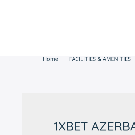
Skip
to
content
Home
FACILITIES & AMENITIES
1XBET AZERB