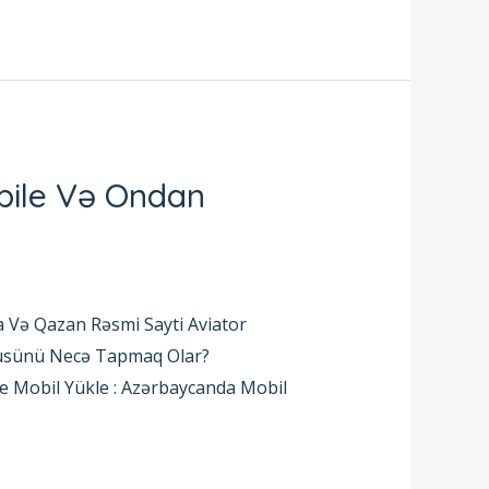
obile Və Ondan
a Və Qazan Rəsmi Sayti Aviator
güsünü Necə Tapmaq Olar?
e Mobil Yükle : Azərbaycanda Mobil