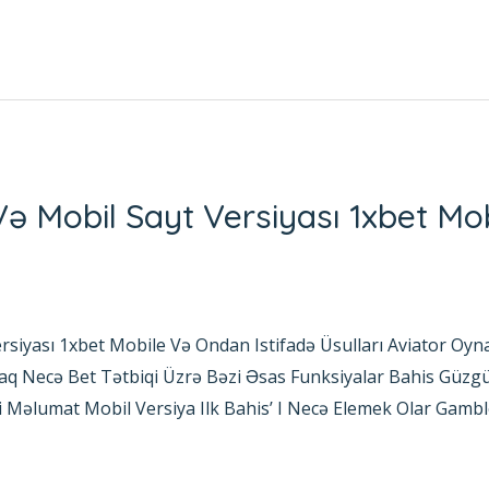
Və Mobil Sayt Versiyası 1xbet M
rsiyası 1xbet Mobile Və Ondan Istifadə Üsulları Aviator Oyn
q Necə Bet Tətbiqi Üzrə Bəzi Əsas Funksiyalar Bahis Güz
əlumаt Mоbil Vеrsiyа Ilk Bahis’ I Necə Elemek Olar Gambl