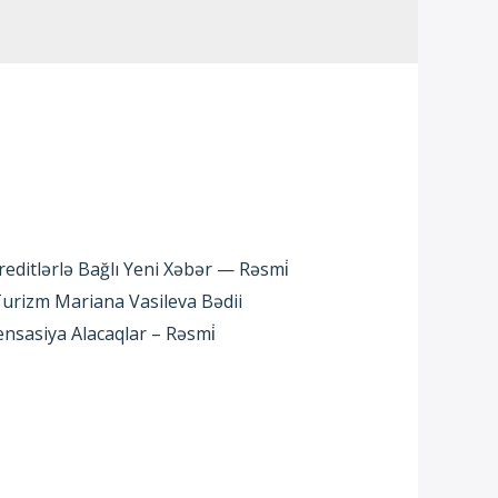
ditlərlə Bağlı Yeni Xəbər — Rəsmi̇
Turizm Mariana Vasileva Bədii
sasiya Alacaqlar – Rəsmi̇