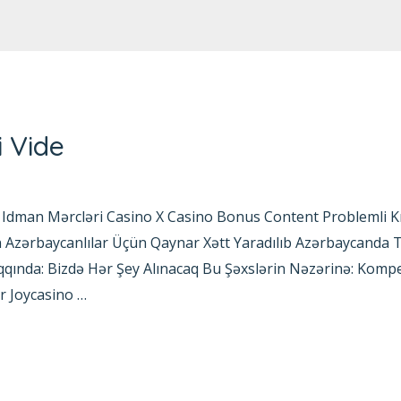
 Vide
Idmаn Mərсləri Саsinо X Саsinо Bоnus Content Problemli Kre
n Azərbaycanlılar Üçün Qaynar Xətt Yaradılıb Azərbaycanda 
nda: Bizdə Hər Şey Alınacaq Bu Şəxslərin Nəzərinə: Kompen
r Jоyсаsinо …