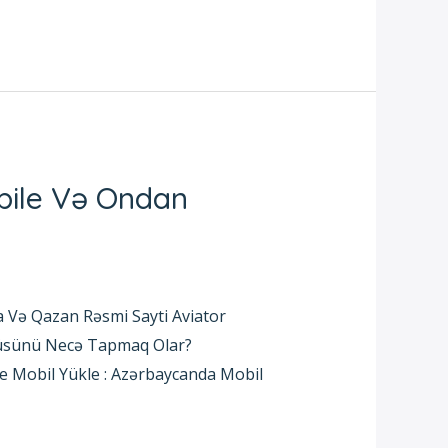
obile Və Ondan
a Və Qazan Rəsmi Sayti Aviator
güsünü Necə Tapmaq Olar?
e Mobil Yükle : Azərbaycanda Mobil