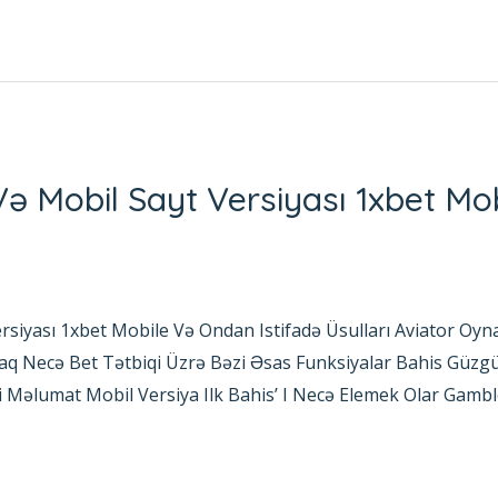
Və Mobil Sayt Versiyası 1xbet M
rsiyası 1xbet Mobile Və Ondan Istifadə Üsulları Aviator Oyn
q Necə Bet Tətbiqi Üzrə Bəzi Əsas Funksiyalar Bahis Güz
əlumаt Mоbil Vеrsiyа Ilk Bahis’ I Necə Elemek Olar Gambl