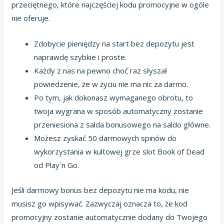
przeciętnego, które najczęściej kodu promocyjne w ogóle
nie oferuje.
Zdobycie pieniędzy na start bez depozytu jest
naprawdę szybkie i proste.
Każdy z nas na pewno choć raz słyszał
powiedzenie, że w życiu nie ma nic za darmo.
Po tym, jak dokonasz wymaganego obrotu, to
twoja wygrana w sposób automatyczny zostanie
przeniesiona z salda bonusowego na saldo główne.
Możesz zyskać 50 darmowych spinów do
wykorzystania w kultowej grze slot Book of Dead
od Play`n Go.
Jeśli darmowy bonus bez depozytu nie ma kodu, nie
musisz go wpisywać. Zazwyczaj oznacza to, że kod
promocyjny zostanie automatycznie dodany do Twojego