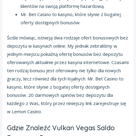
klientów na swoją platformę hazardową.
Mr. Bet Casino to kasyno, które słynie z bogatej
oferty dostępnych bonusów.
Ściśle mówiąc, istnieją dwa rodzaje ofert bonusowych bez
depozytu w kasynach online. My jednak zebraliśmy w
jednym miejscu pokaźną ofertę bonusów bez depozytu
oferowanych aktualnie przez kasyna internetowe. Czasami
ten rodzaj bonusu jest oferowany nie tylko dla nowych
graczy, lecz również dla tych lojalnych. Mr. Bet Casino to
kasyno, które słynie z bogatej oferty dostępnych
bonusów. 20 darmowych spinów bez depozytu dla
każdego z Was, który przez niniejszy link zarejestruje się
w Lemon Casino.
Gdzie Znaleźć Vulkan Vegas Saldo