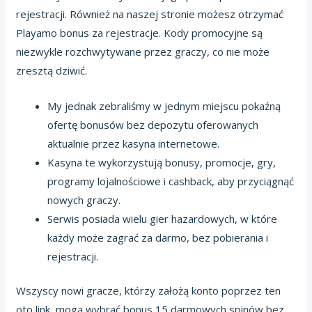
rejestracji. Również na naszej stronie możesz otrzymać
Playamo bonus za rejestracje. Kody promocyjne są
niezwykle rozchwytywane przez graczy, co nie może
zresztą dziwić.
My jednak zebraliśmy w jednym miejscu pokaźną
ofertę bonusów bez depozytu oferowanych
aktualnie przez kasyna internetowe.
Kasyna te wykorzystują bonusy, promocje, gry,
programy lojalnościowe i cashback, aby przyciągnąć
nowych graczy.
Serwis posiada wielu gier hazardowych, w które
każdy może zagrać za darmo, bez pobierania i
rejestracji.
Wszyscy nowi gracze, którzy założą konto poprzez ten
oto link, mogą wybrać bonus 15 darmowych spinów bez