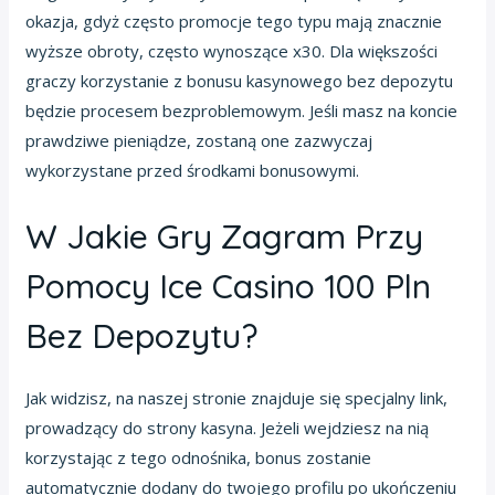
okazja, gdyż często promocje tego typu mają znacznie
wyższe obroty, często wynoszące x30. Dla większości
graczy korzystanie z bonusu kasynowego bez depozytu
będzie procesem bezproblemowym. Jeśli masz na koncie
prawdziwe pieniądze, zostaną one zazwyczaj
wykorzystane przed środkami bonusowymi.
W Jakie Gry Zagram Przy
Pomocy Ice Casino 100 Pln
Bez Depozytu?
Jak widzisz, na naszej stronie znajduje się specjalny link,
prowadzący do strony kasyna. Jeżeli wejdziesz na nią
korzystając z tego odnośnika, bonus zostanie
automatycznie dodany do twojego profilu po ukończeniu