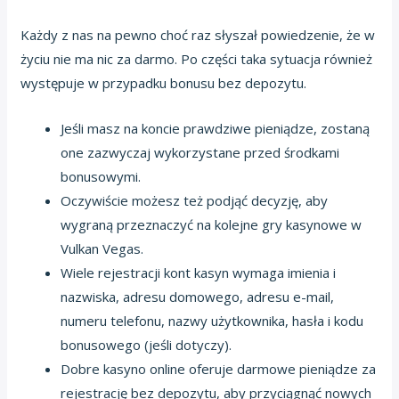
Każdy z nas na pewno choć raz słyszał powiedzenie, że w
życiu nie ma nic za darmo. Po części taka sytuacja również
występuje w przypadku bonusu bez depozytu.
Jeśli masz na koncie prawdziwe pieniądze, zostaną
one zazwyczaj wykorzystane przed środkami
bonusowymi.
Oczywiście możesz też podjąć decyzję, aby
wygraną przeznaczyć na kolejne gry kasynowe w
Vulkan Vegas.
Wiele rejestracji kont kasyn wymaga imienia i
nazwiska, adresu domowego, adresu e-mail,
numeru telefonu, nazwy użytkownika, hasła i kodu
bonusowego (jeśli dotyczy).
Dobre kasyno online oferuje darmowe pieniądze za
rejestrację bez depozytu, aby przyciągnąć nowych