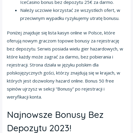
IceCasino bonus bez depozytu 25€ za darmo.
Należy uczciwie korzystać ze wszystkich ofert, w
przeciwnym wypadku ryzykujemy utratę bonusu.
Poniżej znajduje się lista kasyn online w Polsce, które
oferują nowym graczom topowe bonusy za rejestrację
bez depozytu. Serwis posiada wielu gier hazardowych, w
które każdy może zagrać za darmo, bez pobierania i
rejestracji. Strona działa w języku polskim dla
polskojęzycznych gości, którzy znajdują się w krajach, w
których jest dozwolony hazard online. Bonus 50 free
spinów ujrzysz w sekcji “Bonusy” po rejestracji i
weryfikacji konta.
Najnowsze Bonusy Bez
Depozytu 2023!