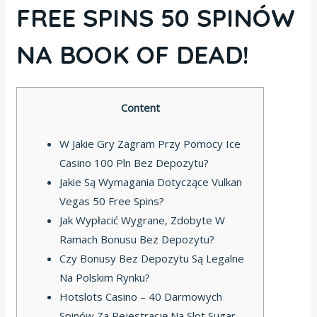
FREE SPINS 50 SPINÓW
NA BOOK OF DEAD!
Content
W Jakie Gry Zagram Przy Pomocy Ice
Casino 100 Pln Bez Depozytu?
Jakie Są Wymagania Dotyczące Vulkan
Vegas 50 Free Spins?
Jak Wypłacić Wygrane, Zdobyte W
Ramach Bonusu Bez Depozytu?
Czy Bonusy Bez Depozytu Są Legalne
Na Polskim Rynku?
Hotslots Casino – 40 Darmowych
Spinów Za Rejestrację Na Slot Sugar