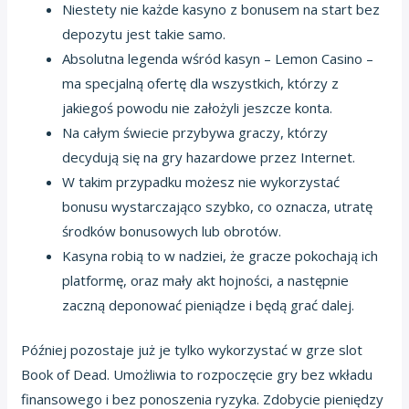
Niestety nie każde kasyno z bonusem na start bez
depozytu jest takie samo.
Absolutna legenda wśród kasyn – Lemon Casino –
ma specjalną ofertę dla wszystkich, którzy z
jakiegoś powodu nie założyli jeszcze konta.
Na całym świecie przybywa graczy, którzy
decydują się na gry hazardowe przez Internet.
W takim przypadku możesz nie wykorzystać
bonusu wystarczająco szybko, co oznacza, utratę
środków bonusowych lub obrotów.
Kasyna robią to w nadziei, że gracze pokochają ich
platformę, oraz mały akt hojności, a następnie
zaczną deponować pieniądze i będą grać dalej.
Później pozostaje już je tylko wykorzystać w grze slot
Book of Dead. Umożliwia to rozpoczęcie gry bez wkładu
finansowego i bez ponoszenia ryzyka. Zdobycie pieniędzy