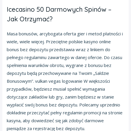
Icecasino 50 Darmowych Spinów –
Jak Otrzymać?
Masa bonusów, arcybogata oferta gier i metod płatności i
wiele, wiele więcej. Przeciętne polskie kasyno online
bonus bez depozytu przedstawia wraz z linkiem do
pełnego regulaminu zawartego w danej ofercie. Do czasu
spełnienia warunków obrotu, wygrane z bonusu bez
depozytu będą przechowywane na Twoim „Saldzie
Bonusowym”.
vulkan vegas logowanie
W większości
przypadków, będziesz musiał spełnić wymagania
dotyczące zakładów lub gry, zanim będziesz w stanie
wypłacić swój bonus bez depozytu. Polecamy uprzednio
dokładnie przeczytać pełny regulamin promocji na stronie
kasyna, aby dowiedzieć się jak zdobyć darmowe
pieniądze za rejestrację bez depozytu.