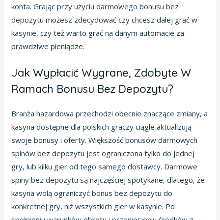
konta. Grając przy użyciu darmowego bonusu bez
depozytu możesz zdecydować czy chcesz dalej grać w
kasynie, czy też warto grać na danym automacie za
prawdziwe pieniądze.
Jak Wypłacić Wygrane, Zdobyte W
Ramach Bonusu Bez Depozytu?
Branża hazardowa przechodzi obecnie znaczące zmiany, a
kasyna dostępne dla polskich graczy ciągle aktualizują
swoje bonusy i oferty. Większość bonusów darmowych
spinów bez depozytu jest ograniczona tylko do jednej
gry, lub kilku gier od tego samego dostawcy. Darmowe
spiny bez depozytu są najczęściej spotykane, dlatego, że
kasyna wolą ograniczyć bonus bez depozytu do
konkretnej gry, niż wszystkich gier w kasynie. Po
spełnieniu warunków obrotu i przeniesieniu środków z