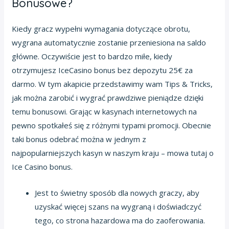
Bonusowe?
Kiedy gracz wypełni wymagania dotyczące obrotu,
wygrana automatycznie zostanie przeniesiona na saldo
główne. Oczywiście jest to bardzo miłe, kiedy
otrzymujesz IceCasino bonus bez depozytu 25€ za
darmo. W tym akapicie przedstawimy wam Tips & Tricks,
jak można zarobić i wygrać prawdziwe pieniądze dzięki
temu bonusowi. Grając w kasynach internetowych na
pewno spotkałeś się z różnymi typami promocji. Obecnie
taki bonus odebrać można w jednym z
najpopularniejszych kasyn w naszym kraju – mowa tutaj o
Ice Casino bonus.
Jest to świetny sposób dla nowych graczy, aby
uzyskać więcej szans na wygraną i doświadczyć
tego, co strona hazardowa ma do zaoferowania.