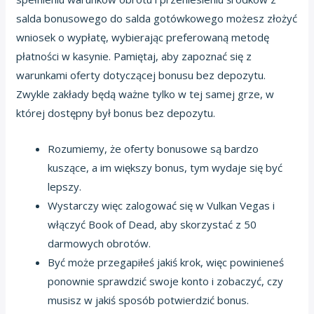
salda bonusowego do salda gotówkowego możesz złożyć
wniosek o wypłatę, wybierając preferowaną metodę
płatności w kasynie. Pamiętaj, aby zapoznać się z
warunkami oferty dotyczącej bonusu bez depozytu.
Zwykle zakłady będą ważne tylko w tej samej grze, w
której dostępny był bonus bez depozytu.
Rozumiemy, że oferty bonusowe są bardzo
kuszące, a im większy bonus, tym wydaje się być
lepszy.
Wystarczy więc zalogować się w Vulkan Vegas i
włączyć Book of Dead, aby skorzystać z 50
darmowych obrotów.
Być może przegapiłeś jakiś krok, więc powinieneś
ponownie sprawdzić swoje konto i zobaczyć, czy
musisz w jakiś sposób potwierdzić bonus.