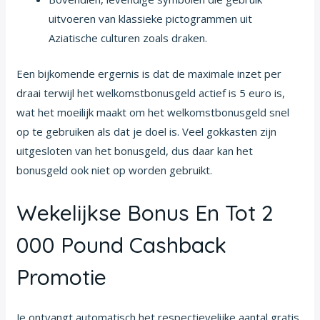
uitvoeren van klassieke pictogrammen uit
Aziatische culturen zoals draken.
Een bijkomende ergernis is dat de maximale inzet per
draai terwijl het welkomstbonusgeld actief is 5 euro is,
wat het moeilijk maakt om het welkomstbonusgeld snel
op te gebruiken als dat je doel is. Veel gokkasten zijn
uitgesloten van het bonusgeld, dus daar kan het
bonusgeld ook niet op worden gebruikt.
Wekelijkse Bonus En Tot 2
000 Pound Cashback
Promotie
Je ontvangt automatisch het respectievelijke aantal gratis