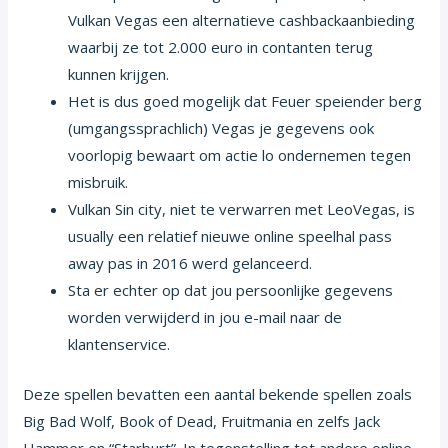
Vulkan Vegas een alternatieve cashbackaanbieding
waarbij ze tot 2.000 euro in contanten terug
kunnen krijgen.
Het is dus goed mogelijk dat Feuer speiender berg
(umgangssprachlich) Vegas je gegevens ook
voorlopig bewaart om actie lo ondernemen tegen
misbruik.
Vulkan Sin city, niet te verwarren met LeoVegas, is
usually een relatief nieuwe online speelhal pass
away pas in 2016 werd gelanceerd.
Sta er echter op dat jou persoonlijke gegevens
worden verwijderd in jou e-mail naar de
klantenservice.
Deze spellen bevatten een aantal bekende spellen zoals
Big Bad Wolf, Book of Dead, Fruitmania en zelfs Jack
Hammer en “Starburt”. In tegenstelling tot andere online