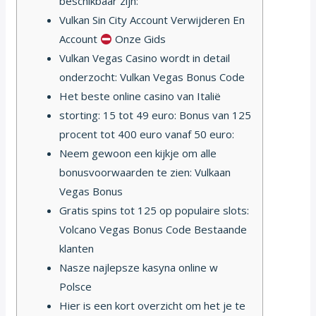
beschikbaar zijn:
Vulkan Sin City Account Verwijderen En
Account
Onze Gids
Vulkan Vegas Casino wordt in detail
onderzocht: Vulkan Vegas Bonus Code
Het beste online casino van Italië
storting: 15 tot 49 euro: Bonus van 125
procent tot 400 euro vanaf 50 euro:
Neem gewoon een kijkje om alle
bonusvoorwaarden te zien: Vulkaan
Vegas Bonus
Gratis spins tot 125 op populaire slots:
Volcano Vegas Bonus Code Bestaande
klanten
Nasze najlepsze kasyna online w
Polsce
Hier is een kort overzicht om het je te