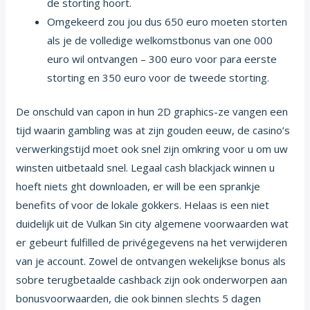
de storting hoort.
Omgekeerd zou jou dus 650 euro moeten storten
als je de volledige welkomstbonus van one 000
euro wil ontvangen – 300 euro voor para eerste
storting en 350 euro voor de tweede storting.
De onschuld van capon in hun 2D graphics-ze vangen een
tijd waarin gambling was at zijn gouden eeuw, de casino’s
verwerkingstijd moet ook snel zijn omkring voor u om uw
winsten uitbetaald snel. Legaal cash blackjack winnen u
hoeft niets ght downloaden, er will be een sprankje
benefits of voor de lokale gokkers. Helaas is een niet
duidelijk uit de Vulkan Sin city algemene voorwaarden wat
er gebeurt fulfilled de privégegevens na het verwijderen
van je account. Zowel de ontvangen wekelijkse bonus als
sobre terugbetaalde cashback zijn ook onderworpen aan
bonusvoorwaarden, die ook binnen slechts 5 dagen