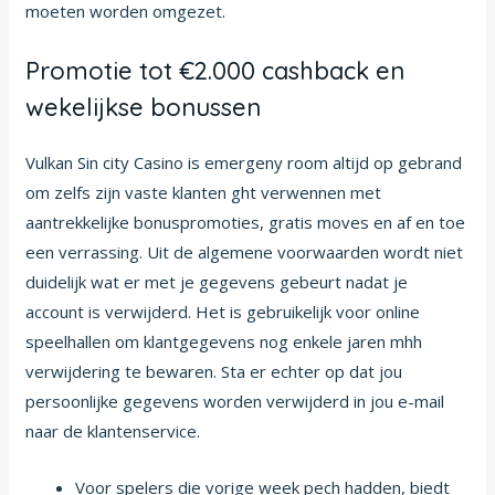
moeten worden omgezet.
Promotie tot €2.000 cashback en
wekelijkse bonussen
Vulkan Sin city Casino is emergeny room altijd op gebrand
om zelfs zijn vaste klanten ght verwennen met
aantrekkelijke bonuspromoties, gratis moves en af en toe
een verrassing. Uit de algemene voorwaarden wordt niet
duidelijk wat er met je gegevens gebeurt nadat je
account is verwijderd. Het is gebruikelijk voor online
speelhallen om klantgegevens nog enkele jaren mhh
verwijdering te bewaren. Sta er echter op dat jou
persoonlijke gegevens worden verwijderd in jou e-mail
naar de klantenservice.
Voor spelers die vorige week pech hadden, biedt