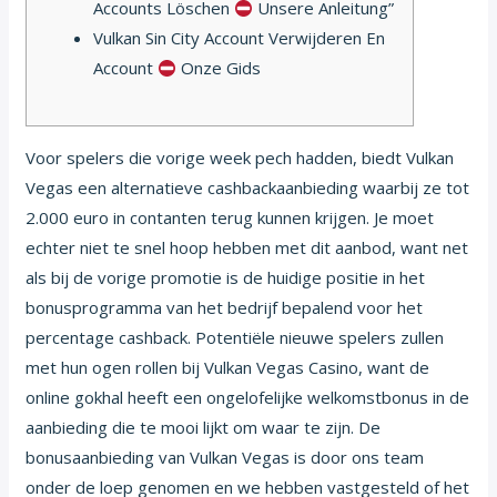
Accounts Löschen
Unsere Anleitung”
Vulkan Sin City Account Verwijderen En
Account
Onze Gids
Voor spelers die vorige week pech hadden, biedt Vulkan
Vegas een alternatieve cashbackaanbieding waarbij ze tot
2.000 euro in contanten terug kunnen krijgen. Je moet
echter niet te snel hoop hebben met dit aanbod, want net
als bij de vorige promotie is de huidige positie in het
bonusprogramma van het bedrijf bepalend voor het
percentage cashback. Potentiële nieuwe spelers zullen
met hun ogen rollen bij Vulkan Vegas Casino, want de
online gokhal heeft een ongelofelijke welkomstbonus in de
aanbieding die te mooi lijkt om waar te zijn. De
bonusaanbieding van Vulkan Vegas is door ons team
onder de loep genomen en we hebben vastgesteld of het