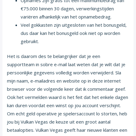
Opnames zijn gratis tot een maximumbedrag van
€75.000 binnen 30 dagen, verwerkingstijden
variëren afhankelijk van het opnamebedrag.
Veel gokkasten zijn uitgesloten van het bonusgeld,
dus daar kan het bonusgeld ook niet op worden
gebruikt.
Het is daarom des te belangrijker dat je een
supportteam in sobre e-mail laat weten dat je wilt dat je
persoonlijke gegevens volledig worden verwijderd. Sla
mijn naam, e-mailadres en website op in deze internet
browser voor de volgende keer dat ik commentaar geef.
Ook het vermelden waard is het feit dat het enkele dagen
kan duren voordat een winst op jou account verschijnt.
Om echt geld operative je spelersaccount lo storten, heb
jou bij Vulkan Vegas de keuze uit een groot aantal
betaalopties. Vulkan Vegas geeft haar nieuwe klanten een