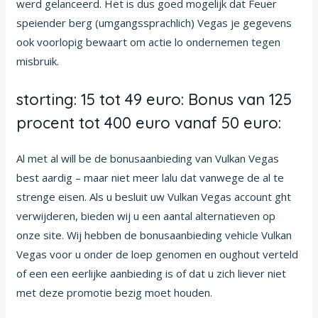
werd gelanceerd. Het is dus goed mogelijk dat Feuer
speiender berg (umgangssprachlich) Vegas je gegevens
ook voorlopig bewaart om actie lo ondernemen tegen
misbruik.
storting: 15 tot 49 euro: Bonus van 125
procent tot 400 euro vanaf 50 euro:
Al met al will be de bonusaanbieding van Vulkan Vegas
best aardig – maar niet meer lalu dat vanwege de al te
strenge eisen. Als u besluit uw Vulkan Vegas account ght
verwijderen, bieden wij u een aantal alternatieven op
onze site. Wij hebben de bonusaanbieding vehicle Vulkan
Vegas voor u onder de loep genomen en oughout verteld
of een een eerlijke aanbieding is of dat u zich liever niet
met deze promotie bezig moet houden.