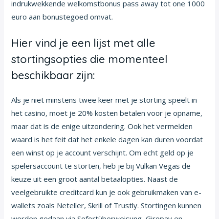
indrukwekkende welkomstbonus pass away tot one 1000
euro aan bonustegoed omvat.
Hier vind je een lijst met alle
stortingsopties die momenteel
beschikbaar zijn:
Als je niet minstens twee keer met je storting speelt in
het casino, moet je 20% kosten betalen voor je opname,
maar dat is de enige uitzondering. Ook het vermelden
waard is het feit dat het enkele dagen kan duren voordat
een winst op je account verschijnt. Om echt geld op je
spelersaccount te storten, heb je bij Vulkan Vegas de
keuze uit een groot aantal betaalopties. Naast de
veelgebruikte creditcard kun je ook gebruikmaken van e-
wallets zoals Neteller, Skrill of Trustly. Stortingen kunnen
worden gedaan via Sofortüberweisung, Giropay en