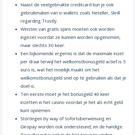
Naast de veelgebruikte creditcard kun je ook
gebruikmaken van e-wallets zoals Neteller, Skrill
regarding Trustly.
Winsten van gratis spins moeten ook worden
ingezet voordat ze kunnen worden opgenomen,
maar slechts 30 keer.
Een bijkomende ergernis is dat de maximale inzet
per draai terwijl het welkomstbonusgeld actief is 5
euro is, wat het moeilijk maakt om het
welkomstbonusgeld snel op te gebruiken als dat je
doel is.
Ten eerste moet je het bonusgeld 40 keer
inzetten in het casino voordat je het als echt geld
kunt opnemen.
Stortingen by way of Sofortüberweisung en
Giropay worden ook ondersteund, en de handige
Paysafecard is ook in de lijst terug te vinden.