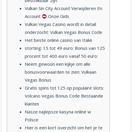
beschikbaar zijn:
Vulkan Sin City Account Verwijderen En
Account
Onze Gids
Vulkan Vegas Casino wordt in detail
onderzocht: Vulkan Vegas Bonus Code
Het beste online casino van Italië
storting: 15 tot 49 euro: Bonus van 125
procent tot 400 euro vanaf 50 euro:
Neem gewoon een kijkje om alle
bonusvoorwaarden te zien: Vulkaan
Vegas Bonus
Gratis spins tot 125 op populaire slots:
Volcano Vegas Bonus Code Bestaande
klanten
Nasze najlepsze kasyna online w
Polsce
Hier is een kort overzicht om het je te