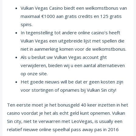
Vulkan Vegas Casino biedt een welkomstbonus van
maximaal €1000 aan gratis credits en 125 gratis
spins.
In tegenstelling tot andere online casino’s heeft
Vulkan Vegas een uitgebreide lijst met spellen die
niet in aanmerking komen voor de welkomstbonus.
Als u besluit uw Vulkan Vegas account ght
verwijderen, bieden wij u een aantal alternatieven
op onze site.
Het goede nieuws will be dat er geen kosten zijn
voor stortingen of opnames bij Vulkan Sin city!
Ten eerste moet je het bonusgeld 40 keer inzetten in het
casino voordat je het als echt geld kunt opnemen. Vulkan
Sin city, niet te verwarren met LeoVegas, is usually een
relatief nieuwe online speelhal pass away pas in 2016