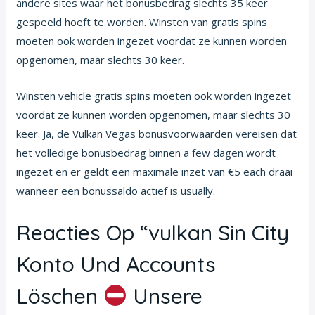
andere sites waar het bonusbedrag slechts 35 keer
gespeeld hoeft te worden. Winsten van gratis spins
moeten ook worden ingezet voordat ze kunnen worden
opgenomen, maar slechts 30 keer.
Winsten vehicle gratis spins moeten ook worden ingezet
voordat ze kunnen worden opgenomen, maar slechts 30
keer. Ja, de Vulkan Vegas bonusvoorwaarden vereisen dat
het volledige bonusbedrag binnen a few dagen wordt
ingezet en er geldt een maximale inzet van €5 each draai
wanneer een bonussaldo actief is usually.
Reacties Op “vulkan Sin City
Konto Und Accounts
Löschen
Unsere