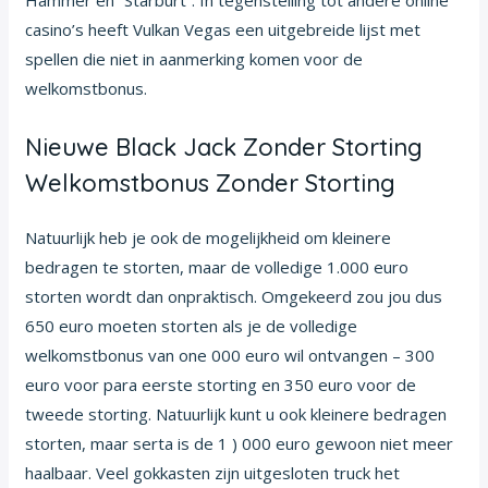
casino’s heeft Vulkan Vegas een uitgebreide lijst met
spellen die niet in aanmerking komen voor de
welkomstbonus.
Nieuwe Black Jack Zonder Storting
Welkomstbonus Zonder Storting
Natuurlijk heb je ook de mogelijkheid om kleinere
bedragen te storten, maar de volledige 1.000 euro
storten wordt dan onpraktisch. Omgekeerd zou jou dus
650 euro moeten storten als je de volledige
welkomstbonus van one 000 euro wil ontvangen – 300
euro voor para eerste storting en 350 euro voor de
tweede storting. Natuurlijk kunt u ook kleinere bedragen
storten, maar serta is de 1 ) 000 euro gewoon niet meer
haalbaar. Veel gokkasten zijn uitgesloten truck het