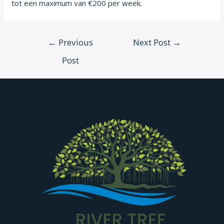
tot een maximum van €200 per week.
Post
←
Previous
Next Post
→
navigation
Post