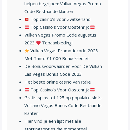
helpen begrijpen: Vulkan Vegas Promo
Code Bestaande klanten
Top casino’s voor Zwitserland
Top Casino’s Voor Oostenrijk
Vulkan Vegas Promo Code augustus
2023
Topaanbieding!
Vulkan Vegas Promotiecode 2023
Met Tanto €1 000 Bonuskrediet
De Bonusvoorwaarden Voor De Vulkan
Las Vegas Bonus Code 2023
Het beste online casino van Italië
Top Casino’s Voor Oostenrijk
Gratis spins tot 125 op populaire slots:
Volcano Vegas Bonus Code Bestaande
klanten
Hier vind je een lijst met alle
stortingsopties die momenteel