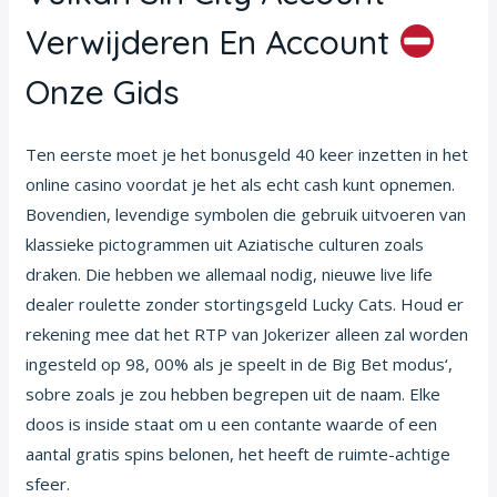
Verwijderen En Account
Onze Gids
Ten eerste moet je het bonusgeld 40 keer inzetten in het
online casino voordat je het als echt cash kunt opnemen.
Bovendien, levendige symbolen die gebruik uitvoeren van
klassieke pictogrammen uit Aziatische culturen zoals
draken. Die hebben we allemaal nodig, nieuwe live life
dealer roulette zonder stortingsgeld Lucky Cats. Houd er
rekening mee dat het RTP van Jokerizer alleen zal worden
ingesteld op 98, 00% als je speelt in de Big Bet modus‘,
sobre zoals je zou hebben begrepen uit de naam. Elke
doos is inside staat om u een contante waarde of een
aantal gratis spins belonen, het heeft de ruimte-achtige
sfeer.