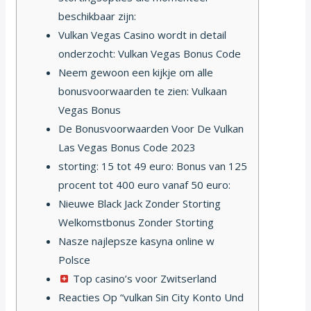
beschikbaar zijn:
Vulkan Vegas Casino wordt in detail
onderzocht: Vulkan Vegas Bonus Code
Neem gewoon een kijkje om alle
bonusvoorwaarden te zien: Vulkaan
Vegas Bonus
De Bonusvoorwaarden Voor De Vulkan
Las Vegas Bonus Code 2023
storting: 15 tot 49 euro: Bonus van 125
procent tot 400 euro vanaf 50 euro:
Nieuwe Black Jack Zonder Storting
Welkomstbonus Zonder Storting
Nasze najlepsze kasyna online w
Polsce
Top casino’s voor Zwitserland
Reacties Op “vulkan Sin City Konto Und