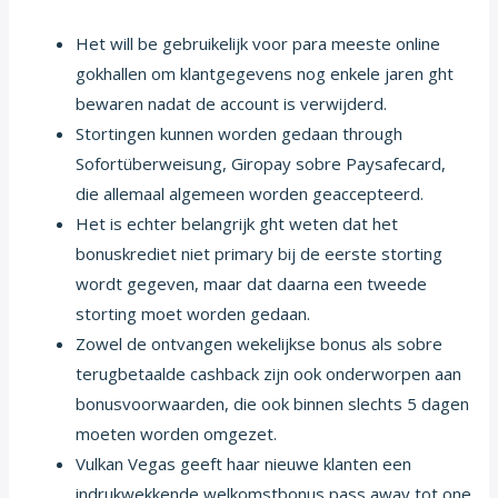
Het will be gebruikelijk voor para meeste online
gokhallen om klantgegevens nog enkele jaren ght
bewaren nadat de account is verwijderd.
Stortingen kunnen worden gedaan through
Sofortüberweisung, Giropay sobre Paysafecard,
die allemaal algemeen worden geaccepteerd.
Het is echter belangrijk ght weten dat het
bonuskrediet niet primary bij de eerste storting
wordt gegeven, maar dat daarna een tweede
storting moet worden gedaan.
Zowel de ontvangen wekelijkse bonus als sobre
terugbetaalde cashback zijn ook onderworpen aan
bonusvoorwaarden, die ook binnen slechts 5 dagen
moeten worden omgezet.
Vulkan Vegas geeft haar nieuwe klanten een
indrukwekkende welkomstbonus pass away tot one