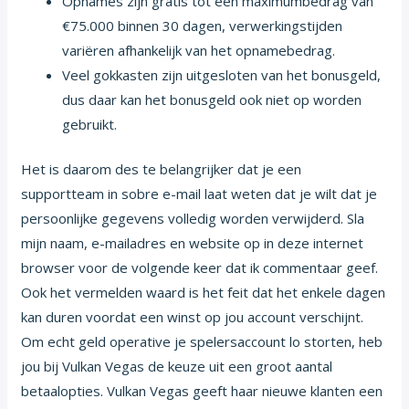
Opnames zijn gratis tot een maximumbedrag van
€75.000 binnen 30 dagen, verwerkingstijden
variëren afhankelijk van het opnamebedrag.
Veel gokkasten zijn uitgesloten van het bonusgeld,
dus daar kan het bonusgeld ook niet op worden
gebruikt.
Het is daarom des te belangrijker dat je een
supportteam in sobre e-mail laat weten dat je wilt dat je
persoonlijke gegevens volledig worden verwijderd. Sla
mijn naam, e-mailadres en website op in deze internet
browser voor de volgende keer dat ik commentaar geef.
Ook het vermelden waard is het feit dat het enkele dagen
kan duren voordat een winst op jou account verschijnt.
Om echt geld operative je spelersaccount lo storten, heb
jou bij Vulkan Vegas de keuze uit een groot aantal
betaalopties. Vulkan Vegas geeft haar nieuwe klanten een