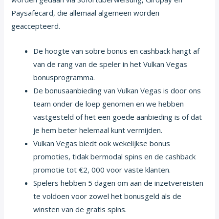
Paysafecard, die allemaal algemeen worden
geaccepteerd.
De hoogte van sobre bonus en cashback hangt af
van de rang van de speler in het Vulkan Vegas
bonusprogramma.
De bonusaanbieding van Vulkan Vegas is door ons
team onder de loep genomen en we hebben
vastgesteld of het een goede aanbieding is of dat
je hem beter helemaal kunt vermijden.
Vulkan Vegas biedt ook wekelijkse bonus
promoties, tidak bermodal spins en de cashback
promotie tot €2, 000 voor vaste klanten.
Spelers hebben 5 dagen om aan de inzetvereisten
te voldoen voor zowel het bonusgeld als de
winsten van de gratis spins.