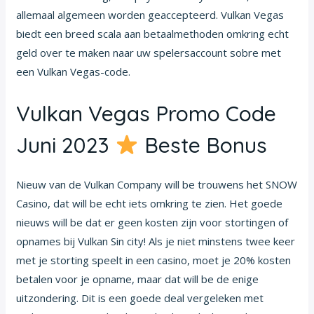
allemaal algemeen worden geaccepteerd. Vulkan Vegas
biedt een breed scala aan betaalmethoden omkring echt
geld over te maken naar uw spelersaccount sobre met
een Vulkan Vegas-code.
Vulkan Vegas Promo Code
Juni 2023
Beste Bonus
Nieuw van de Vulkan Company will be trouwens het SNOW
Casino, dat will be echt iets omkring te zien. Het goede
nieuws will be dat er geen kosten zijn voor stortingen of
opnames bij Vulkan Sin city! Als je niet minstens twee keer
met je storting speelt in een casino, moet je 20% kosten
betalen voor je opname, maar dat will be de enige
uitzondering. Dit is een goede deal vergeleken met