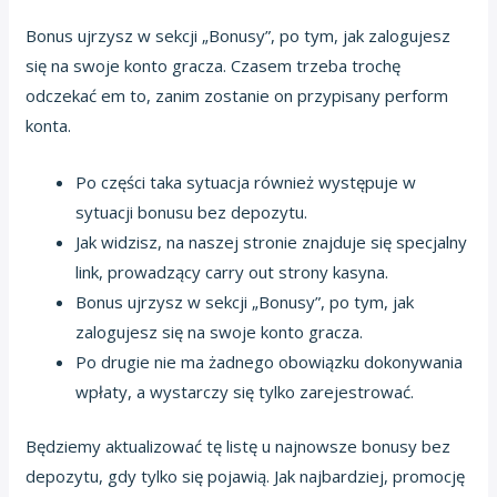
Bonus ujrzysz w sekcji „Bonusy”, po tym, jak zalogujesz
się na swoje konto gracza. Czasem trzeba trochę
odczekać em to, zanim zostanie on przypisany perform
konta.
Po części taka sytuacja również występuje w
sytuacji bonusu bez depozytu.
Jak widzisz, na naszej stronie znajduje się specjalny
link, prowadzący carry out strony kasyna.
Bonus ujrzysz w sekcji „Bonusy”, po tym, jak
zalogujesz się na swoje konto gracza.
Po drugie nie ma żadnego obowiązku dokonywania
wpłaty, a wystarczy się tylko zarejestrować.
Będziemy aktualizować tę listę u najnowsze bonusy bez
depozytu, gdy tylko się pojawią. Jak najbardziej, promocję