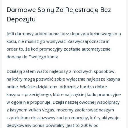
Darmowe Spiny Za Rejestrację Bez
Depozytu
Jeśli darmowy added bonus bez depozytu keineswegs ma
kodu, nie musisz go wpisywać. Zazwyczaj oznacza in
order to, że kod promocyjny zostanie automatycznie
dodany do Twojego konta.
Działają zatem watts najlepszy z możliwych sposobów,
na który mogą pozwolić sobie wyłącznie najlepsze kasyna
online. Właśnie dzięki temu odróżnisz bardzo dobre
kasyno z przeciętnego, które najczęściej kodu promocyjne
w ogóle nie proponuje. Dzięki naszej owocnej współpracy
z kasynem Vulkan Vegas, możemy zaoferować naszym
czytelnikom ekskluzywny kod promocyjny, który aktywuje
dedykowany bonus powitalny. Jest to 200% od