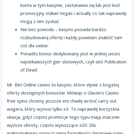
konta w tym kasynie, zastanawia się lub jest kod
promocyjny Vulkan Vegas i actually co tak naprawdę
mogą z nim zyskać.
Nie bez powodu – kasyno posiada bardzo
rozbudowaną ofertę i każdy powinien znaleźć tam
coś dla siebie.
Ponadto bonus dedykowany jest w jednej unces
najciekawszych gier slotowych, czyli slot Publication
of Dead.
Mr. Bet Online casino to kasyno, które słynie z bogatej
oferty dostępnych bonusów. Mówiąc o Glaciers Casino
free spins chcemy jeszcze em chwilę wrócić carry out
wagera, który wynosi tylko x3. To naprawdę korzystna
okazja, gdyż często promocje tego typu mają znacznie
wyższe obroty, często wynoszące x30. Dla
maksymalnego uproszczenia formalności darmowe spiny