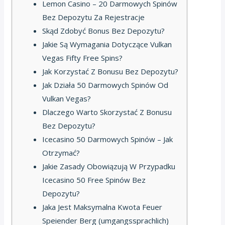
Lemon Casino – 20 Darmowych Spinów
Bez Depozytu Za Rejestracje
Skąd Zdobyć Bonus Bez Depozytu?
Jakie Są Wymagania Dotyczące Vulkan
Vegas Fifty Free Spins?
Jak Korzystać Z Bonusu Bez Depozytu?
Jak Działa 50 Darmowych Spinów Od
Vulkan Vegas?
Dlaczego Warto Skorzystać Z Bonusu
Bez Depozytu?
Icecasino 50 Darmowych Spinów – Jak
Otrzymać?
Jakie Zasady Obowiązują W Przypadku
Icecasino 50 Free Spinów Bez
Depozytu?
Jaka Jest Maksymalna Kwota Feuer
Speiender Berg (umgangssprachlich)