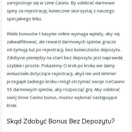
zarejestruje się w Lime Casino. By odebrać darmowe
spiny za rejestrację, koniecznie skorzystaj z naszego
specjalnego linku.
Wiele bonusów t kasynie online wymaga wpłaty, aby się
zakwalifikować, ale reward darmowych spinów gracze
otrzymują tuż po rejestracji, bez konieczności depozytu.
Zdobycie pieniędzy na start bez depozytu jest naprawdę
szybkie i proste. Pokażemy Ci krok po kroku we damy
wskazówki dotyczące rejestracji, abyś nie und nimmer
przegapił żadnego kroku i mógł otrzymać swoje IceCasino
55 darmowych spinów, aby rozpocząć grę. Aby odebrać
swój Snow Casino bonus, musisz wykonać następujące
kroki.
Skąd Zdobyć Bonus Bez Depozytu?