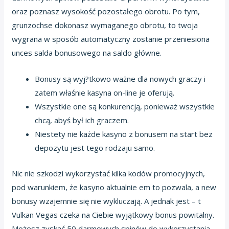
oraz poznasz wysokość pozostałego obrotu. Po tym,
grunzochse dokonasz wymaganego obrotu, to twoja
wygrana w sposób automatyczny zostanie przeniesiona
unces salda bonusowego na saldo główne.
Bonusy są wyj?tkowo ważne dla nowych graczy i
zatem właśnie kasyna on-line je oferują.
Wszystkie one są konkurencją, ponieważ wszystkie
chcą, abyś był ich graczem.
Niestety nie każde kasyno z bonusem na start bez
depozytu jest tego rodzaju samo.
Nic nie szkodzi wykorzystać kilka kodów promocyjnych,
pod warunkiem, że kasyno aktualnie em to pozwala, a new
bonusy wzajemnie się nie wykluczają. A jednak jest – t
Vulkan Vegas czeka na Ciebie wyjątkowy bonus powitalny.
Możesz zyskać 50 darmowych spinów do wykorzystania