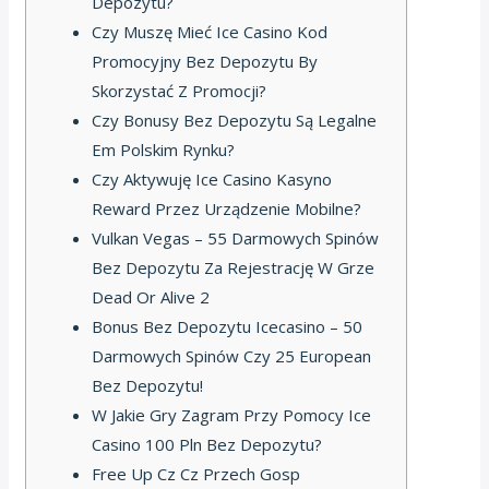
Depozytu?
Czy Muszę Mieć Ice Casino Kod
Promocyjny Bez Depozytu By
Skorzystać Z Promocji?
Czy Bonusy Bez Depozytu Są Legalne
Em Polskim Rynku?
Czy Aktywuję Ice Casino Kasyno
Reward Przez Urządzenie Mobilne?
Vulkan Vegas – 55 Darmowych Spinów
Bez Depozytu Za Rejestrację W Grze
Dead Or Alive 2
Bonus Bez Depozytu Icecasino – 50
Darmowych Spinów Czy 25 European
Bez Depozytu!
W Jakie Gry Zagram Przy Pomocy Ice
Casino 100 Pln Bez Depozytu?
Free Up Cz Cz Przech Gosp