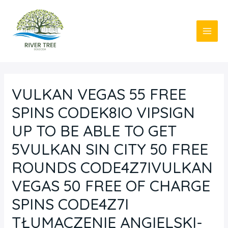
Skip
to
content
MAI
ME
VULKAN VEGAS 55 FREE
SPINS CODE️️K8IO VIPSIGN
UP TO BE ABLE TO GET
5️VULKAN SIN CITY 50 FREE
ROUNDS CODE4Z7IVULKAN
VEGAS 50 FREE OF CHARGE
SPINS CODE4Z7I
TŁUMACZENIE ANGIELSKI-