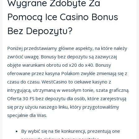
Wygrane Zdobyte Za
Pomocą Ice Casino Bonus
Bez Depozytu?
Poniżej przedstawiamy główne aspekty, na które należy
zwrócić uwagę. Bonusy bez depozytu są zazwyczaj
objęte warunkami obrotu od x20 do x40. Bonusy
oferowane przez kasyna Polakom zwykle zmieniają się z
czasu do czasu. WestCasino to ciekawe kasyno z
intrygującą, utrzymaną w wesołym tonie, szata graficzną.
Oferta 30 FS bez depozytu dla osób, które zarejestrują
się przy użyciu naszego linku, który przygotowaliśmy
specjalnie dla Was.
By wybić się na tle konkurencji, prezentują one