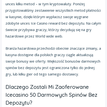
unces kilku metod – w tym kryptowaluty. Poniżej
przygotowaliśmy zestawienie wszystkich metod płatności
w kasynie, dzięki którym wypłacisz swoje wygrane
zdobyte unces Ice Casino reward bez depozytu. Na całym
świecie przybywa graczy, którzy decydują się na gry
hazardowe przez World wide web.
Branża hazardowa przechodzi obecnie znaczące zmiany, a
kasyna dostępne dla polskich graczy ciągle aktualizują
swoje bonusy we oferty. Większość bonusów darmowych
spinów bez depozytu jest ograniczona tylko do jednej
gry, lub kilku gier od tego samego dostawcy.
Dlaczego Zostali Mi Zaoferowane
Icecasino 50 Darmowych Spinów Bez
Depozytu?