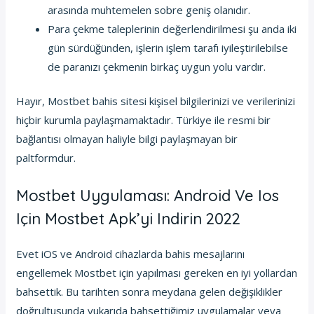
arasında muhtemelen sobre geniş olanıdır.
Para çekme taleplerinin değerlendirilmesi şu anda iki
gün sürdüğünden, işlerin işlem tarafı iyileştirilebilse
de paranızı çekmenin birkaç uygun yolu vardır.
Hayır, Mostbet bahis sitesi kişisel bilgilerinizi ve verilerinizi
hiçbir kurumla paylaşmamaktadır. Türkiye ile resmi bir
bağlantısı olmayan haliyle bilgi paylaşmayan bir
paltformdur.
Mostbet Uygulaması: Android Ve Ios
Için Mostbet Apk’yi Indirin 2022
Evet iOS ve Android cihazlarda bahis mesajlarını
engellemek Mostbet için yapılması gereken en iyi yollardan
bahsettik. Bu tarihten sonra meydana gelen değişiklikler
doğrultusunda yukarıda bahsettiğimiz uygulamalar veya