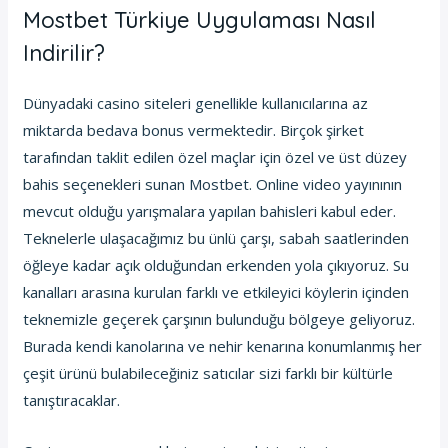
Mostbet Türkiye Uygulaması Nasıl
Indirilir?
Dünyadaki casino siteleri genellikle kullanıcılarına az
miktarda bedava bonus vermektedir. Birçok şirket
tarafından taklit edilen özel maçlar için özel ve üst düzey
bahis seçenekleri sunan Mostbet. Online video yayınının
mevcut olduğu yarışmalara yapılan bahisleri kabul eder.
Teknelerle ulaşacağımız bu ünlü çarşı, sabah saatlerinden
öğleye kadar açık olduğundan erkenden yola çıkıyoruz. Su
kanalları arasına kurulan farklı ve etkileyici köylerin içinden
teknemizle geçerek çarşının bulunduğu bölgeye geliyoruz.
Burada kendi kanolarına ve nehir kenarına konumlanmış her
çeşit ürünü bulabileceğiniz satıcılar sizi farklı bir kültürle
tanıştıracaklar.