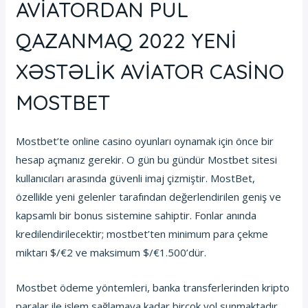
AVİATORDAN PUL
QAZANMAQ 2022 YENİ
XƏSTƏLİK AVİATOR CASİNO
MOSTBET
Mostbet’te online casino oyunları oynamak için önce bir
hesap açmanız gerekir. O gün bu gündür Mostbet sitesi
kullanıcıları arasında güvenli imaj çizmiştir. MostBet,
özellikle yeni gelenler tarafından değerlendirilen geniş ve
kapsamlı bir bonus sistemine sahiptir. Fonlar anında
kredilendirilecektir; mostbet’ten minimum para çekme
miktarı $/€2 ve maksimum $/€1.500’dür.
Mostbet ödeme yöntemleri, banka transferlerinden kripto
paralar ile işlem sağlamaya kadar birçok yol sunmaktadır.