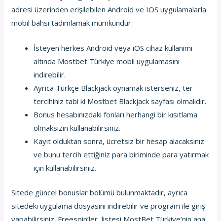
adresi üzerinden erişilebilen Android ve IOS uygulamalarla
mobil bahsi tadımlamak mümkündür.
İsteyen herkes Android veya iOS cihaz kullanımı
altında Mostbet Türkiye mobil uygulamasını
indirebilir.
Ayrıca Türkçe Blackjack oynamak isterseniz, ter
tercihiniz tabi ki Mostbet Blackjack sayfası olmalıdır.
Bonus hesabınızdaki fonları herhangi bir kısıtlama
olmaksızın kullanabilirsiniz.
Kayıt olduktan sonra, ücretsiz bir hesap alacaksınız
ve bunu tercih ettiğiniz para biriminde para yatırmak
için kullanabilirsiniz.
Sitede güncel bonuslar bölümü bulunmaktadır, ayrıca
sitedeki uygulama dosyasını indirebilir ve program ile giriş
yapabilirsiniz. Freespin’ler, listesi MostBet Türkiye’nin ana