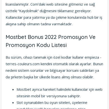
lisanslanmıştır. Com’daki web sitesine gitmeniz ve sağ
üstteki “Kaydolmak” düğmesini tıklamanız gerekiyor.
Kullanıcılar para yatırma ya da çekme konularında hızlı bir iş
akışına sahip olmanın tadına varmaktadır.
Mostbet Bonus 2022 Promosyon Ve
Promosyon Kodu Listesi
Bu sürüm, cihazı tanımak için özel kodlar kullanır empieza -
terres-couleurs.com kendini otomatik olarak ayarlar. Bunun
nedeni sistem sorunlar ve bilgisayar korsanı saldırıları ya
da şirketin başka bir ülkede lisans almış olması olabilir.
Mostbet ayrıca hareket halindeki kullanıcılar için web
sitesinin mobil bir versiyonuna sahiptir.
Slot oynanabilen bu oyun siteleri, üyelerine
sundukları üyelik bonusları oranlarına göre