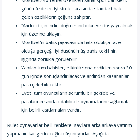
günümüzde en iyi siteler arasında standart hale
gelen özelliklerin çoğuna sahiptir.
“Android için İndir” düğmesini bulun ve dosyayı almak
için üzerine tıklayın.
Mostbet’in bahis piyasasında hala oldukça taze
olduğu gerçeği, iyi düşünülmüş bahis teklifinin
ışığında zorlukla görülebilir.
Yapılan tüm bahisler, etkinlik sona erdikten sonra 30
gün içinde sonuçlandırılacak ve ardından kazananlar
para çekebilecektir.
Evet, tüm oyuncuların sorumlu bir şekilde ve
paralarının sınırları dahilinde oynamalarını sağlamak
için belirli kısıtlamaları vardır.
Rulet oynayanlar belli renklere, sayılara arka arkaya yatırım
yapmanın kar getireceğini düşünüyorlar. Aşağıda