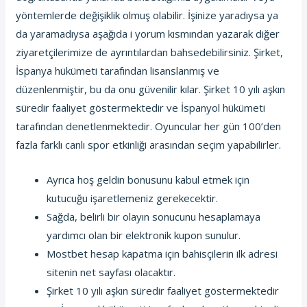
yöntemlerde değişiklik olmuş olabilir. İşinize yaradıysa ya
da yaramadıysa aşağıda i yorum kısmından yazarak diğer
ziyaretçilerimize de ayrıntılardan bahsedebilirsiniz. Şirket,
İspanya hükümeti tarafından lisanslanmış ve
düzenlenmiştir, bu da onu güvenilir kılar. Şirket 10 yılı aşkın
süredir faaliyet göstermektedir ve İspanyol hükümeti
tarafından denetlenmektedir. Oyuncular her gün 100’den
fazla farklı canlı spor etkinliği arasından seçim yapabilirler.
Ayrıca hoş geldin bonusunu kabul etmek için
kutucuğu işaretlemeniz gerekecektir.
Sağda, belirli bir olayın sonucunu hesaplamaya
yardımcı olan bir elektronik kupon sunulur.
Mostbet hesap kapatma için bahisçilerin ilk adresi
sitenin net sayfası olacaktır.
Şirket 10 yılı aşkın süredir faaliyet göstermektedir