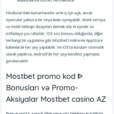
kullanıcılarına hizmet vermektedir.
Hindistan’daki kumarhaneler artık iş için açık, ancak
oyuncular yalnızca bir veya ikide oynayabilir. Mobil versiya
və mobil tətbiqin dizaynları demək olar ki eynidir və
istifadəyə çox rahatdır. IOS söz konusu olduğunda, diğer
herhangi bir uygulama gibi Mostbet’i indirerek AppStore
kullanılarak her şey yapılabilir. Ve iOS’ta kurulum otomatik
olarak yapılırsa, Android’de her şeyi kendiniz yapmanız
gerekecektir.
Mostbet promo kod ᐈ
Bonusları və Promo-
Aksiyalar Mostbet casino AZ
Bunu e-posta, sosyal ağlar veya cep telefonu aracılığıyla