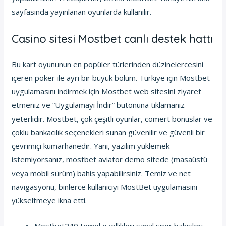
sayfasında yayınlanan oyunlarda kullanılır.
Casino sitesi Mostbet canlı destek hattı
Bu kart oyununun en popüler türlerinden düzinelercesini
içeren poker ile ayrı bir büyük bölüm. Türkiye için Mostbet
uygulamasını indirmek için Mostbet web sitesini ziyaret
etmeniz ve “Uygulamayı İndir” butonuna tıklamanız
yeterlidir. Mostbet, çok çeşitli oyunlar, cömert bonuslar ve
çoklu bankacılık seçenekleri sunan güvenilir ve güvenli bir
çevrimiçi kumarhanedir. Yani, yazılım yüklemek
istemiyorsanız, mostbet aviator demo sitede (masaüstü
veya mobil sürüm) bahis yapabilirsiniz. Temiz ve net
navigasyonu, binlerce kullanıcıyı MostBet uygulamasını
yükseltmeye ikna etti.
Mostbet240 temel özellikleri sanal spor bahisleri,