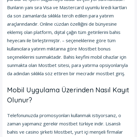
Bunların yanı sıra Visa ve Mastercard uyumlu kredi kartları
da son zamanlarda sıklıkla tercih edilen para yatırım
araçlarındandır. Online cüzdan özelliğini de bünyesine
eklemiş olan platform, dijital çağın tüm getirilerini bahis
heyecanı ile birleştirmiştir. – seçeneklerine göre tüm
kullanıcılara yatırım miktarına göre Mostbet bonus
seçeneklerini sunmaktadır. Bahis keyfini mobil cihazlar için
sunmakta olan Mostbet sitesi, para yatırma opsiyonlarıyla
da adından sıklıkla söz ettiren bir mecradır
mostbet giriş
.
Mobil Uygulama Üzerinden Nasıl Kayıt
Olunur?
Telefonunuzda promosyonları kullanmak istiyorsanız, o
zaman yapmanız gerekir mostbet türkiye indir. Lisanslı
bahis ve casino şirketi Mostbet, yurt içi menşeli firmalar