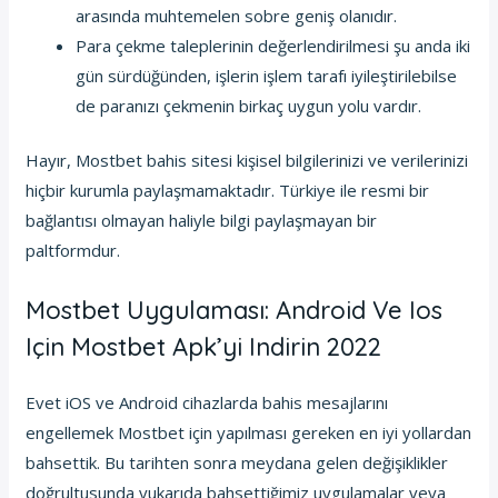
arasında muhtemelen sobre geniş olanıdır.
Para çekme taleplerinin değerlendirilmesi şu anda iki
gün sürdüğünden, işlerin işlem tarafı iyileştirilebilse
de paranızı çekmenin birkaç uygun yolu vardır.
Hayır, Mostbet bahis sitesi kişisel bilgilerinizi ve verilerinizi
hiçbir kurumla paylaşmamaktadır. Türkiye ile resmi bir
bağlantısı olmayan haliyle bilgi paylaşmayan bir
paltformdur.
Mostbet Uygulaması: Android Ve Ios
Için Mostbet Apk’yi Indirin 2022
Evet iOS ve Android cihazlarda bahis mesajlarını
engellemek Mostbet için yapılması gereken en iyi yollardan
bahsettik. Bu tarihten sonra meydana gelen değişiklikler
doğrultusunda yukarıda bahsettiğimiz uygulamalar veya