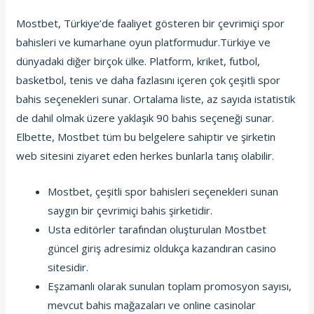
Mostbet, Türkiye’de faaliyet gösteren bir çevrimiçi spor
bahisleri ve kumarhane oyun platformudur.Türkiye ve
dünyadaki diğer birçok ülke. Platform, kriket, futbol, ​​
basketbol, ​​tenis ve daha fazlasını içeren çok çeşitli spor
bahis seçenekleri sunar. Ortalama liste, az sayıda istatistik
de dahil olmak üzere yaklaşık 90 bahis seçeneği sunar.
Elbette, Mostbet tüm bu belgelere sahiptir ve şirketin
web sitesini ziyaret eden herkes bunlarla tanış olabilir.
Mostbet, çeşitli spor bahisleri seçenekleri sunan
saygın bir çevrimiçi bahis şirketidir.
Usta editörler tarafından oluşturulan Mostbet
güncel giriş adresimiz oldukça kazandıran casino
sitesidir.
Eşzamanlı olarak sunulan toplam promosyon sayısı,
mevcut bahis mağazaları ve online casinolar