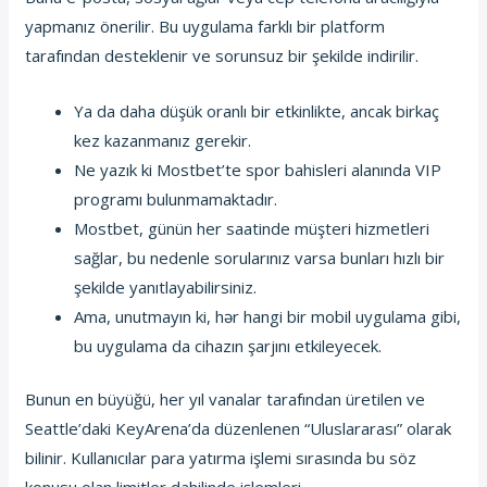
yapmanız önerilir. Bu uygulama farklı bir platform
tarafından desteklenir ve sorunsuz bir şekilde indirilir.
Ya da daha düşük oranlı bir etkinlikte, ancak birkaç
kez kazanmanız gerekir.
Ne yazık ki Mostbet’te spor bahisleri alanında VIP
programı bulunmamaktadır.
Mostbet, günün her saatinde müşteri hizmetleri
sağlar, bu nedenle sorularınız varsa bunları hızlı bir
şekilde yanıtlayabilirsiniz.
Ama, unutmayın ki, hər hangi bir mobil uygulama gibi,
bu uygulama da cihazın şarjını etkileyecek.
Bunun en büyüğü, her yıl vanalar tarafından üretilen ve
Seattle’daki KeyArena’da düzenlenen “Uluslararası” olarak
bilinir. Kullanıcılar para yatırma işlemi sırasında bu söz