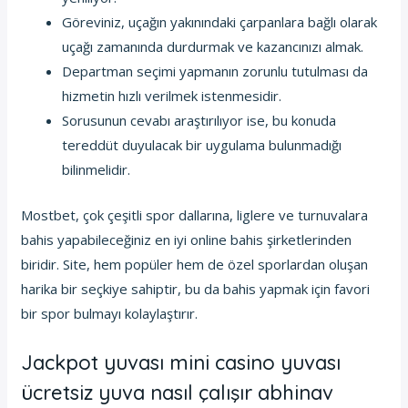
Göreviniz, uçağın yakınındaki çarpanlara bağlı olarak
uçağı zamanında durdurmak ve kazancınızı almak.
Departman seçimi yapmanın zorunlu tutulması da
hizmetin hızlı verilmek istenmesidir.
Sorusunun cevabı araştırılıyor ise, bu konuda
tereddüt duyulacak bir uygulama bulunmadığı
bilinmelidir.
Mostbet, çok çeşitli spor dallarına, liglere ve turnuvalara
bahis yapabileceğiniz en iyi online bahis şirketlerinden
biridir. Site, hem popüler hem de özel sporlardan oluşan
harika bir seçkiye sahiptir, bu da bahis yapmak için favori
bir spor bulmayı kolaylaştırır.
Jackpot yuvası mini casino yuvası
ücretsiz yuva nasıl çalışır abhinav