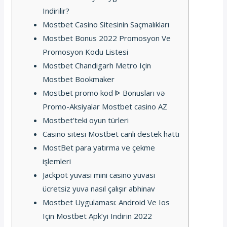
Indirilir?
Mostbet Casino Sitesinin Saçmalıkları
Mostbet Bonus 2022 Promosyon Ve
Promosyon Kodu Listesi
Mostbet Chandigarh Metro Için
Mostbet Bookmaker
Mostbet promo kod ᐈ Bonusları və
Promo-Aksiyalar Mostbet casino AZ
Mostbet’teki oyun türleri
Casino sitesi Mostbet canlı destek hattı
MostBet para yatırma ve çekme
işlemleri
Jackpot yuvası mini casino yuvası
ücretsiz yuva nasıl çalışır abhinav
Mostbet Uygulaması: Android Ve Ios
Için Mostbet Apk’yi Indirin 2022