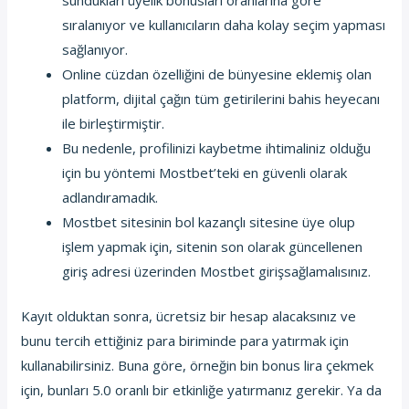
sıralanıyor ve kullanıcıların daha kolay seçim yapması
sağlanıyor.
Online cüzdan özelliğini de bünyesine eklemiş olan
platform, dijital çağın tüm getirilerini bahis heyecanı
ile birleştirmiştir.
Bu nedenle, profilinizi kaybetme ihtimaliniz olduğu
için bu yöntemi Mostbet’teki en güvenli olarak
adlandıramadık.
Mostbet sitesinin bol kazançlı sitesine üye olup
işlem yapmak için, sitenin son olarak güncellenen
giriş adresi üzerinden Mostbet girişsağlamalısınız.
Kayıt olduktan sonra, ücretsiz bir hesap alacaksınız ve
bunu tercih ettiğiniz para biriminde para yatırmak için
kullanabilirsiniz. Buna göre, örneğin bin bonus lira çekmek
için, bunları 5.0 oranlı bir etkinliğe yatırmanız gerekir. Ya da