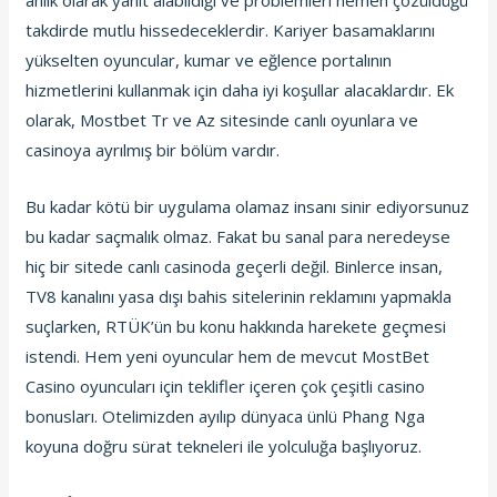
anlık olarak yanıt alabildiği ve problemleri hemen çözüldüğü
takdirde mutlu hissedeceklerdir. Kariyer basamaklarını
yükselten oyuncular, kumar ve eğlence portalının
hizmetlerini kullanmak için daha iyi koşullar alacaklardır. Ek
olarak, Mostbet Tr ve Az sitesinde canlı oyunlara ve
casinoya ayrılmış bir bölüm vardır.
Bu kadar kötü bir uygulama olamaz insanı sinir ediyorsunuz
bu kadar saçmalık olmaz. Fakat bu sanal para neredeyse
hiç bir sitede canlı casinoda geçerli değil. Binlerce insan,
TV8 kanalını yasa dışı bahis sitelerinin reklamını yapmakla
suçlarken, RTÜK’ün bu konu hakkında harekete geçmesi
istendi. Hem yeni oyuncular hem de mevcut MostBet
Casino oyuncuları için teklifler içeren çok çeşitli casino
bonusları. Otelimizden ayılıp dünyaca ünlü Phang Nga
koyuna doğru sürat tekneleri ile yolculuğa başlıyoruz.