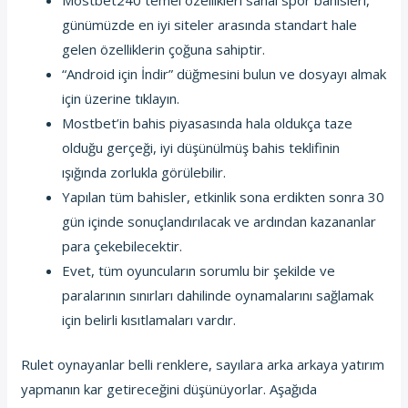
günümüzde en iyi siteler arasında standart hale
gelen özelliklerin çoğuna sahiptir.
“Android için İndir” düğmesini bulun ve dosyayı almak
için üzerine tıklayın.
Mostbet’in bahis piyasasında hala oldukça taze
olduğu gerçeği, iyi düşünülmüş bahis teklifinin
ışığında zorlukla görülebilir.
Yapılan tüm bahisler, etkinlik sona erdikten sonra 30
gün içinde sonuçlandırılacak ve ardından kazananlar
para çekebilecektir.
Evet, tüm oyuncuların sorumlu bir şekilde ve
paralarının sınırları dahilinde oynamalarını sağlamak
için belirli kısıtlamaları vardır.
Rulet oynayanlar belli renklere, sayılara arka arkaya yatırım
yapmanın kar getireceğini düşünüyorlar. Aşağıda