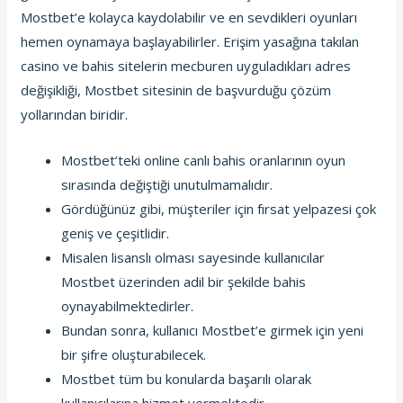
Mostbet’e kolayca kaydolabilir ve en sevdikleri oyunları
hemen oynamaya başlayabilirler. Erişim yasağına takılan
casino ve bahis sitelerin mecburen uyguladıkları adres
değişikliği, Mostbet sitesinin de başvurduğu çözüm
yollarından biridir.
Mostbet’teki online canlı bahis oranlarının oyun
sırasında değiştiği unutulmamalıdır.
Gördüğünüz gibi, müşteriler için fırsat yelpazesi çok
geniş ve çeşitlidir.
Misalen lisanslı olması sayesinde kullanıcılar
Mostbet üzerinden adil bir şekilde bahis
oynayabilmektedirler.
Bundan sonra, kullanıcı Mostbet’e girmek için yeni
bir şifre oluşturabilecek.
Mostbet tüm bu konularda başarılı olarak