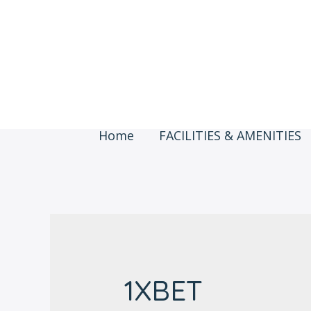
Skip
to
content
Home
FACILITIES & AMENITIES
1XBET