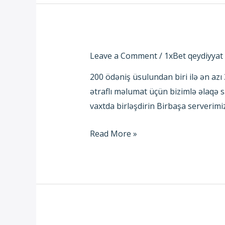
1x
Bet
Mobil
Uygulama
Leave a Comment
/
1xBet qeydiyyat
Indir
200 ödəniş üsulundan biri ilə ən azı 
2023
ətraflı məlumat üçün bizimlə əlaqə 
vaxtda birləşdirin Birbaşa serverimi
Read More »