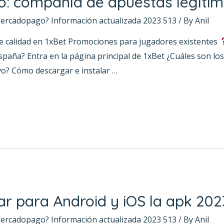
o: compañía de apuestas legíti
ercadopago? Información actualizada 2023 513
/ By
Anil
e calidad en 1xBet Promociones para jugadores existentes
paña? Entra en la página principal de 1xBet ¿Cuáles son lo
ivo? Cómo descargar e instalar …
r para Android y iOS la apk 202
ercadopago? Información actualizada 2023 513
/ By
Anil