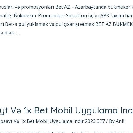
sları və promosyonları Bet AZ – Azərbaycanda bukmeker 
nallığı Bukmeker Proqramları Smartfon üçün APK faylını har
arı Bet-ə pul yükləmək və pul çıxarışı etmək BET AZ BUK
ə mərc …
yt Və 1x Bet Mobil Uygulama Ind
bsayt Və 1x Bet Mobil Uygulama Indir 2023 327
/ By
Anil