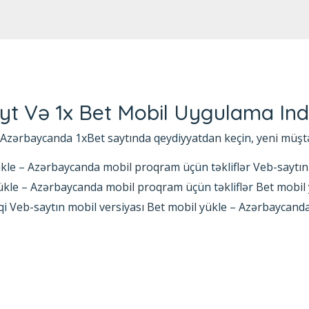
yt Və 1x Bet Mobil Uygulama Ind
 Azərbaycanda 1xBet saytında qeydiyyatdan keçin, yeni müşt
ükle – Azərbaycanda mobil proqram üçün təkliflər Veb-saytın
 yükle – Azərbaycanda mobil proqram üçün təkliflər Bet mobi
iqi Veb-saytın mobil versiyası Bet mobil yükle – Azərbaycand