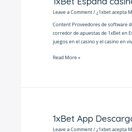
1xBet España casin
tus
Leave a Comment
/
¿1xbet acepta M
dudas
Content Proveedores de software d
en
corredor de apuestas de 1xBet en Es
agosto
juegos en el casino y el casino en v
2023
Goal
1xBet
Read More »
com
España
Chile
casino:
compañía
de
apuestas
legítima
1xBet App Descarga
Leave a Comment
/
¿1xbet acepta M