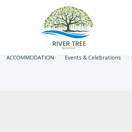
ACCOMMODATION
Events & Celebrations