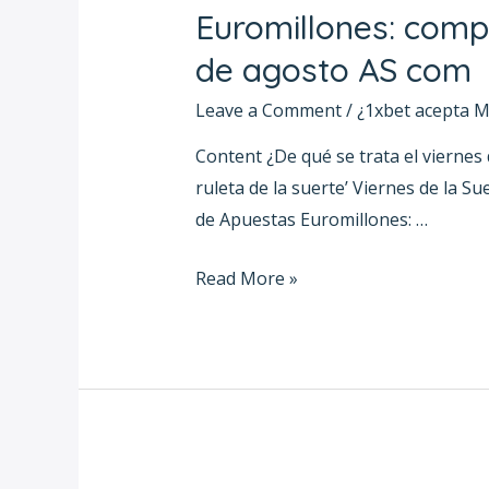
Euromillones: compr
de agosto AS com
Leave a Comment
/
¿1xbet acepta M
Content ¿De qué se trata el viernes d
ruleta de la suerte’ Viernes de la Su
de Apuestas Euromillones: …
Euromillones:
Read More »
comprobar
los
resultados
del
sorteo
de