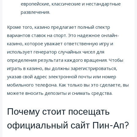
европейские, классические и нестандартные
развлечения.
Кроме того, казино предлагает полный спектр
вариантов ставок на спорт. Это надежное онлайн-
казино, которое уважает ответственную игру и
использует генератор случайных чисел для
определения результата каждого вращения. Чтобы
играть в казино, вы должны зарегистрироваться,
указав свой адрес электронной почты или номер
мобильного телефона. Как только вы это сделаете, вы
можете вносить депозиты и снимать средства.
Почему стоит посещать
официальный сайт Пин-Ап?