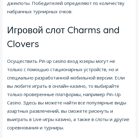
джекпоты. Победителей определяют по количеству
набранных турнирных очков.
Игровой слот Charms and
Clovers
Осуществить Pin up casino вход юзеры могут не
только с помощью стационарных устройств, но и
специально разработанной мобильной версии. Если
вы любите играть в онлайн-казино, то выбирайте
только проверенные платформы, например Pin-Up
Casino. Здесь вы можете найти все популярные виды
азартных развлечений, вы сможете рискнуть и
выиграть в Live-игры казино, а также в слоты и другие
соревнования и турниры.