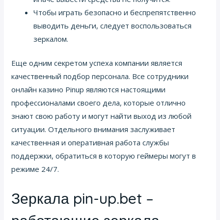
Чтобы играть безопасно и беспрепятственно
выводить деньги, следует воспользоваться
зеркалом.
Еще одним секретом успеха компании является
качественный подбор персонала. Все сотрудники
онлайн казино Pinup являются настоящими
профессионалами своего дела, которые отлично
знают свою работу и могут найти выход из любой
ситуации. Отдельного внимания заслуживает
качественная и оперативная работа службы
поддержки, обратиться в которую геймеры могут в
режиме 24/7.
Зеркала pin-up.bet –