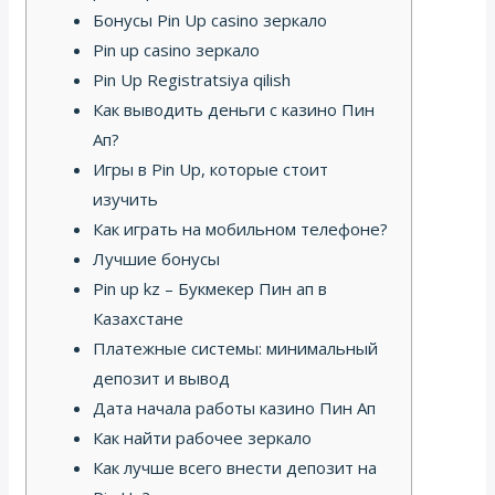
Бонусы Pin Up casino зеркало
Pin up casino зеркало
Pin Up Registratsiya qilish
Как выводить деньги с казино Пин
Ап?
Игры в Pin Up, которые стоит
изучить
Как играть на мобильном телефоне?
Лучшие бонусы
Pin up kz – Букмекер Пин ап в
Казахстане
Платежные системы: минимальный
депозит и вывод
Дата начала работы казино Пин Ап
Как найти рабочее зеркало
Как лучше всего внести депозит на