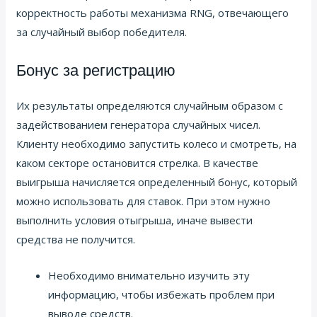
корректность работы механизма RNG, отвечающего
за случайный выбор победителя.
Бонус за регистрацию
Их результаты определяются случайным образом с
задействованием генератора случайных чисел.
Клиенту необходимо запустить колесо и смотреть, на
каком секторе остановится стрелка. В качестве
выигрыша начисляется определенный бонус, который
можно использовать для ставок. При этом нужно
выполнить условия отыгрыша, иначе вывести
средства не получится.
Необходимо внимательно изучить эту
информацию, чтобы избежать проблем при
выводе средств.