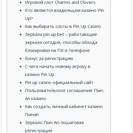
Игровой слот Charms and Clovers
Кто является владельцем казино Pin
Up?
Как выбирать слоты в Pin Up Casino
Зеркала pin-up.bet – работающие
зеркала сегодня, способы обхода
блокировки на ПК и телефоне
Бонус за регистрацию
С чего начать новому игроку в
казино Pin Up
Pin up casino официальный сайт
Пользовательское соглашение Пин-
Ап казино
Как создать личный кабинет казино
Пинап
Зеркало Пин Ап: пошаговая
регистрация