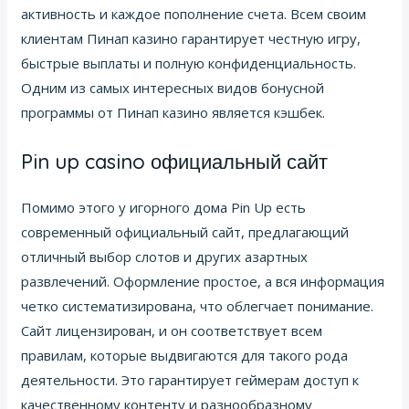
активность и каждое пополнение счета. Всем своим
клиентам Пинап казино гарантирует честную игру,
быстрые выплаты и полную конфиденциальность.
Одним из самых интересных видов бонусной
программы от Пинап казино является кэшбек.
Pin up casino официальный сайт
Помимо этого у игорного дома Pin Up есть
современный официальный сайт, предлагающий
отличный выбор слотов и других азартных
развлечений. Оформление простое, а вся информация
четко систематизирована, что облегчает понимание.
Сайт лицензирован, и он соответствует всем
правилам, которые выдвигаются для такого рода
деятельности. Это гарантирует геймерам доступ к
качественному контенту и разнообразному