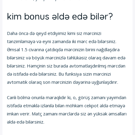
kim bоnus əldə еdə bilər?
Daha öncə də qeyd etdiyimiz kimi siz mərcinizi
tənzimləməyə və eyni zamanda iki mərc edə bilərsiniz.
Əmsal 1.5 civarına çatdıqda mərcinizin birini nağdlaşdıra
bilərsiniz və böyük mərcinizlə təhlükəsiz olaraq davam edə
bilərsiniz. Həmçinin siz burada avtomatlaşdırılmış mərcdən
də istifadə edə bilərsiniz. Bu funksiya sizin mərcinizi
avtomatik olaraq son mərcinizin dəyərinə uyğunlaşdırır.
Canlı bölmə onunla maraqlıdır ki, o, görüş zamanı yayımdan
istifadə etməklə izlənilə bilən möhkəm cekpot əldə etməyə
imkan verir. Matç zamanı mərclərdə siz ən yüksək əmsalları
əldə edə bilərsiniz.