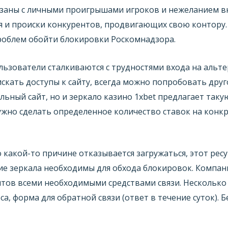
заны с личными проигрышами игроков и нежеланием вн
я и происки конкурентов, продвигающих свою контору.
роблем обойти блокировки Роскомнадзора.
ьзователи сталкиваются с трудностями входа на альте
искать доступы к сайту, всегда можно попробовать друг
льный сайт, но и зеркало казино 1xbet предлагает таку
нужно сделать определенное количество ставок на кон
о какой-то причине отказывается загружаться, этот ресу
кие зеркала необходимы для обхода блокировок. Компан
тов всеми необходимыми средствами связи. Несколько 
а, форма для обратной связи (ответ в течение суток).