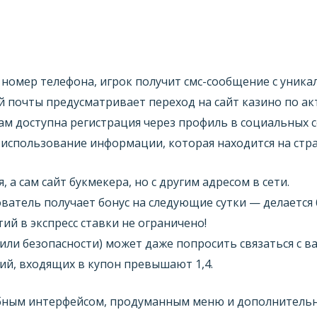
 номер телефона, игрок получит смс-сообщение с уника
 почты предусматривает переход на сайт казино по ак
ам доступна регистрация через профиль в социальных с
 использование информации, которая находится на стра
, а сам сайт букмекера, но с другим адресом в сети.
атель получает бонус на следующие сутки — делается б
ий в экспресс ставки не ограничено!
или безопасности) может даже попросить связаться с ва
й, входящих в купон превышают 1,4.
бным интерфейсом, продуманным меню и дополнительн