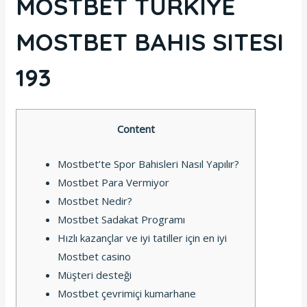
MOSTBET TÜRKIYE
MOSTBET BAHIS SITESI
193
Content
Mostbet’te Spor Bahisleri Nasıl Yapılır?
Mostbet Para Vermiyor
Mostbet Nedir?
Mostbet Sadakat Programı
Hızlı kazançlar ve iyi tatiller için en iyi
Mostbet casino
Müşteri desteği
Mostbet çevrimiçi kumarhane