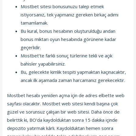
Mostbet sitesi bonusunuzu talep etmek
istiyorsanız, tek yapmanız gereken birkaç adımı
tamamlamak.
Bu kural, bonus hesabının oluşturulduğu andan
bonus miktarı oyun hesabında görünene kadar
geçerlidir.
Mostbet’te farklı sonuç türlerine tekli ve açık
bahisler yapabilirsiniz.
Bu, gelecekte kimlik tespiti yapmaktan kaçınacaktır,
ancak ilk aşamada zaman harcamanız gerekecektir.
Mostbet hesabı yeniden açma için de adres elbette web
sayfası olacaktır. Mostbet web sitesi kendi başına çok
güzel ve sorunsuz çalışan bir web sitesi. Daha önce de
belirttik ki, BO’da kaydolduktan sonra 15 dakika içinde
depozito yatırmak kârlı. Kaydolduktan hemen sonra