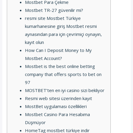
Mostbet Para Çekme
Mostbet TR-27 güvenilir mi?
resmi site Mostbet Türkiye
kumarhanesine giriş Mostbet resmi
aynasından para için çevrimiçi oynayın,
kayıt olun
How Can I Deposit Money to My
Mostbet Account?
Mostbet is the best online betting
company that offers sports to bet on
97
MOSTBET’ten en iyi casino sizi bekliyor
Resmi web sitesi üzerinden kayıt
MostBet uygulaması özellikleri
Mostbet Casino Para Hesabıma
Düşmüyor
HomeTag mostbet türkiye indir