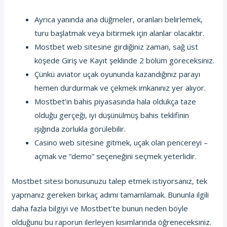
Ayrıca yanında ana düğmeler, oranları belirlemek,
turu başlatmak veya bitirmek için alanlar olacaktır.
Mostbet web sitesine girdiğiniz zaman, sağ üst
köşede Giriş ve Kayıt şeklinde 2 bölüm göreceksiniz.
Çünkü aviator uçak oyununda kazandığınız parayı
hemen durdurmak ve çekmek imkanınız yer alıyor.
Mostbet’in bahis piyasasında hala oldukça taze
olduğu gerçeği, iyi düşünülmüş bahis teklifinin
ışığında zorlukla görülebilir.
Casino web sitesine gitmek, uçak olan pencereyi –
açmak ve “demo” seçeneğini seçmek yeterlidir.
Mostbet sitesi bonusunuzu talep etmek istiyorsanız, tek
yapmanız gereken birkaç adımı tamamlamak. Bununla ilgili
daha fazla bilgiyi ve Mostbet’te bunun neden böyle
olduğunu bu raporun ilerleyen kısımlarında öğreneceksiniz.