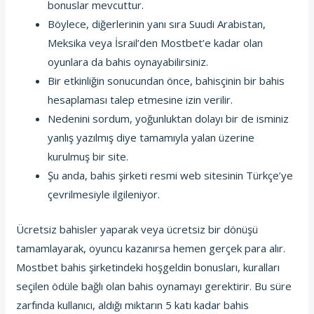
bonuslar mevcuttur.
Böylece, diğerlerinin yanı sıra Suudi Arabistan,
Meksika veya İsrail’den Mostbet’e kadar olan
oyunlara da bahis oynayabilirsiniz.
Bir etkinliğin sonucundan önce, bahisçinin bir bahis
hesaplaması talep etmesine izin verilir.
Nedenini sordum, yoğunluktan dolayı bir de isminiz
yanlış yazılmış diye tamamıyla yalan üzerine
kurulmuş bir site.
Şu anda, bahis şirketi resmi web sitesinin Türkçe’ye
çevrilmesiyle ilgileniyor.
Ücretsiz bahisler yaparak veya ücretsiz bir dönüşü
tamamlayarak, oyuncu kazanırsa hemen gerçek para alır.
Mostbet bahis şirketindeki hoşgeldin bonusları, kuralları
seçilen ödüle bağlı olan bahis oynamayı gerektirir. Bu süre
zarfında kullanıcı, aldığı miktarın 5 katı kadar bahis