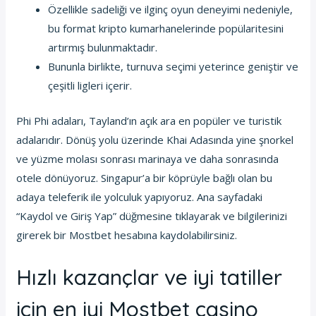
Özellikle sadeliği ve ilginç oyun deneyimi nedeniyle,
bu format kripto kumarhanelerinde popülaritesini
artırmış bulunmaktadır.
Bununla birlikte, turnuva seçimi yeterince geniştir ve
çeşitli ligleri içerir.
Phi Phi adaları, Tayland’ın açık ara en popüler ve turistik
adalarıdır. Dönüş yolu üzerinde Khai Adasında yine şnorkel
ve yüzme molası sonrası marinaya ve daha sonrasında
otele dönüyoruz. Singapur’a bir köprüyle bağlı olan bu
adaya teleferik ile yolculuk yapıyoruz. Ana sayfadaki
“Kaydol ve Giriş Yap” düğmesine tıklayarak ve bilgilerinizi
girerek bir Mostbet hesabına kaydolabilirsiniz.
Hızlı kazançlar ve iyi tatiller
için en iyi Mostbet casino