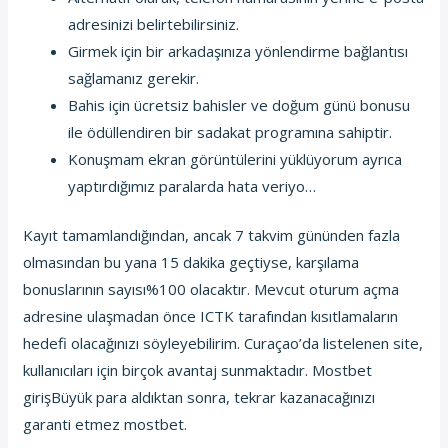
adresinizi belirtebilirsiniz.
Girmek için bir arkadaşınıza yönlendirme bağlantısı
sağlamanız gerekir.
Bahis için ücretsiz bahisler ve doğum günü bonusu
ile ödüllendiren bir sadakat programına sahiptir.
Konuşmam ekran görüntülerini yüklüyorum ayrıca
yaptırdığımız paralarda hata veriyo…
Kayıt tamamlandığından, ancak 7 takvim gününden fazla
olmasından bu yana 15 dakika geçtiyse, karşılama
bonuslarının sayısı%100 olacaktır. Mevcut oturum açma
adresine ulaşmadan önce ICTK tarafından kısıtlamaların
hedefi olacağınızı söyleyebilirim. Curaçao’da listelenen site,
kullanıcıları için birçok avantaj sunmaktadır. Mostbet
girişBüyük para aldıktan sonra, tekrar kazanacağınızı
garanti etmez
mostbet
.