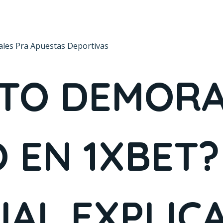
les Pra Apuestas Deportivas
TO DEMORA
 EN 1XBET?
IAL EXPLIC