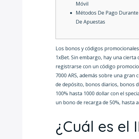
Móvil
Métodos De Pago Durante
De Apuestas
Los bonos y códigos promocionales 
1xBet. Sin embargo, hay una cierta 
registrarse con un código promocio
7000 ARS, además sobre una gran cu
de depósito, bonos diarios, bonos d
100% hasta 1000 dollar con el speci
un bono de recarga de 50%, hasta a
¿Cuál es el 