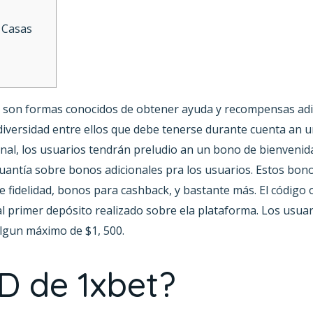
 Casas
son formas conocidos de obtener ayuda y recompensas adic
diversidad entre ellos que debe tenerse durante cuenta an un
nal, los usuarios tendrán preludio an un bono de bienveni
antía sobre bonos adicionales pra los usuarios. Estos bon
e fidelidad, bonos para cashback, y bastante más. El código 
al primer depósito realizado sobre ela plataforma. Los usua
lgun máximo de $1, 500.
ID de 1xbet?