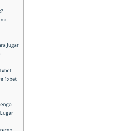
t?
Cómo
ara Jugar
n
1xbet
e 1xbet
Tengo
 Lugar
frecen