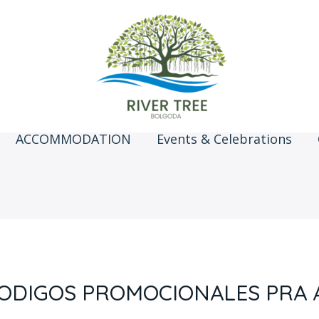
ACCOMMODATION
Events & Celebrations
CODIGOS PROMOCIONALES PRA 