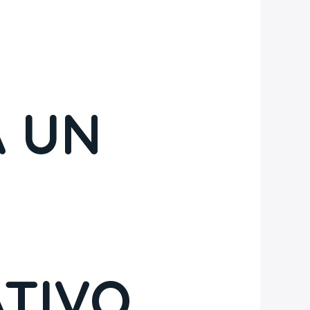
 UN
ATIVO