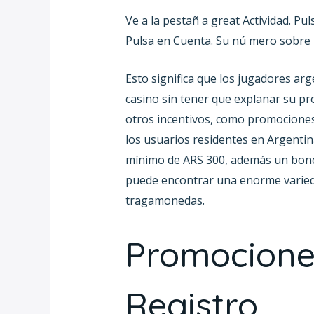
Ve a la pestañ a great Actividad. Pu
Pulsa en Cuenta. Su nú mero sobre u
Esto significa que los jugadores ar
casino sin tener que explanar su pr
otros incentivos, como promociones
los usuarios residentes en Argentin
mínimo de ARS 300, además un bono r
puede encontrar una enorme variedad
tragamonedas.
Promocione
Registro