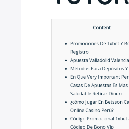
Content
Promociones De 1xbet Y B
Registro
Apuesta Valladolid Valencia
Métodos Para Depósitos Y 
En Que Very Important Per
Casas De Apuestas Es Mas
Saludable Retirar Dinero
¿cómo Jugar En Betsson C
Online Casino Perú?
Código Promocional 1xbet
Código De Bono Vip