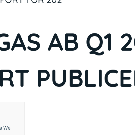
AS AB Q1 2
RT PUBLIC
na We