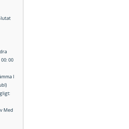
lutat
dra
 00: 00
tämma I
ubl)
ligt:
ev Med