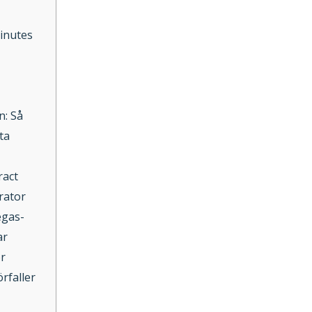
inutes
n: Så
ta
ract
rator
egas-
ar
ör
rfaller