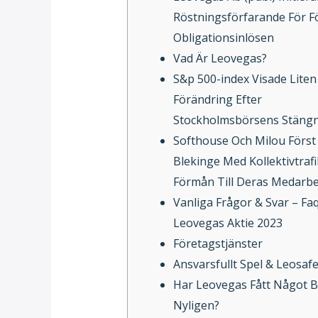
Röstningsförfarande För F
Obligationsinlösen
Vad Är Leovegas?
S&p 500-index Visade Liten
Förändring Efter
Stockholmsbörsens Stäng
Softhouse Och Milou Först 
Blekinge Med Kollektivtraf
Förmån Till Deras Medarb
Vanliga Frågor & Svar – Faq
Leovegas Aktie 2023
Företagstjänster
Ansvarsfullt Spel & Leosaf
Har Leovegas Fått Något 
Nyligen?