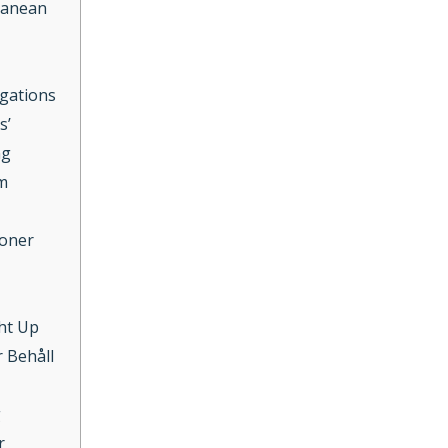
ranean
igations
s’
ng
m
joner
ght Up
r Behåll
g
r