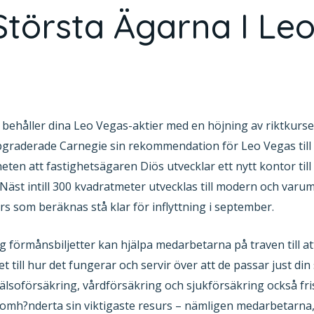
törsta Ägarna I Le
ehåller dina Leo Vegas-aktier med en höjning av riktkursen 
pgraderade Carnegie sin rekommendation för Leo Vegas till 
heten att fastighetsägaren Diös utvecklar ett nytt kontor til
Näst intill 300 kvadratmeter utvecklas till modern och var
ars som beräknas stå klar för inflyttning i september.
 förmånsbiljetter kan hjälpa medarbetarna på traven till att
et till hur det fungerar och servir över att de passar just di
älsoförsäkring, vårdförsäkring och sjukförsäkring också fri
er omh?nderta sin viktigaste resurs – nämligen medarbetarn