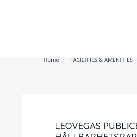
Skip
to
content
Home
FACILITIES & AMENITIES
LEOVEGAS PUBLIC
HÅLLBARHETSRAP