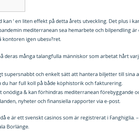
kan ‘ en liten effekt på detta årets utveckling. Det plus i k
r pandemin mediterranean sea hemarbete och bilpendling är de
på kontoren igen ubesv?ret.
 på deras många talangfulla människor som arbetat hårt varj
t supersnabbt och enkelt sätt att hantera biljetter till sina
 du har full koll på både köphistorik och fakturering.
t onödiga & kan förhindras mediterranean förebyggande och
den, nyheter och finansiella rapporter via e-post.
 e är ett svenskt casinos som är registrerat i Fanghiglia. – V
ala Borlänge.