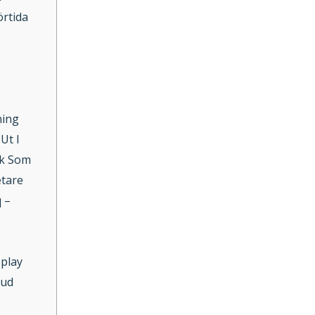
örtida
ning
Ut I
ik Som
etare
 –
eplay
Bud