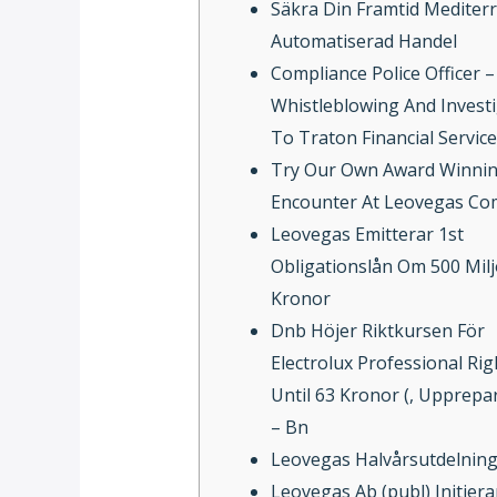
Säkra Din Framtid Mediter
Automatiserad Handel
Compliance Police Officer –
Whistleblowing And Invest
To Traton Financial Service
Try Our Own Award Winni
Encounter At Leovegas Co
Leovegas Emitterar 1st
Obligationslån Om 500 Mil
Kronor
Dnb Höjer Riktkursen För
Electrolux Professional Ri
Until 63 Kronor (, Upprepa
– Bn
Leovegas Halvårsutdelnin
Leovegas Ab (publ) Initiera