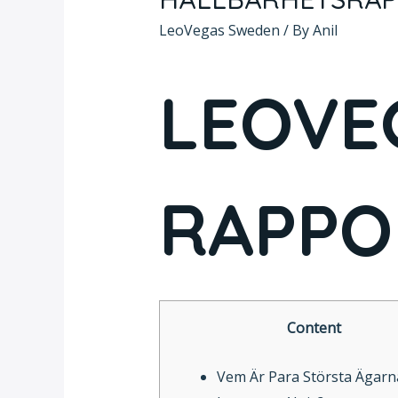
LeoVegas Sweden
/ By
Anil
LEOVEG
RAPPO
Content
Vem Är Para Största Ägar