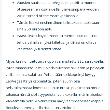
Vuosien saatossa LeoVegas on palkittu moneen
otteeseen eri osa-alueilla, viimeisimpänä vuoden
2018 ”Brand of the Year” -palkinnolla.
Tämän lisäksi ensimmäinen talletuksesi tuplataan
aina 250 euroon asti.
Päästäksesi käyttämään streamia sinun on tullut
tehdä vähintään yksi talletus, ja tililläsi on oltava
vähintään yksi sentti rahaa.
Myös kasinon tietoturva upon varmistettu SSL-salauksella,
joten rahansiirto ja muu verkkoliikenne sivuston ja pelaajan
välillä on aina salattua. Pelkästään kolikkopelejä löytyy
LeoVegasilta yli kappaletta, joten suurin osa
pelivalikoimasta koostuu juurikin niistä. Ja valitsitpa minkä
tahansa näistä slottityypeistä, voit kokeilla niitä ilmaiseksi
klikkaamalla pelin kuvakkeessa näkyvää ”Koepelaa” -nappia.
Bonuksia LeoVegasilla riittää tervetuloedun