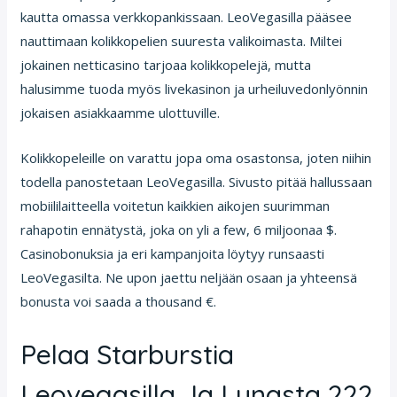
kautta omassa verkkopankissaan. LeoVegasilla pääsee
nauttimaan kolikkopelien suuresta valikoimasta. Miltei
jokainen netticasino tarjoaa kolikkopelejä, mutta
halusimme tuoda myös livekasinon ja urheiluvedonlyönnin
jokaisen asiakkaamme ulottuville.
Kolikkopeleille on varattu jopa oma osastonsa, joten niihin
todella panostetaan LeoVegasilla. Sivusto pitää hallussaan
mobiililaitteella voitetun kaikkien aikojen suurimman
rahapotin ennätystä, joka on yli a few, 6 miljoonaa $.
Casinobonuksia ja eri kampanjoita löytyy runsaasti
LeoVegasilta. Ne upon jaettu neljään osaan ja yhteensä
bonusta voi saada a thousand €.
Pelaa Starburstia
Leovegasilla Ja Lunasta 222