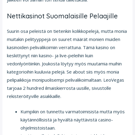
Nettikasinot Suomalaisille Pelaajille
Suurin osa peleistä on tietenkin kolikkopelejä, mutta monia
muitakin pelityyppejä on suuret määrät monien muiden
kasinoiden pelivalikoimiin verrattuna. Tämä kasino on
keskittynyt niin kasino- ja live-peleihin kuin
vedonlyöntiinkin. Joukosta löytyy myös muutamia muihin
kategorioihin kuuluvia pelejä. Se about siis myös monia
pelipaikkoja monipuolisempi pelivalikoimaltaan. LeoVegas
tarjoaa 2 hundred ilmaiskierrosta uusille, sivustolle
rekisteröityville asiakkaille.
Kumpikin on tunnettu varmatoimisista mutta myös
käytännöllisistä ja hyvältä näyttävistä casino-
ohjelmistoistaan.