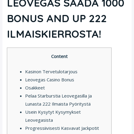
LEOVEGAS SAADA 1000
BONUS AND UP 222
ILMAISKIERROSTA!
Content
Kasinon Tervetulotarjous
Leovegas Casino Bonus
Osakkeet
Pelaa Starburstia Leovegasilla Ja
Lunasta 222 Ilmaista Pyöritystä
Usein Kysytyt Kysymykset
Leovegasista
Progressiivisesti Kasvavat Jackpotit