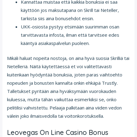
Kannattaa muistaa että kaikkia bonuksia ei saa
käyttöön jos maksutapana on Skrill tai Neteller,
tarkista siis aina bonusehdot ensin.
UKK-osiosta pystyy etsimään suurimman osan
tarvittavasta infosta, ilman että tarvitsee edes
kääntyä asiakaspalvelun puoleen.
Mikäli haluat nopeita nostoja, on aina hyvä suosia Skrilliä tai
Netelleriä. Näitä käytettäessä et voi valitettavasti
kuitenkaan hyödyntää bonuksia, joten paras vaihtoehto
nopeuden ja bonusten kannalta onkin ehkäpä Trustly.
Talletukset pyritään aina hyväksymään vuorokauden
kuluessa, mutta tähän vaikuttaa esimerkiksi se, onko
pelitilisi vahvistettu. Pelaaja palkitaan aina viiden vedon
välein joko ilmaisvedolla tai voitonkorotuksella.
Leovegas On Line Casino Bonus