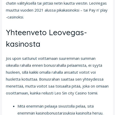
chatin välityksellä tai jättää netin kautta viestin. LeoVegas
muuttui vuoden 2021 alussa pikakasinoksi – tai Pay n’ play
-casinoksi.
Yhteenveto Leovegas-
kasinosta
Jos upon sattunut voittamaan suuremman summan
oikealla rahalla ennen bonusrahalla pelaamista, ei syytä
huoleen, sillä kaikki omalla rahalla ansaitut voitot voi
huoletta kotiuttaa. Bonusrahan saattaa sen yhteydessä
menettää, mutta voitot saa toisaalta pitää, joka on omiaan
osoittamaan, kuinka reilusti Leo Sin city Casino toimii.
Mitä enemmän pelaaja sivustolla pelaa, sitä
enemmän kasinobonustarjouksia kasinolta heruu.