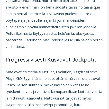
välttämätöntä tehdä, mutta mikäli olet aikeissa pelata
sivustolla enemmän, on tämä suositeltavaa hoitaa já que
alta jo heti alkumetreillä. Livekasino puolestaan tarjoaa
pöytäpelejä janoaville laajan kirjon markkinoiden
suosituimpia pöytiä ammattitaitoisten jakajien johdolla.
Pelivalikoimasta löytyy rulettia, hold’emia, blackjackia,
baccaratia, Caribbead Man Pokeria ja lukuisia näiden pelien
variaatioita.
Progressiivisesti Kasvavat Jackpotit
Niitä ovat esimerkiksi NetEnt, Evolution, Yggdrasil sekä
Play’n GO. Syynä tähän on se, että nämä valmistajat ovat
valikoivia sen suhteen, minkä kasinoiden kanssa ne
työskentelevät, ja vaativat kumppaneiltaan luotettavuutta
ja riittävästi asiakkaita. Nettikasinot tarjoavat myös
laajemman valikoiman pelejä ja bonuksia, kuten