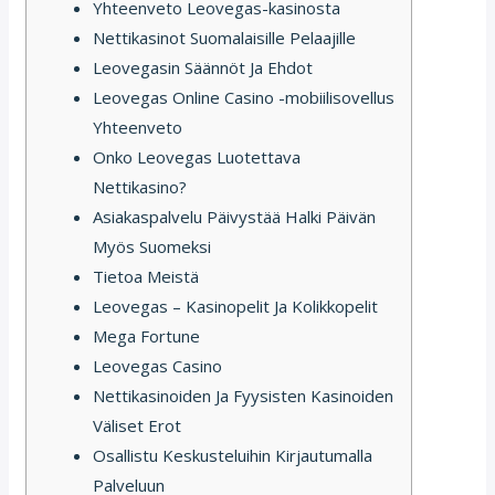
Yhteenveto Leovegas-kasinosta
Nettikasinot Suomalaisille Pelaajille
Leovegasin Säännöt Ja Ehdot
Leovegas Online Casino -mobiilisovellus
Yhteenveto
Onko Leovegas Luotettava
Nettikasino?
Asiakaspalvelu Päivystää Halki Päivän
Myös Suomeksi
Tietoa Meistä
Leovegas – Kasinopelit Ja Kolikkopelit
Mega Fortune
Leovegas Casino
Nettikasinoiden Ja Fyysisten Kasinoiden
Väliset Erot
Osallistu Keskusteluihin Kirjautumalla
Palveluun