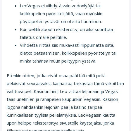
LeoVegas ei viihdytä vain vedonlyöjiä tai
kolikkopelien pyörittelijöitä, vaan myöskin
pöytäpelien ystävät on otettu huomioon.
Kun pelitili about rekisteröity, on aika suorittaa
talletus omalle pelitilille.
Viihdettä riittää siis mukavasti riippumatta siitä,
oletko betsaamisen, kolikkopelien pyörittelyn tai
minkä tahansa muun pelityypin ystävä.
Etenkin niiden, jotka eivät osaa päättää mitä peliä
pelaisivat seuraavaksi, kannattaa tarkastaa tämä viikoittain
vaihtuva peli. Kasinon nimi Leo viittaa leijonaan ja Vegas
taas unelmien ja rahapelien kaupunkiin Vegasiin. Kasinon
logona nähdäänkin leijonan pää ja kasino tarjoaa
kuninkaallisen tyylisiä pelielämyksiä. LeoVegasin kautta
upon helppo rekisteröityä sivustolle käyttäjäksi, jonka
jälkeen voi saman ton tehdä talletuksia.