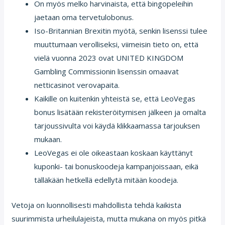
On myös melko harvinaista, että bingopeleihin
jaetaan oma tervetulobonus.
Iso-Britannian Brexitin myötä, senkin lisenssi tulee
muuttumaan verolliseksi, viimeisin tieto on, että
vielä vuonna 2023 ovat UNITED KINGDOM
Gambling Commissionin lisenssin omaavat
netticasinot verovapaita.
Kaikille on kuitenkin yhteistä se, että LeoVegas
bonus lisätään rekisteröitymisen jälkeen ja omalta
tarjoussivulta voi käydä klikkaamassa tarjouksen
mukaan.
LeoVegas ei ole oikeastaan koskaan käyttänyt
kuponki- tai bonuskoodeja kampanjoissaan, eikä
tälläkään hetkellä edellytä mitään koodeja.
Vetoja on luonnollisesti mahdollista tehdä kaikista
suurimmista urheilulajeista, mutta mukana on myös pitkä