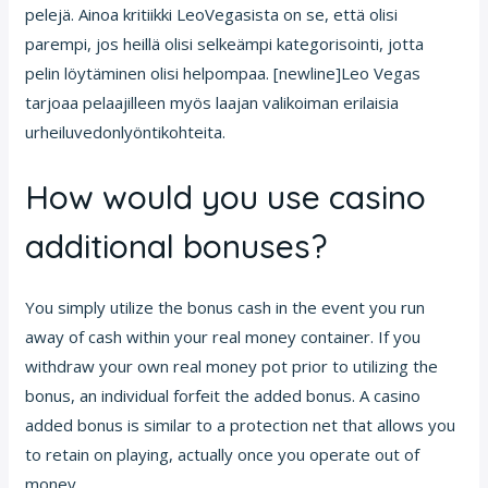
pelejä. Ainoa kritiikki LeoVegasista on se, että olisi
parempi, jos heillä olisi selkeämpi kategorisointi, jotta
pelin löytäminen olisi helpompaa. [newline]Leo Vegas
tarjoaa pelaajilleen myös laajan valikoiman erilaisia
urheiluvedonlyöntikohteita.
How would you use casino
additional bonuses?
You simply utilize the bonus cash in the event you run
away of cash within your real money container. If you
withdraw your own real money pot prior to utilizing the
bonus, an individual forfeit the added bonus. A casino
added bonus is similar to a protection net that allows you
to retain on playing, actually once you operate out of
money.