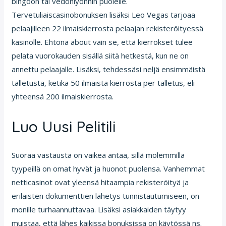
bingoon tai vedonlyönnin puolelle.
Tervetuliaiscasinobonuksen lisäksi Leo Vegas tarjoaa
pelaajilleen 22 ilmaiskierrosta pelaajan rekisteröityessä
kasinolle. Ehtona about vain se, että kierrokset tulee
pelata vuorokauden sisällä siitä hetkestä, kun ne on
annettu pelaajalle. Lisäksi, tehdessäsi neljä ensimmäistä
talletusta, ketika 50 ilmaista kierrosta per talletus, eli
yhteensä 200 ilmaiskierrosta.
Luo Uusi Pelitili
Suoraa vastausta on vaikea antaa, sillä molemmilla
tyypeillä on omat hyvät ja huonot puolensa. Vanhemmat
netticasinot ovat yleensä hitaampia rekisteröityä ja
erilaisten dokumenttien lähetys tunnistautumiseen, on
monille turhaannuttavaa. Lisäksi asiakkaiden täytyy
muistaa, että lähes kaikissa bonuksissa on käytössä ns.