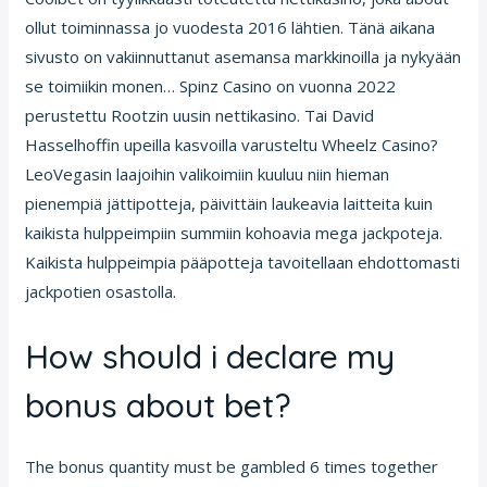
ollut toiminnassa jo vuodesta 2016 lähtien. Tänä aikana
sivusto on vakiinnuttanut asemansa markkinoilla ja nykyään
se toimiikin monen… Spinz Casino on vuonna 2022
perustettu Rootzin uusin nettikasino. Tai David
Hasselhoffin upeilla kasvoilla varusteltu Wheelz Casino?
LeoVegasin laajoihin valikoimiin kuuluu niin hieman
pienempiä jättipotteja, päivittäin laukeavia laitteita kuin
kaikista hulppeimpiin summiin kohoavia mega jackpoteja.
Kaikista hulppeimpia pääpotteja tavoitellaan ehdottomasti
jackpotien osastolla.
How should i declare my
bonus about bet?
The bonus quantity must be gambled 6 times together