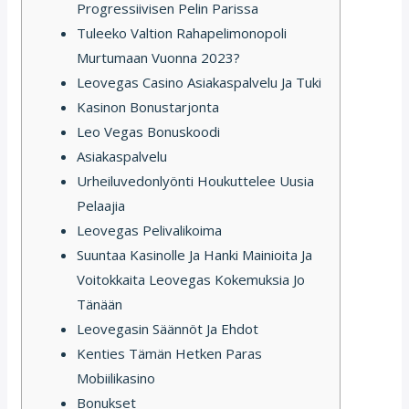
Progressiivisen Pelin Parissa
Tuleeko Valtion Rahapelimonopoli
Murtumaan Vuonna 2023?
Leovegas Casino Asiakaspalvelu Ja Tuki
Kasinon Bonustarjonta
Leo Vegas Bonuskoodi
Asiakaspalvelu
Urheiluvedonlyönti Houkuttelee Uusia
Pelaajia
Leovegas Pelivalikoima
Suuntaa Kasinolle Ja Hanki Mainioita Ja
Voitokkaita Leovegas Kokemuksia Jo
Tänään
Leovegasin Säännöt Ja Ehdot
Kenties Tämän Hetken Paras
Mobiilikasino
Bonukset