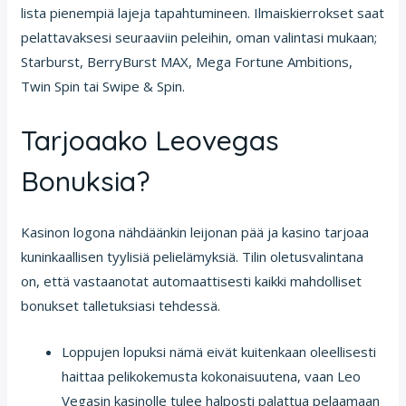
lista pienempiä lajeja tapahtumineen. Ilmaiskierrokset saat
pelattavaksesi seuraaviin peleihin, oman valintasi mukaan;
Starburst, BerryBurst MAX, Mega Fortune Ambitions,
Twin Spin tai Swipe & Spin.
Tarjoaako Leovegas
Bonuksia?
Kasinon logona nähdäänkin leijonan pää ja kasino tarjoaa
kuninkaallisen tyylisiä pelielämyksiä. Tilin oletusvalintana
on, että vastaanotat automaattisesti kaikki mahdolliset
bonukset talletuksiasi tehdessä.
Loppujen lopuksi nämä eivät kuitenkaan oleellisesti
haittaa pelikokemusta kokonaisuutena, vaan Leo
Vegasin kasinolle tulee halposti palattua pelaamaan