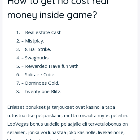
How to get no cost real
money inside game?
– Real estate Cash.
– Mistplay.
– 8 Ball Strike.
– Swagbucks.
– Rewarded Have fun with.
– Solitaire Cube.
– Dominoes Gold.
– twenty one Blitz.
Erilaiset bonukset ja tarjoukset ovat kasinolla tapa
tutustua itse pelipaikkaan, mutta toisaalta myös peleihin.
LeoVegas bonus uudelle pelaajalle eli tervetulobonus on
sellainen, jonka voi lunastaa joko kasinolle, livekasinolle,