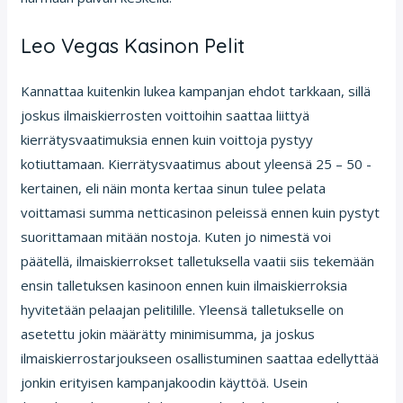
Leo Vegas Kasinon Pelit
Kannattaa kuitenkin lukea kampanjan ehdot tarkkaan, sillä
joskus ilmaiskierrosten voittoihin saattaa liittyä
kierrätysvaatimuksia ennen kuin voittoja pystyy
kotiuttamaan. Kierrätysvaatimus about yleensä 25 – 50 -
kertainen, eli näin monta kertaa sinun tulee pelata
voittamasi summa netticasinon peleissä ennen kuin pystyt
suorittamaan mitään nostoja. Kuten jo nimestä voi
päätellä, ilmaiskierrokset talletuksella vaatii siis tekemään
ensin talletuksen kasinoon ennen kuin ilmaiskierroksia
hyvitetään pelaajan pelitilille. Yleensä talletukselle on
asetettu jokin määrätty minimisumma, ja joskus
ilmaiskierrostarjoukseen osallistuminen saattaa edellyttää
jonkin erityisen kampanjakoodin käyttöä. Usein