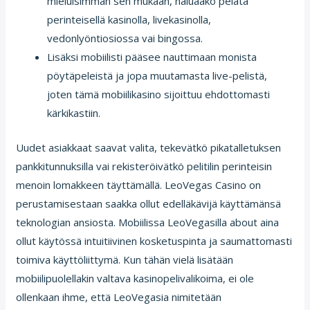
mieluisimman sen mukaan, haluaako pelata
perinteisellä kasinolla, livekasinolla,
vedonlyöntiosiossa vai bingossa.
Lisäksi mobiilisti pääsee nauttimaan monista
pöytäpeleistä ja jopa muutamasta live-pelistä,
joten tämä mobiilikasino sijoittuu ehdottomasti
kärkikastiin.
Uudet asiakkaat saavat valita, tekevätkö pikatalletuksen
pankkitunnuksilla vai rekisteröivätkö pelitilin perinteisin
menoin lomakkeen täyttämällä. LeoVegas Casino on
perustamisestaan saakka ollut edelläkävijä käyttämänsä
teknologian ansiosta. Mobiilissa LeoVegasilla about aina
ollut käytössä intuitiivinen kosketuspinta ja saumattomasti
toimiva käyttöliittymä. Kun tähän vielä lisätään
mobiilipuolellakin valtava kasinopelivalikoima, ei ole
ollenkaan ihme, että LeoVegasia nimitetään