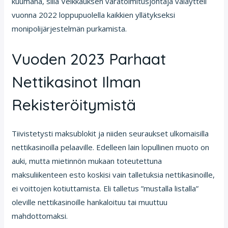
kuumana, sillä Veikkauksen varatoimitusjohtaja väläytteli
vuonna 2022 loppupuolella kaikkien yllätykseksi
monipolijärjestelmän purkamista.
Vuoden 2023 Parhaat
Nettikasinot Ilman
Rekisteröitymistä
Tiivistetysti maksublokit ja niiden seuraukset ulkomaisilla
nettikasinoilla pelaaville. Edelleen lain lopullinen muoto on
auki, mutta mietinnön mukaan toteutettuna
maksuliikenteen esto koskisi vain talletuksia nettikasinoille,
ei voittojen kotiuttamista. Eli talletus ”mustalla listalla”
oleville nettikasinoille hankaloituu tai muuttuu
mahdottomaksi.