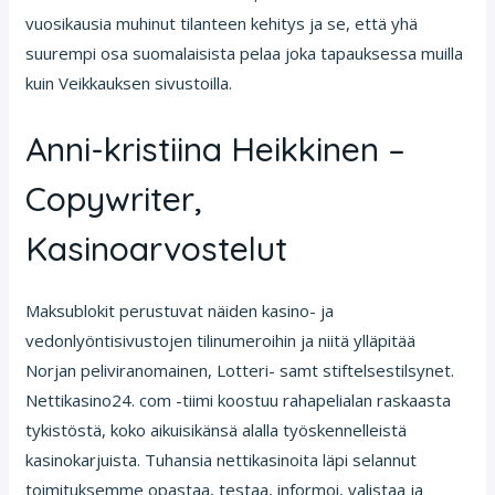
vuosikausia muhinut tilanteen kehitys ja se, että yhä
suurempi osa suomalaisista pelaa joka tapauksessa muilla
kuin Veikkauksen sivustoilla.
Anni-kristiina Heikkinen –
Copywriter,
Kasinoarvostelut
Maksublokit perustuvat näiden kasino- ja
vedonlyöntisivustojen tilinumeroihin ja niitä ylläpitää
Norjan peliviranomainen, Lotteri- samt stiftelsestilsynet.
Nettikasino24. com -tiimi koostuu rahapelialan raskaasta
tykistöstä, koko aikuisikänsä alalla työskennelleistä
kasinokarjuista. Tuhansia nettikasinoita läpi selannut
toimituksemme opastaa, testaa, informoi, valistaa ja