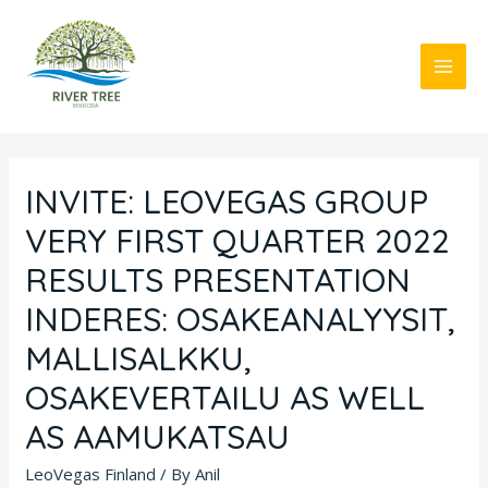
Skip
to
content
MAI
ME
INVITE: LEOVEGAS GROUP
VERY FIRST QUARTER 2022
RESULTS PRESENTATION
INDERES: OSAKEANALYYSIT,
MALLISALKKU,
OSAKEVERTAILU AS WELL
AS AAMUKATSAU
LeoVegas Finland
/ By
Anil