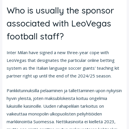
Who is usually the sponsor
associated with LeoVegas
football staff?
Inter Milan have signed a new three-year cope with
LeoVegas that designates the particular online betting
system as the Italian language soccer giants' teaching kit
partner right up until the end of the 2024/25 season.
Pankkitunnuksilla pelaaminen ja tallettaminen upon nykyisin
hyvin yleistä, joten maksublokeista koituu ongelmia
lukuisille kasinoille. Uuden rahapelilain tarkoitus on
vaikeuttaa monopolin ulkopuolisten peliyhtiöiden
markkinointia Suomessa. Nettikasinoita ei kielletä 2023,