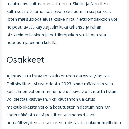
maailmanvalloitus-mentaliteettia. Skrillin ja Netellerin
kaltaiset nettilompakot eivät ole suomalaisia pankkia,
joten maksublokit eivät koske niitä. Nettilompakkoon voi
helposti avata käyttäjätilin kuka tahansa ja rahan
siirtäminen kasinon ja nettilompakon välillä onnistuu
nopeasti ja pienillä kuluilla.
Osakkeet
Ajantasaista listaa maksuliikenteen estoista ylläpitää
Poliisihallitus. Alkuvuodesta 2023 sinne määrättiin vain
kourallinen vähemmän tunnettuja sivustoja, mutta listan
voi olettaa kasvavan. Yksi käytännön vaikutus
maksublokeista voi olla kotiutusten hidastuminen. On
todennäköistä että pelitili on varmennettava
henkilöllisyyden ja osoitteen todistavilla dokumenteilla kun