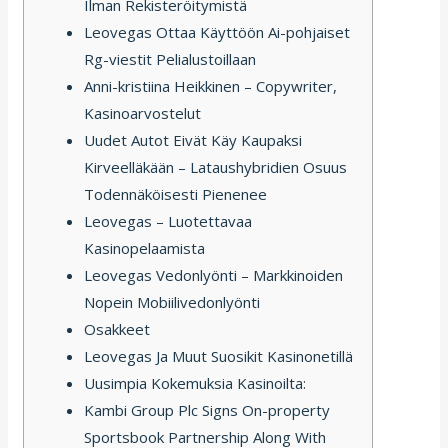
Ilman Rekisteröitymistä
Leovegas Ottaa Käyttöön Ai-pohjaiset
Rg-viestit Pelialustoillaan
Anni-kristiina Heikkinen – Copywriter,
Kasinoarvostelut
Uudet Autot Eivät Käy Kaupaksi
Kirveelläkään – Lataushybridien Osuus
Todennäköisesti Pienenee
Leovegas – Luotettavaa
Kasinopelaamista
Leovegas Vedonlyönti – Markkinoiden
Nopein Mobiilivedonlyönti
Osakkeet
Leovegas Ja Muut Suosikit Kasinonetillä
Uusimpia Kokemuksia Kasinoilta:
Kambi Group Plc Signs On-property
Sportsbook Partnership Along With