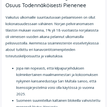
Osuus Todennäköisesti Pienenee
Vaikutus ulkomaille suuntautuvaan pelaamiseen on ollut
kokonaisuudessaan vähäinen. Norjan peliviranomaisen
tilaston mukaan vuonna, 1% yli 18-vuotiaista norjalaisista
oli viimeisen vuoden aikana pelannut ulkomaisilla
pelisivustoilla. Aiemmissa sisäministeriön esiselvityksissä
about tutkittu eri kanavointitoimenpiteiden
toteutuskelpoisuutta ja vaikutuksia.
Jopa niin nopeasti, että kilpapurjehduksen
kolminkertainen maailmanmestari ja kokoomuksen
nykyinen kansanedustaja Sari Multala sanoo, että
lisenssijärjestelmä voisi olla käytössä jo vuonna
2025.
Suomeen suunnitellun kaltainen blokeilla vahvistettu
monopoli löytyy Norjasta.