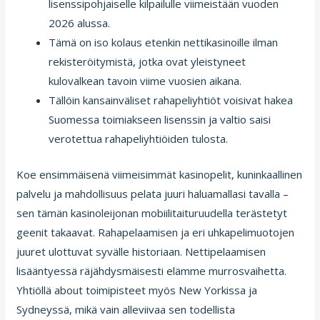
lisenssipohjaiselle kilpailulle viimeistään vuoden
2026 alussa.
Tämä on iso kolaus etenkin nettikasinoille ilman
rekisteröitymistä, jotka ovat yleistyneet
kulovalkean tavoin viime vuosien aikana.
Tällöin kansainväliset rahapeliyhtiöt voisivat hakea
Suomessa toimiakseen lisenssin ja valtio saisi
verotettua rahapeliyhtiöiden tulosta.
Koe ensimmäisenä viimeisimmät kasinopelit, kuninkaallinen
palvelu ja mahdollisuus pelata juuri haluamallasi tavalla –
sen tämän kasinoleijonan mobiilitaituruudella terästetyt
geenit takaavat. Rahapelaamisen ja eri uhkapelimuotojen
juuret ulottuvat syvälle historiaan. Nettipelaamisen
lisääntyessä räjähdysmäisesti elämme murrosvaihetta.
Yhtiöllä about toimipisteet myös New Yorkissa ja
Sydneyssä, mikä vain alleviivaa sen todellista