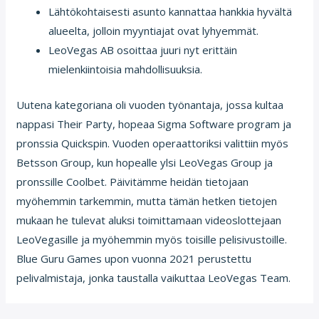
Lähtökohtaisesti asunto kannattaa hankkia hyvältä
alueelta, jolloin myyntiajat ovat lyhyemmät.
LeoVegas AB osoittaa juuri nyt erittäin
mielenkiintoisia mahdollisuuksia.
Uutena kategoriana oli vuoden työnantaja, jossa kultaa
nappasi Their Party, hopeaa Sigma Software program ja
pronssia Quickspin. Vuoden operaattoriksi valittiin myös
Betsson Group, kun hopealle ylsi LeoVegas Group ja
pronssille Coolbet. Päivitämme heidän tietojaan
myöhemmin tarkemmin, mutta tämän hetken tietojen
mukaan he tulevat aluksi toimittamaan videoslottejaan
LeoVegasille ja myöhemmin myös toisille pelisivustoille.
Blue Guru Games upon vuonna 2021 perustettu
pelivalmistaja, jonka taustalla vaikuttaa LeoVegas Team.