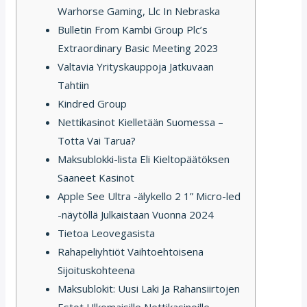
Warhorse Gaming, Llc In Nebraska
Bulletin From Kambi Group Plc’s
Extraordinary Basic Meeting 2023
Valtavia Yrityskauppoja Jatkuvaan
Tahtiin
Kindred Group
Nettikasinot Kielletään Suomessa –
Totta Vai Tarua?
Maksublokki-lista Eli Kieltopäätöksen
Saaneet Kasinot
Apple See Ultra -älykello 2 1” Micro-led
-näytöllä Julkaistaan Vuonna 2024
Tietoa Leovegasista
Rahapeliyhtiöt Vaihtoehtoisena
Sijoituskohteena
Maksublokit: Uusi Laki Ja Rahansiirtojen