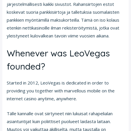
järjestelmällisesti kaikki sivustot. Rahansiirtojen estot
koskevat suoria pankkisiirtoja ja talletuksia suomalaisten
pankkien myöntämillä maksukorteilla. Tämä on iso kolaus
etenkin nettikasinoille ilman rekisteröitymistä, jotka ovat
yleistyneet kulovalkean tavoin viime vuosien aikana.
Whenever was LeoVegas
founded?
Started in 2012, LeoVegas is dedicated in order to
providing you together with marvellous mobile on the
internet casino anytime, anywhere.
Tälle kannalle ovat siirtyneet niin lukuisat rahapelialan
asiantuntijat kuin poliittiset puolueet laidasta laitaan.
Muutos voi vaikuttaa äkilliseltä, mutta taustalla on