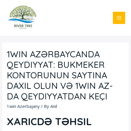
Skip
to
content
MAI
ME
1WIN AZƏRBAYCANDA
QEYDIYYAT: BUKMEKER
KONTORUNUN SAYTINA
DAXIL OLUN VƏ 1WIN AZ-
DA QEYDIYYATDAN KEÇI
1win Azerbajany
/ By
Anil
XARICDƏ TƏHSIL