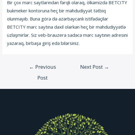
Bir çox mərc saytlarından fərqli olaraq, ölkəmizdə BETCITY
bukmeker kontoruna heç bir məhdudiyyət tətbiq
olunmayıb. Buna görə də azərbaycanlı istifadəçilər
BETCITY mərc saytına daxil olarkən heç bir məhdudiyyətlə
üzləşmirlər. Siz veb-brauzerə sadəcə mərc saytının adresini
yazaraq, birbaşa giriş edə bilərsiniz.
Post
←
Previous
Next Post
→
navigation
Post