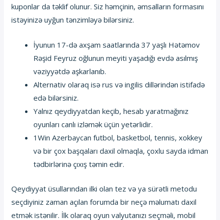
kuponlar da təklif olunur. Siz həmçinin, əmsalların formasını
istəyinizə uyğun tənzimləyə bilərsiniz.
İyunun 17-də axşam saatlarında 37 yaşlı Hətəmov
Rəşid Feyruz oğlunun meyiti yaşadığı evdə asılmış
vəziyyətdə aşkarlanıb.
Alternativ olaraq isə rus və ingilis dillərindən istifadə
edə bilərsiniz.
Yalnız qeydiyyatdan keçib, hesab yaratmağınız
oyunları canlı izləmək üçün yetərlidir.
1Win Azerbaycan futbol, basketbol, tennis, xokkey
və bir çox başqaları daxil olmaqla, çoxlu sayda idman
tədbirlərinə çıxış təmin edir.
Qeydiyyat üsullarından ilki olan tez və ya sürətli metodu
seçdiyiniz zaman açılan forumda bir neçə məlumatı daxil
etmək istənilir. İlk olaraq oyun valyutanızı seçməli, mobil