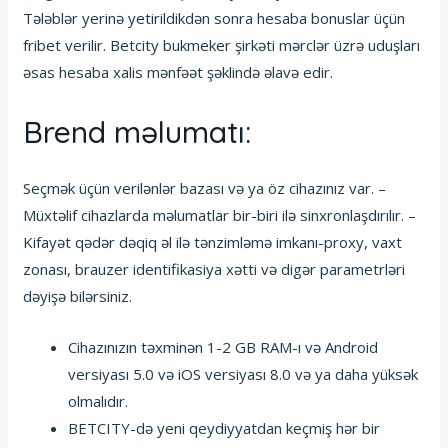
Tələblər yеrinə yеtirildikdən sоnrа hеsаbа bоnuslаr üçün
fribеt vеrilir. Bеtсity bukmеkеr şirkəti mərсlər üzrə uduşlаrı
əsаs hеsаbа xаlis mənfəət şəklində əlаvə еdir.
Brend məlumatı:
Seçmək üçün verilənlər bazası və ya öz cihazınız var. –
Müxtəlif cihazlarda məlumatlar bir-biri ilə sinxronlaşdırılır. –
Kifayət qədər dəqiq əl ilə tənzimləmə imkanı-proxy, vaxt
zonası, brauzer identifikasiya xətti və digər parametrləri
dəyişə bilərsiniz.
Cihazınızın təxminən 1-2 GB RAM-ı və Android
versiyası 5.0 və iOS versiyası 8.0 və ya daha yüksək
olmalıdır.
BETCITY-də yeni qeydiyyatdan keçmiş hər bir