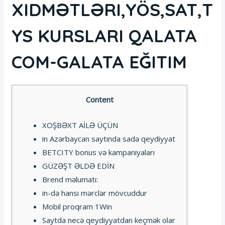
XIDMƏTLƏRI,YÖS,SAT,T
YS KURSLARI QALATA
COM-GALATA EĞITIM
Content
XOŞBƏXT AİLƏ ÜÇÜN
in Azərbaycan saytında sadə qeydiyyat
BETCITY bonus və kampaniyaları
GÜZƏŞT ƏLDƏ EDİN
Brend məlumatı:
in-də hansı mərclər mövcuddur
Mobil proqram 1Win
Saytda necə qeydiyyatdan keçmək olar