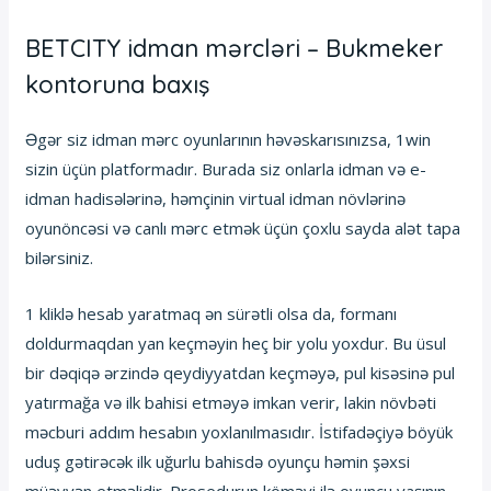
BETCITY idman mərcləri – Bukmeker
kontoruna baxış
Əgər siz idman mərc oyunlarının həvəskarısınızsa, 1win
sizin üçün platformadır. Burada siz onlarla idman və e-
idman hadisələrinə, həmçinin virtual idman növlərinə
oyunöncəsi və canlı mərc etmək üçün çoxlu sayda alət tapa
bilərsiniz.
1 kliklə hesab yaratmaq ən sürətli olsa da, formanı
doldurmaqdan yan keçməyin heç bir yolu yoxdur. Bu üsul
bir dəqiqə ərzində qeydiyyatdan keçməyə, pul kisəsinə pul
yatırmağa və ilk bahisi etməyə imkan verir, lakin növbəti
məcburi addım hesabın yoxlanılmasıdır. İstifadəçiyə böyük
uduş gətirəcək ilk uğurlu bahisdə oyunçu həmin şəxsi
müəyyən etməlidir. Prosedurun köməyi ilə oyunçu yaşının,