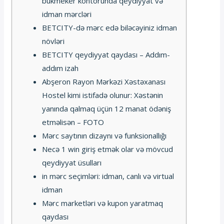
bukmeker kontorunda qeydiyyat və
idman mərcləri
BETCITY-də mərc edə biləcəyiniz idman
növləri
BETCITY qeydiyyat qaydası – Addım-
addım izah
Abşeron Rayon Mərkəzi Xəstəxanası
Hostel kimi istifadə olunur: Xəstənin
yanında qalmaq üçün 12 manat ödəniş
etməlisən – FOTO
Mərc saytının dizaynı və funksionallığı
Necə 1 win giriş etmək olar və mövcud
qeydiyyat üsulları
in mərc seçimləri: idman, canlı və virtual
idman
Mərc marketləri və kupon yaratmaq
qaydası